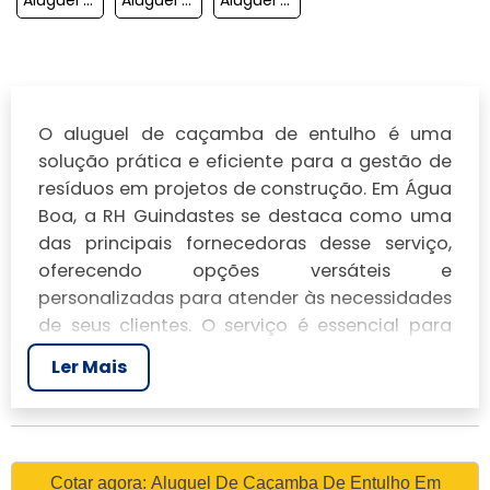
O aluguel de caçamba de entulho é uma
solução prática e eficiente para a gestão de
resíduos em projetos de construção. Em Água
Boa, a RH Guindastes se destaca como uma
das principais fornecedoras desse serviço,
oferecendo opções versáteis e
personalizadas para atender às necessidades
de seus clientes. O serviço é essencial para
manter o ambiente de trabalho
limpinho
e
Ler Mais
seguro, além de cumprir com as exigências
legais de descarte de resíduos.
VANTAGENS DO ALUGUEL
DE CAÇAMBA DE ENTULHO
Cotar agora: Aluguel De Caçamba De Entulho Em