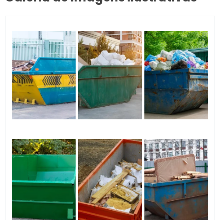
PARA SEUS PROJETOS
Infraestrutura e Desenvolvimento
Urbano
Água Boa é uma cidade em crescimento,
com infraestrutura robusta que suporta novos
empreendimentos. O desenvolvimento
urbano planejado facilita a execução de
projetos de construção, tornando o aluguel de
caçambas uma solução ainda mais
vantajosa.
Oportunidades de Negócios e
Investimentos
A cidade oferece diversas oportunidades de
negócios e investimentos, especialmente no
setor de construção civil. Com um mercado