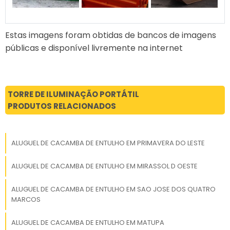
em expansão, Água Boa é um local
estratégico para empreendedores que
Estas imagens foram obtidas de bancos de imagens
buscam expandir suas operações e
públicas e disponível livremente na internet
maximizar seus retornos.
PERGUNTAS FREQUENTES
SOBRE ALUGUEL DE
TORRE DE ILUMINAÇÃO PORTÁTIL
CAÇAMBA DE ENTULHO EM
PRODUTOS RELACIONADOS
ÁGUA BOA
Qual o valor da diária de uma
ALUGUEL DE CACAMBA DE ENTULHO EM PRIMAVERA DO LESTE
caçamba de entulho?
ALUGUEL DE CACAMBA DE ENTULHO EM MIRASSOL D OESTE
O valor da diária pode variar, mas geralmente
está entre R$ 200 e R$ 300. A RH Guindastes
ALUGUEL DE CACAMBA DE ENTULHO EM SAO JOSE DOS QUATRO
MARCOS
oferece opções acessíveis para todos os
orçamentos.
ALUGUEL DE CACAMBA DE ENTULHO EM MATUPA