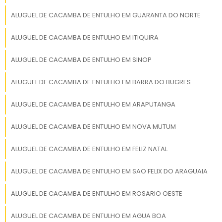
Qual é o preço de uma caçamba de
ALUGUEL DE CACAMBA DE ENTULHO EM GUARANTA DO NORTE
entulho de 5m3?
ALUGUEL DE CACAMBA DE ENTULHO EM ITIQUIRA
O preço para uma caçamba de 5m3 pode
variar, mas está em torno de R$ 250. É
ALUGUEL DE CACAMBA DE ENTULHO EM SINOP
importante verificar as condições específicas
com a RH Guindastes para obter o melhor
ALUGUEL DE CACAMBA DE ENTULHO EM BARRA DO BUGRES
custo-benefício.
ALUGUEL DE CACAMBA DE ENTULHO EM ARAPUTANGA
Quanto custa em média uma
caçamba?
ALUGUEL DE CACAMBA DE ENTULHO EM NOVA MUTUM
ALUGUEL DE CACAMBA DE ENTULHO EM FELIZ NATAL
O custo médio de uma caçamba de entulho
pode variar entre R$ 200 e R$ 300,
ALUGUEL DE CACAMBA DE ENTULHO EM SAO FELIX DO ARAGUAIA
dependendo do tamanho e da região de
locação.
ALUGUEL DE CACAMBA DE ENTULHO EM ROSARIO OESTE
Quantos dias fica uma caçamba
ALUGUEL DE CACAMBA DE ENTULHO EM AGUA BOA