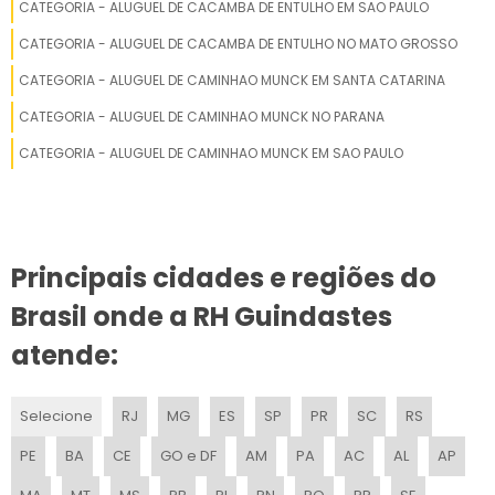
CATEGORIA - ALUGUEL DE CACAMBA DE ENTULHO EM SAO PAULO
LOCAÇÃO DE GUINDASTE 200 TONELADAS
CATEGORIA - ALUGUEL DE CACAMBA DE ENTULHO NO MATO GROSSO
ALUGUEL DE GUINDASTE RODOVIÁRIO DE 220 TONS
CATEGORIA - ALUGUEL DE CAMINHAO MUNCK EM SANTA CATARINA
CATEGORIA - ALUGUEL DE CAMINHAO MUNCK NO PARANA
LOCAÇÃO DE GUINDASTE 70 TONELADAS
CATEGORIA - ALUGUEL DE CAMINHAO MUNCK EM SAO PAULO
ALUGAR GUINDASTE GIGANTE
LOCAÇÃO DE GUINDASTE 50 TONELADAS
Principais cidades e regiões do
ALUGUEL DE CAMINHÃO GUINDASTE
Brasil onde a RH Guindastes
EMPRESAS DE LOCAÇÃO DE GUINDASTES
atende:
ALUGUEL DE GUINDASTE BIARTICULADO
Selecione
RJ
MG
ES
SP
PR
SC
RS
ALUGAR GUINDASTE INDUSTRIAL
PE
BA
CE
GO e DF
AM
PA
AC
AL
AP
ALUGAR GUINDASTE PORTUÁRIO