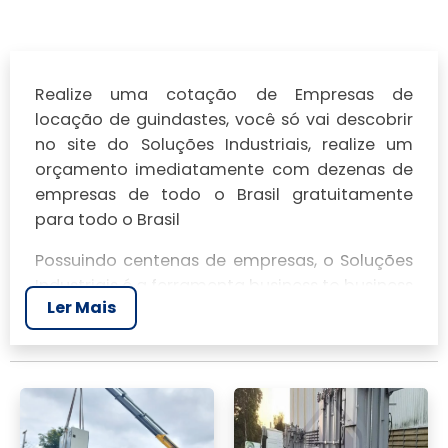
Realize uma cotação de Empresas de
locação de guindastes, você só vai descobrir
no site do Soluções Industriais, realize um
orçamento imediatamente com dezenas de
empresas de todo o Brasil gratuitamente
para todo o Brasil
Possuindo centenas de empresas, o Soluções
Industriais é a ferramenta business to business
Ler Mais
mais completo da área industrial. Para
realizar um orçamento de Empresas de
locação de guindastes, clique em um ou mais
dos anuciantes a seguir: