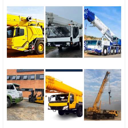
choque lateral, conhecido
como “salva ciclista”,
conforme a Resolução do
CONTRAN 377/11;Dispositivo
de Segurança conforme a
Resolução do CONTRAN
859/2021;Para-lama de
chapa com lameiro de
borracha;Suporte de estepe
no painel frontal;Ganchos
com amarração de
corda;Escada lateral;Caixa
de ferramentas.