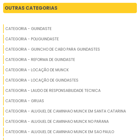
LOCAÇÃO DE GUINDASTE 130 TONELADAS
OUTRAS CATEGORIAS
ALUGAR GUINDASTE AUTOPROPELIDO
CATEGORIA - GUINDASTE
LOCAÇÃO DE GUINDASTE
CATEGORIA - POLIGUINDASTE
PREÇO DE LOCAÇÃO DE GUINDASTES
CATEGORIA - GUINCHO DE CABO PARA GUINDASTES
CATEGORIA - REFORMA DE GUINDASTE
EMPRESAS QUE ALUGAM GUINDASTES
CATEGORIA - LOCAÇÃO DE MUNCK
LOCAÇÃO DE CAMINHÃO POLI GUINDASTE
CATEGORIA - LOCAÇÃO DE GUINDASTES
LOCADORA DE GUINDASTES
CATEGORIA - LAUDO DE RESPONSABILIDADE TECNICA
CATEGORIA - GRUAS
EMPRESAS ALUGAR GUINDASTES
CATEGORIA - ALUGUEL DE CAMINHAO MUNCK EM SANTA CATARINA
LOCAÇÃO DE GUINDASTE 220 TONELADAS
CATEGORIA - ALUGUEL DE CAMINHAO MUNCK NO PARANA
CATEGORIA - ALUGUEL DE CAMINHAO MUNCK EM SAO PAULO
ALUGUEL DE GUINDASTE VALOR