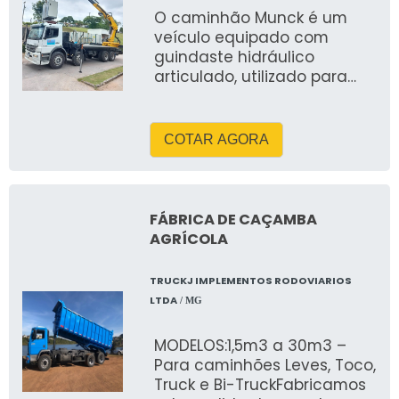
O caminhão Munck é um
veículo equipado com
guindaste hidráulico
articulado, utilizado para
içamento e transporte de
cargas pesadas. Possui
capacidade de 5 a 18
COTAR AGORA
toneladas, braço com
alcance de 6 a 24 metros
(extensões manuais ou
hidráulicas), montado sobre
FÁBRICA DE CAÇAMBA
caminhões trucados com
AGRÍCOLA
PBT entre 8 e 23 toneladas.
A carroceria é metálica e
TRUCKJ IMPLEMENTOS RODOVIARIOS
reforçada, com 6 a 7 metros
LTDA
/ MG
de comprimento. Conta
com estabilizadores
MODELOS:1,5m3 a 30m3 –
hidráulicos, válvulas de
Para caminhões Leves, Toco,
segurança, limitadores de
Truck e Bi-TruckFabricamos
carga e altura, controle