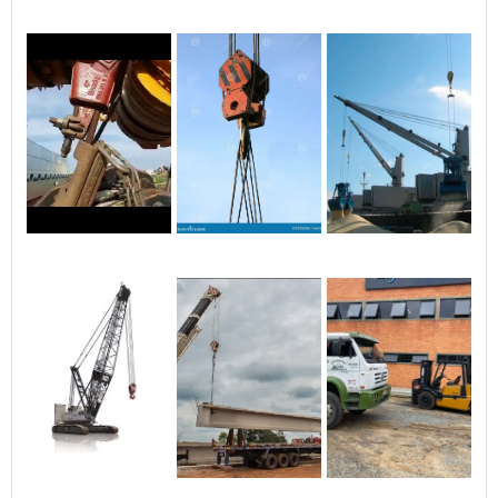
hidráulicos de baixa pressão
atuando em um braço de
acionamento articulado,
elevando a caixa por meio
de duas hastes. O conjunto
também funciona como
estabilizador e diminui o
esforço dos cilindros em
torno de 30%.Modelo de
acionamento frontal: com
um cilindro de múltiplos
estágios localizado no
painel frontal da caçamba,
com estabilizador na parte
central do chassis e válvula
de fim de
curso.ACESSÓRIOSPara-
choque traseiro móvel ou
fixo, conforme a resolução
do CONTRAN 152/03;Para-