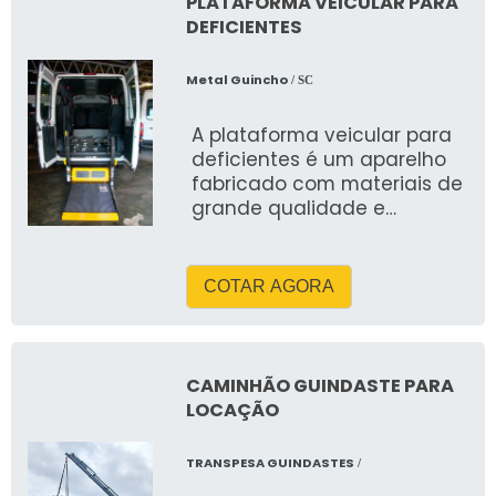
PLATAFORMA VEICULAR PARA
DEFICIENTES
Metal Guincho
/ SC
A plataforma veicular para
deficientes é um aparelho
fabricado com materiais de
grande qualidade e
fornecido para aqueles que
precisam dispor de mais
qualidade na hora de se
COTAR AGORA
CAMINHÃO GUINDASTE PARA
LOCAÇÃO
TRANSPESA GUINDASTES
/