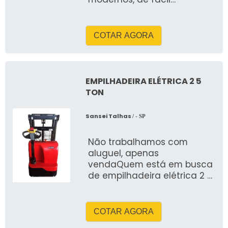
operação que oferecem
uma boa durabilidade, pois
s&atild
COTAR AGORA
EMPILHADEIRA ELÉTRICA 2 5
TON
Sansei Talhas
/ - SP
Não trabalhamos com
aluguel, apenas
vendaQuem está em busca
de empilhadeira elétrica 2 5
ton, achará a empresa ideal
para seu negócio
COTAR AGORA