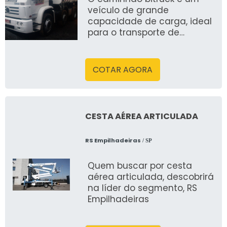
veículo de grande
capacidade de carga, ideal
para o transporte de
materiais pesados e
volumosos, como areia,
cimento e agregados. Com
COTAR AGORA
sua configuração de eixos
duplos, oferece maior
estabilidade e resistência,
garantindo maior
CESTA AÉREA ARTICULADA
segurança e eficiência nas
estradas. Suas vantagens
RS Empilhadeiras
/ SP
incluem robustez, alta
capacidade de carga e
Quem buscar por cesta
versatilidade.
aérea articulada, descobrirá
na líder do segmento, RS
Empilhadeiras