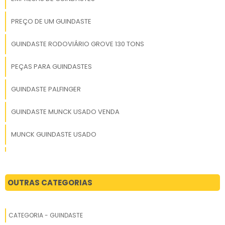
PREÇO DE UM GUINDASTE
GUINDASTE RODOVIÁRIO GROVE 130 TONS
PEÇAS PARA GUINDASTES
GUINDASTE PALFINGER
GUINDASTE MUNCK USADO VENDA
MUNCK GUINDASTE USADO
TIPOS DE GUINDASTE
GUINDASTE SUCATEIRO
OUTRAS CATEGORIAS
GUINDASTE LIEBHERR
CATEGORIA - GUINDASTE
GUINDASTE XCMG QY70K PARA ALUGAR