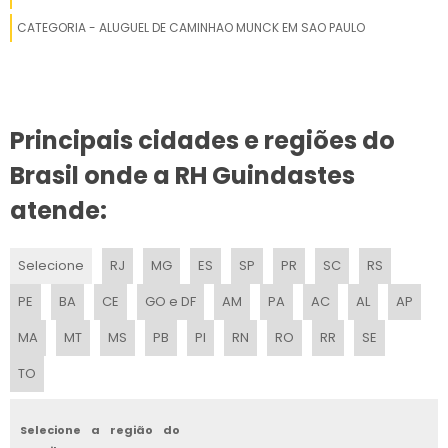
LANÇA GUINDASTE PARA EMPILHADEIRA
CATEGORIA - ALUGUEL DE CAMINHAO MUNCK EM SAO PAULO
GUINDASTE LIEBHERR A VENDA
GUINDASTE RODOVIÁRIO 100 TONS PARA ALUGAR
Principais cidades e regiões do
GUINDASTE 70 TONELADAS
Brasil onde a RH Guindastes
ALUGUEL GUINDASTE
atende:
PREÇO GUINDASTE 30 TONELADAS
Selecione
RJ
MG
ES
SP
PR
SC
RS
GUINDASTE TELESCÓPICO
PE
BA
CE
GO e DF
AM
PA
AC
AL
AP
GUINDASTE A VENDA USADO
MA
MT
MS
PB
PI
RN
RO
RR
SE
GUINDASTE DE TORRE
TO
GUINDASTE HIDRÁULICO SOBRE PEDESTAL PARA APLICAÇÃO
MARÍTIMA PLATAFORMA
Selecione a região do