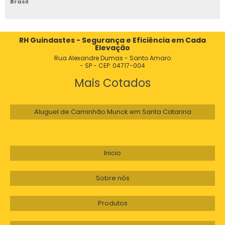
Brasil
GUINDASTE GRUA FLORESTAL
GUINDASTE ZOOMLION
RH Guindastes - Segurança e Eficiência em Cada
Elevação
GUINDASTE GIRATÓRIO DE COLUNA
Rua Alexandre Dumas - Santo Amaro
- SP - CEP: 04717-004
GUINDASTE AUTOPROPELIDO
Mais Cotados
GUINDASTE MADAL
Aluguel de Caminhão Munck em Santa Catarina
GUINDASTE PARA CONSTRUÇÃO CIVIL
PREÇO DE GUINDASTE
Inicio
GUINDASTE LEGO
Sobre nós
GUINDASTE MUNCK USADO A VENDA
Produtos
GUINDASTES NOVOS OU USADOS