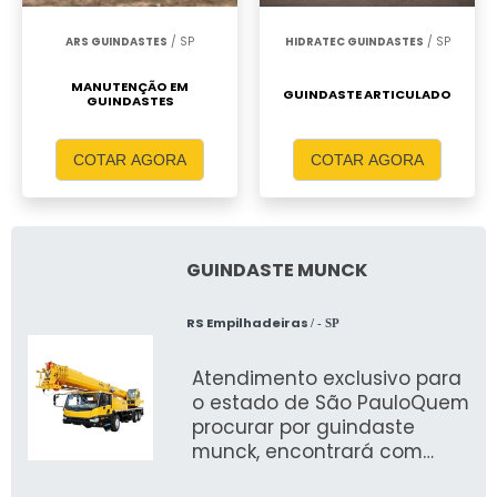
ARS GUINDASTES
/ SP
HIDRATEC GUINDASTES
/ SP
MANUTENÇÃO EM
GUINDASTE ARTICULADO
GUINDASTES
COTAR AGORA
COTAR AGORA
GUINDASTE MUNCK
RS Empilhadeiras
/ - SP
Atendimento exclusivo para
o estado de São PauloQuem
procurar por guindaste
munck, encontrará com
certeza na líder do