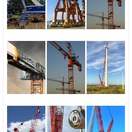
setores. A empresa se
destaca por frota moderna,
equipe certificada,
atendimento técnico
personalizado e rigor no
cumprimento de prazos e
normas.