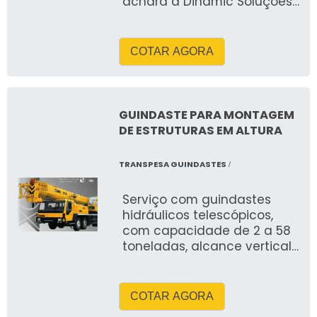
achará a Dinamic Soluções,
empresa líder do mercado
COTAR AGORA
GUINDASTE PARA MONTAGEM
DE ESTRUTURAS EM ALTURA
TRANSPESA GUINDASTES
/
Serviço com guindastes
hidráulicos telescópicos,
com capacidade de 2 a 58
toneladas, alcance vertical
de até 58 metros e
horizontal de até 40 metros.
Equipamentos com
COTAR AGORA
estabilizadores, operação