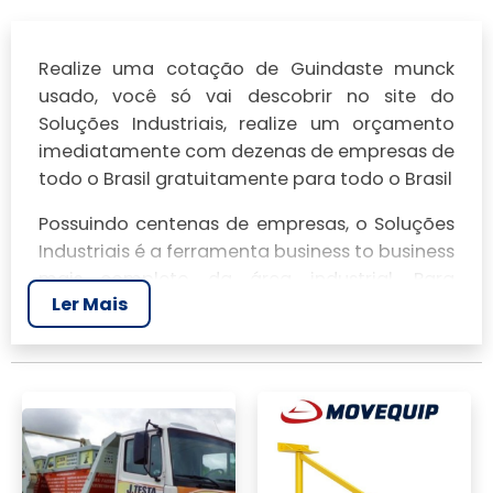
Realize uma cotação de Guindaste munck
usado, você só vai descobrir no site do
Soluções Industriais, realize um orçamento
imediatamente com dezenas de empresas de
todo o Brasil gratuitamente para todo o Brasil
Possuindo centenas de empresas, o Soluções
Industriais é a ferramenta business to business
mais completo da área industrial. Para
Ler Mais
realizar um orçamento de Guindaste munck
usado, clique em um ou mais dos anuciantes
a seguir: