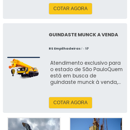
segmento, RS Empilhadeiras
COTAR AGORA
GUINDASTE MUNCK A VENDA
RS Empilhadeiras
/ - SP
Atendimento exclusivo para
o estado de São PauloQuem
está em busca de
guindaste munck à venda,
encontrará a RS
Empilhadeiras, melhor
empresa
COTAR AGORA