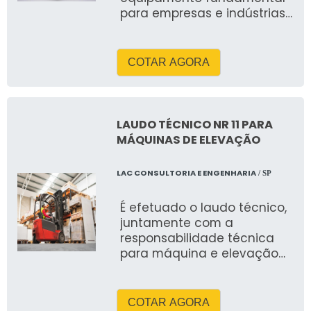
para empresas e indústrias
que prestam serviços de
transporte
COTAR AGORA
LAUDO TÉCNICO NR 11 PARA
MÁQUINAS DE ELEVAÇÃO
LAC CONSULTORIA E ENGENHARIA
/ SP
É efetuado o laudo técnico,
juntamente com a
responsabilidade técnica
para máquina e elevação
de máquinas e transportes
em diversos tipos de
seguimento, são ele:
COTAR AGORA