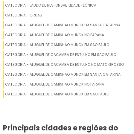
risco financeiro em avarias e multi-paradas.
ALUGUEL DE CAMINHAO MUNCK EM INDAIAL
CATEGORIA - LAUDO DE RESPONSABILIDADE TECNICA
valores.
Para obter melhor custo-benefício no Aluguel
CATEGORIA - GRUAS
ALUGUEL DE CAMINHAO MUNCK EM ITAPEMA
de Caminhão Munck em Balneário Camboriú,
CATEGORIA - ALUGUEL DE CAMINHAO MUNCK EM SANTA CATARINA
combine carga por viagens para reduzir frete
ALUGUEL DE CAMINHAO MUNCK EM MAFRA
CATEGORIA - ALUGUEL DE CAMINHAO MUNCK NO PARANA
unitário e minimize tempo parado. Escolha
modelo compatível: optar por um veículo
CATEGORIA - ALUGUEL DE CAMINHAO MUNCK EM SAO PAULO
ALUGUEL DE CAMINHAO MUNCK EM CANOINHAS
grande sem necessidade eleva custo; solicitar
CATEGORIA - ALUGUEL DE CACAMBA DE ENTULHO EM SAO PAULO
equipamentos adequados evita sobrecarga e
ALUGUEL DE CAMINHAO MUNCK EM ICARA
CATEGORIA - ALUGUEL DE CACAMBA DE ENTULHO NO MATO GROSSO
multas. Exija laudo de seguranca e checklist
ALUGUEL DE CAMINHAO MUNCK EM VIDEIRA
de equipamentos antes do serviço para evitar
CATEGORIA - ALUGUEL DE CAMINHAO MUNCK EM SANTA CATARINA
custos extras pós-operação.
CATEGORIA - ALUGUEL DE CAMINHAO MUNCK NO PARANA
ALUGUEL DE CAMINHAO MUNCK EM ARAQUARI
Negocie horas contínuas para reduzir tarifa
CATEGORIA - ALUGUEL DE CAMINHAO MUNCK EM SAO PAULO
ALUGUEL DE CAMINHAO MUNCK EM TIJUCAS
horária
Verifique tarifas específicas por
ALUGUEL DE CAMINHAO MUNCK EM IMBITUBA
equipamentos e dimensões
Principais cidades e regiões do
ALUGUEL DE CAMINHAO MUNCK EM SAO FRANCISCO DO SUL
Exija seguro e checklist de seguranca pré-