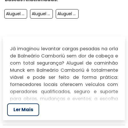
Aluguel De Caminhao Munck Em Itajai
Aluguel De Caminhao Munck Em Biguacu
Aluguel De Caminhao Munck Em Palhoca
Já imaginou levantar cargas pesadas na orla
de Balneário Camboriú sem dor de cabeça e
com total segurança?
Aluguel de caminhão
Munck em Balneário Camboriú
é totalmente
viável e pode ser feito de forma prática:
fornecedores locais oferecem veículos com
operadores qualificados, seguro e suporte
para obras, mudanças e eventos; a escolha
certa reduz custos, tempo e riscos.
Ler Mais
Você vai descobrir como comparar preços e
serviços, quais documentos e seguros exigir,