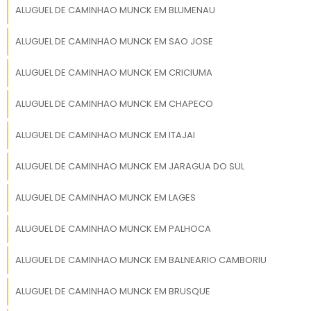
habilitados, com experiência
ALUGUEL DE CAMINHAO MUNCK EM BLUMENAU
em içamento e transporte
PREÇO DO ALUGUEL,
de cargas especiais.
ALUGUEL DE CAMINHAO MUNCK EM SAO JOSE
ECONOMIA E FATORES QUE
Atendimento especializado
INFLUENCIAM O CUSTO
e suporte técnico desde o
ALUGUEL DE CAMINHAO MUNCK EM CRICIUMA
planejamento até a
No Aluguel de Caminhão Munck em Balneário
execução do serviço. ✅ 3.
ALUGUEL DE CAMINHAO MUNCK EM CHAPECO
Compromisso com a
Camboriú, o preço depende de tempo,
segurança Seguimos
ALUGUEL DE CAMINHAO MUNCK EM ITAJAI
distância e tipo de carga; antecipar esses
rigorosamente todas as
parâmetros gera economia e permite
normas de segurança no
ALUGUEL DE CAMINHAO MUNCK EM JARAGUA DO SUL
escolher o serviço mais adequado para cada
trabalho e transporte de
operação.
cargas. Utilização de EPIs,
ALUGUEL DE CAMINHAO MUNCK EM LAGES
sinalização adequada e
Como desmontar o orçamento em
análise de risco em cada
ALUGUEL DE CAMINHAO MUNCK EM PALHOCA
peças que você pode controlar
operação. ✅ 4. Agilidade e
pontualidade Cumprimos
ALUGUEL DE CAMINHAO MUNCK EM BALNEARIO CAMBORIU
Tarifa base e tempo de locação compõem a
prazos com eficiência,
garantindo que sua carga
maior parte do custo. Modelos com braço
ALUGUEL DE CAMINHAO MUNCK EM BRUSQUE
chegue ao destino com
mais longo e capacidade maior cobram