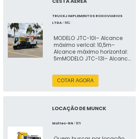
CESTA AÉREA
TRUCKJ IMPLEMENTOS RODOVIARIOS
LTDA
/ MG
MODELO JTC-10I– Alcance
máximo verical: 10,5m–
Alcance máximo horizontal:
5mMODELO JTC-13I– Alcance
máximo verical: 13,5m–
Alcance máximo horizontal:
7mDESCRITIVOCesto
COTAR AGORA
individual fabricado em
fibra de vidro para 01
pessoa. Capacidade do
cesto: 136 kg(02) Duas ou
LOCAÇÃO DE MUNCK
(04) Quatro sapatas
estabilizadoras tipo “A” ou
Moltec-RN
/ RN
VerticaisGiro infinito de 360°
para ambos os lados.Alça
Quem buscar por locação