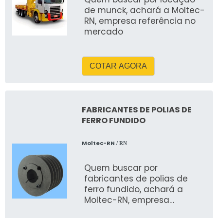
para fixação de cinto de
de munck, achará a Moltec-
segurançaTomada de força
RN, empresa referência no
com Bomba de
mercado
engrenagens de alta
pressão acoplada ao
câmbio do
veículoReservatório de óleo
COTAR AGORA
hidráulico com
filtroISOLAMENTOLança
Superior isolada fabricada
em fibra de vidro de alta
FABRICANTES DE POLIAS DE
resistência.Isolamento
FERRO FUNDIDO
classe “C” para até 46kv
Moltec-RN
/ RN
Quem buscar por
fabricantes de polias de
ferro fundido, achará a
Moltec-RN, empresa
referência no mercado