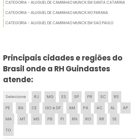
POLIGUINDASTE TRIPLO
CATEGORIA - ALUGUEL DE CAMINHAO MUNCK EM SANTA CATARINA
CATEGORIA - ALUGUEL DE CAMINHAO MUNCK NO PARANA
POLIGUINDASTE DUPLO ARTICULADO GRIMALDI
CATEGORIA - ALUGUEL DE CAMINHAO MUNCK EM SAO PAULO
POLIGUINDASTE GRIMALDI USADO
POLIGUINDASTE A VENDA USADO
Principais cidades e regiões do
CAMINHÃO POLIGUINDASTE SIMPLES
Brasil onde a RH Guindastes
POLIGUINDASTE SIMPLES
atende:
POLIGUINDASTE FORTALEZA
Selecione
RJ
MG
ES
SP
PR
SC
RS
POLIGUINDASTE BH
PE
BA
CE
GO e DF
AM
PA
AC
AL
AP
POLIGUINDASTE BASCULANDO
MA
MT
MS
PB
PI
RN
RO
RR
SE
POLIGUINDASTE FABRICANTE
TO