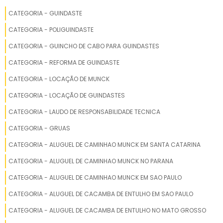
POLIGUINDASTE BRUCK
CATEGORIA - GUINDASTE
POLIGUINDASTE KABI
CATEGORIA - POLIGUINDASTE
CAMINHÃO POLIGUINDASTE À VENDA
CATEGORIA - GUINCHO DE CABO PARA GUINDASTES
CATEGORIA - REFORMA DE GUINDASTE
CAMINHÃO POLIGUINDASTE BROOKS
CATEGORIA - LOCAÇÃO DE MUNCK
CAMINHÃO POLIGUINDASTE TRIPLO
CATEGORIA - LOCAÇÃO DE GUINDASTES
CAMINHÃO POLIGUINDASTE ARTICULADO
CATEGORIA - LAUDO DE RESPONSABILIDADE TECNICA
CATEGORIA - GRUAS
POLIGUINDASTE FACCHINI NOVO
CATEGORIA - ALUGUEL DE CAMINHAO MUNCK EM SANTA CATARINA
CAMINHÃO POLIGUINDASTE
CATEGORIA - ALUGUEL DE CAMINHAO MUNCK NO PARANA
CATEGORIA - ALUGUEL DE CAMINHAO MUNCK EM SAO PAULO
POLIGUINDASTE ARTICULADO A VENDA
CATEGORIA - ALUGUEL DE CACAMBA DE ENTULHO EM SAO PAULO
POLIGUINDASTE DUPLO
CATEGORIA - ALUGUEL DE CACAMBA DE ENTULHO NO MATO GROSSO