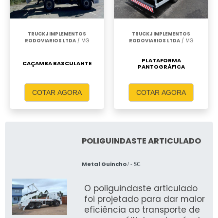
TRUCKJ IMPLEMENTOS
TRUCKJ IMPLEMENTOS
RODOVIARIOS LTDA
/ MG
RODOVIARIOS LTDA
/ MG
PLATAFORMA
CAÇAMBA BASCULANTE
PANTOGRÁFICA
COTAR AGORA
COTAR AGORA
POLIGUINDASTE ARTICULADO
Metal Guincho
/ - SC
O poliguindaste articulado
foi projetado para dar maior
eficiência ao transporte de