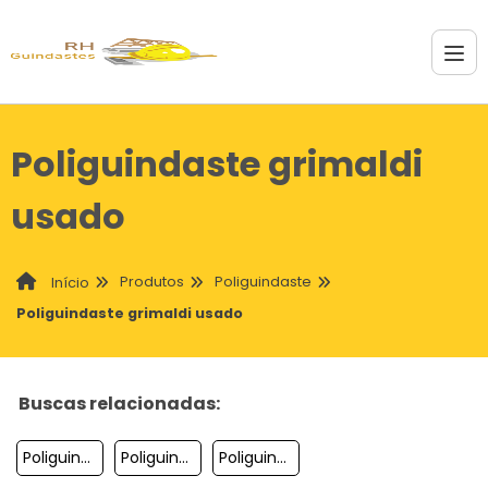
Poliguindaste grimaldi
usado
Produtos
Poliguindaste
Início
Poliguindaste grimaldi usado
Buscas relacionadas:
Poliguindaste Bruck Para Transporte De Cacambas De Entulho
Poliguindaste Com Caçambas
Poliguindaste Ferreira