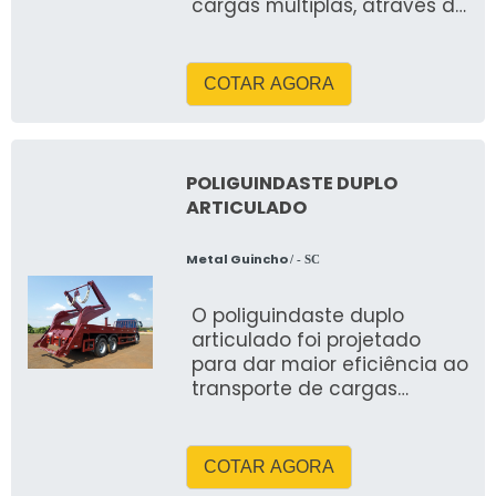
cargas múltiplas, através do
sistema multi-caçambas
COTAR AGORA
POLIGUINDASTE DUPLO
ARTICULADO
Metal Guincho
/ - SC
O poliguindaste duplo
articulado foi projetado
para dar maior eficiência ao
transporte de cargas
múltiplas, através do
sistema multi-caçambas
COTAR AGORA