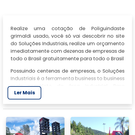
Realize uma cotação de Poliguindaste
grimaldi usado, você só vai descobrir no site
do Soluções Industriais, realize um orçamento
imediatamente com dezenas de empresas de
todo o Brasil gratuitamente para todo o Brasil
Possuindo centenas de empresas, o Soluções
Industriais é a ferramenta business to business
mais completo da área industrial. Para
Ler Mais
realizar um orçamento de Poliguindaste
grimaldi usado, clique em um ou mais dos
anuciantes a seguir: