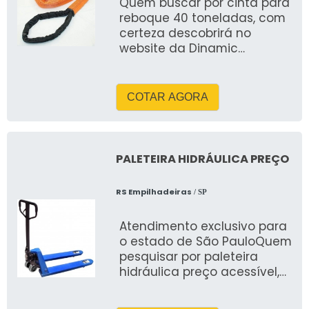
Quem buscar por cinta para
reboque 40 toneladas, com
certeza descobrirá no
website da Dinamic
Soluções
COTAR AGORA
PALETEIRA HIDRÁULICA PREÇO
RS Empilhadeiras
/ SP
Atendimento exclusivo para
o estado de São PauloQuem
pesquisar por paleteira
hidráulica preço acessível,
achará na empresa RS
Empilha