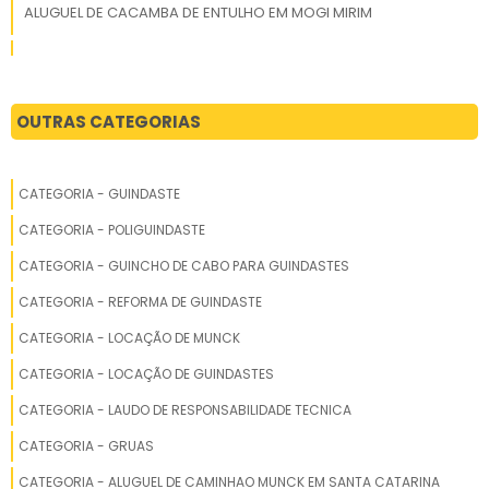
ALUGUEL DE CACAMBA DE ENTULHO EM MOGI MIRIM
oferece uma solução prática e eficiente para
o descarte de resíduos, garantindo
ALUGUEL DE CACAMBA DE ENTULHO EM TABOAO DA SERRA
conformidade legal e proteção ambiental.
ALUGUEL DE CACAMBA DE ENTULHO EM COTIA
OUTRAS CATEGORIAS
ALUGUEL DE CACAMBA DE ENTULHO EM RIO CLARO
CATEGORIA - GUINDASTE
ALUGUEL DE CACAMBA DE ENTULHO EM VOTORANTIM
CATEGORIA - POLIGUINDASTE
ALUGUEL DE CACAMBA DE ENTULHO EM SAO PAULO
CATEGORIA - GUINCHO DE CABO PARA GUINDASTES
CATEGORIA - REFORMA DE GUINDASTE
ALUGUEL DE CACAMBA DE ENTULHO EM SAO CARLOS
CATEGORIA - LOCAÇÃO DE MUNCK
ALUGUEL DE CACAMBA DE ENTULHO EM SAO JOSE DO RIO
CATEGORIA - LOCAÇÃO DE GUINDASTES
PRETO
CATEGORIA - LAUDO DE RESPONSABILIDADE TECNICA
ALUGUEL DE CACAMBA DE ENTULHO EM CAJAMAR
CATEGORIA - GRUAS
ALUGUEL DE CACAMBA DE ENTULHO EM LORENA
CATEGORIA - ALUGUEL DE CAMINHAO MUNCK EM SANTA CATARINA