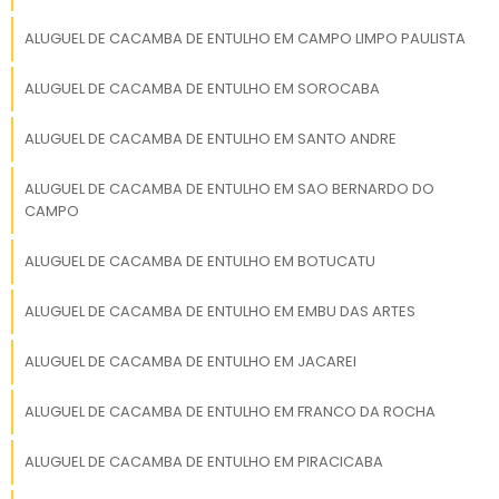
elétrica interna e externa,
Quantos dias fica uma caçamba
ALUGUEL DE CACAMBA DE ENTULHO EM CAMPO LIMPO PAULISTA
conforme normas
alugada?
CONTRAN;Emissão do
ALUGUEL DE CACAMBA DE ENTULHO EM SOROCABA
Certificado do INMETRO para
O período de aluguel de uma caçamba pode
emplacamento somente
ALUGUEL DE CACAMBA DE ENTULHO EM SANTO ANDRE
para veículos novos.
variar, mas geralmente é entre 3 a 7 dias,
dependendo da necessidade do cliente e do
ALUGUEL DE CACAMBA DE ENTULHO EM SAO BERNARDO DO
contrato estabelecido.
CAMPO
Quanto custa a caçamba?
ALUGUEL DE CACAMBA DE ENTULHO EM BOTUCATU
O custo de uma caçamba pode variar
ALUGUEL DE CACAMBA DE ENTULHO EM EMBU DAS ARTES
conforme o tamanho, tipo e localização, com
preços médios entre R$ 200 e R$ 500.
ALUGUEL DE CACAMBA DE ENTULHO EM JACAREI
Aluguel de caçamba de entulho em
ALUGUEL DE CACAMBA DE ENTULHO EM FRANCO DA ROCHA
Itu
ALUGUEL DE CACAMBA DE ENTULHO EM PIRACICABA
O aluguel de caçamba de entulho em Itu