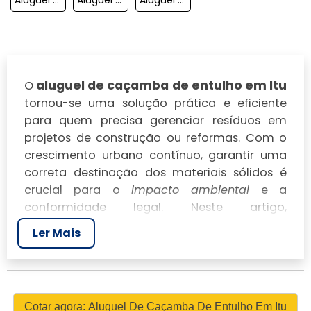
aluguel de caçamba de entulho em Itu
O
tornou-se uma solução prática e eficiente
para quem precisa gerenciar resíduos em
projetos de construção ou reformas. Com o
crescimento urbano contínuo, garantir uma
correta destinação dos materiais sólidos é
crucial para o
impacto ambiental
e a
conformidade legal. Neste artigo,
exploraremos as diversas vantagens e opções
Ler Mais
disponíveis para o aluguel de caçambas na
cidade de Itu, oferecendo informações
detalhadas e essenciais para sua escolha.
ALUGUEL DE CAÇAMBA DE
Cotar agora: Aluguel De Caçamba De Entulho Em Itu