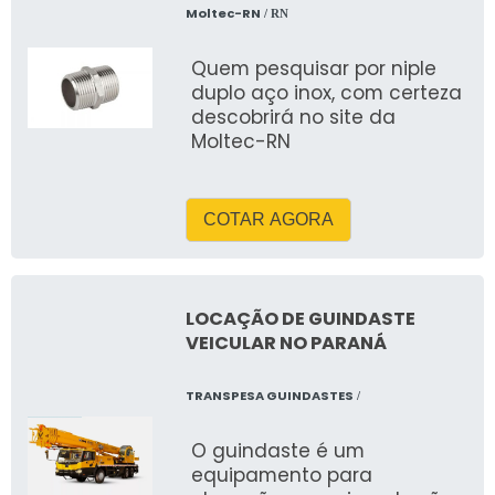
Moltec-RN
/ RN
PROCESSO DE ALUGUEL E
REMOÇÃO DE ENTULHO EM
Quem pesquisar por niple
ITU
duplo aço inox, com certeza
descobrirá no site da
Moltec-RN
Etapas do Serviço de Remoção de
Entulho
COTAR AGORA
O processo de aluguel e remoção de entulho
envolve várias etapas. Inicialmente, é feita
investigação
uma
para determinar o tipo
de caçamba mais adequado. Em seguida, a
LOCAÇÃO DE GUINDASTE
VEICULAR NO PARANÁ
caçamba é entregue no local e, após o
preenchimento, a empresa realiza a coleta e
a destinação correta dos resíduos.
TRANSPESA GUINDASTES
/
Duração do aluguel e condições de
O guindaste é um
uso
equipamento para