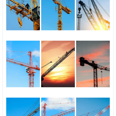
que exigem precisÃ£o e
seguranÃ§a na
movimentaÃ§Ã£o vertical
de materiais. Fabricada em
aÃ§o ou ligas metÃ¡licas,
oferece alta capacidade de
carga e durabilidade. GRUAS
QTZ25, QTZ30, QTZ40, QTZ50.
GRUAS LUFFING, GRUAS FIXAS.