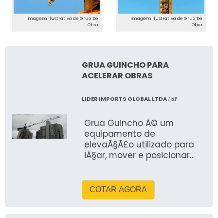
Imagem ilustrativa de Grua De
Imagem ilustrativa de Grua De
Obra
Obra
GRUA GUINCHO PARA
ACELERAR OBRAS
LIDER IMPORTS GLOBAL LTDA
/ SP
Grua Guincho Ã© um
equipamento de
elevaÃ§Ã£o utilizado para
iÃ§ar, mover e posicionar
cargas pesadas em
ambientes industriais, obras
ou locais de manutenÃ§Ã£o.
COTAR AGORA
Combina as
funcionalidades de uma