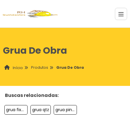
Grua De Obra
Produtos
Grua De Obra
Início
Buscas relacionadas:
grua fixa para movimentação de carga
grua qtz
grua pinada para içamento