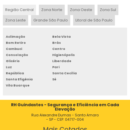
GRUA GUINCHO PARA ACELERAR OBRAS
Região Central
Zona Norte
Zona Oeste
Zona Sul
GRUA GUINCHO PARA CONSTRUÇÃO CIVIL
Zona Leste
Grande São Paulo
Litoral de São Paulo
GRUA GUINCHO PARA INDÚSTRIAS E CONSTRUÇÕES
GRUA GUINCHO PARA OBRAS EM GRANDE ESCALA
Aclimação
Bela Vista
Bom Retiro
Brás
GRUA GUINCHO PARA TRANSPORTE VERTICAL
Cambuci
Centro
GRUA GUINDASTE
Consolação
Higienópolis
Glicério
Liberdade
GRUA GUINDASTE PREÇO
Luz
Pari
GRUA HIDRAULICA
República
Santa Cecília
Santa Efigênia
Sé
GRUA INDUSTRIAL
Vila Buarque
GRUA LANÇA MOVEL
GRUA LOCAÇÃO
RH Guindastes - Segurança e Eficiência em Cada
Elevação
GRUA LUFFING COM CABINE INOVADORA
Rua Alexandre Dumas - Santo Amaro
- SP - CEP: 04717-004
GRUA LUFFING PARA MOVIMENTAÇÃO
Mais Cotados
GRUA MAQUINA