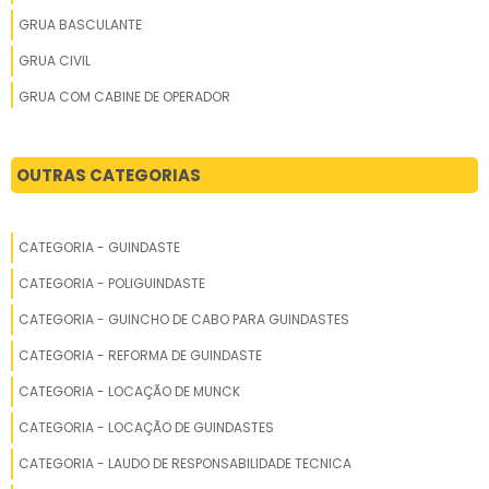
GRUA BASCULANTE
GRUA CIVIL
GRUA COM CABINE DE OPERADOR
GRUA COM TORRE FIXA
GRUA COM TORRE MÓVEL
OUTRAS CATEGORIAS
GRUA CONSTRUÇÃO
GRUA CONSTRUÇÃO CIVIL
CATEGORIA - GUINDASTE
GRUA CONSTRUÇÃO CIVIL VENDA
CATEGORIA - POLIGUINDASTE
GRUA DE CANTEIRO
CATEGORIA - GUINCHO DE CABO PARA GUINDASTES
GRUA DE CANTEIRO COM ALTA PERFORMANCE
CATEGORIA - REFORMA DE GUINDASTE
GRUA DE CONSTRUÇÃO
CATEGORIA - LOCAÇÃO DE MUNCK
GRUA DE CONSTRUÇÃO CIVIL
CATEGORIA - LOCAÇÃO DE GUINDASTES
GRUA DE GRANDE CAPACIDADE PARA ALUGUEL
CATEGORIA - LAUDO DE RESPONSABILIDADE TECNICA