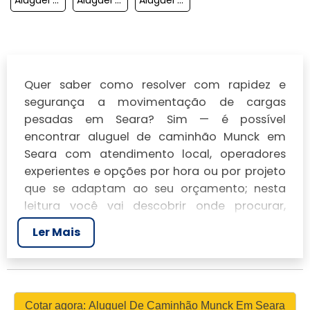
Quer saber como resolver com rapidez e
segurança a movimentação de cargas
pesadas em Seara? Sim — é possível
encontrar aluguel de caminhão Munck em
Seara com atendimento local, operadores
experientes e opções por hora ou por projeto
que se adaptam ao seu orçamento; nesta
leitura você vai descobrir onde procurar,
como escolher o equipamento e o serviço
Ler Mais
ideais, quais cuidados garantir para evitar
surpresas e como comparar preços e serviços
para poupar tempo e dinheiro na sua
mudança, obra ou transporte especializado.
Cotar agora: Aluguel De Caminhão Munck Em Seara