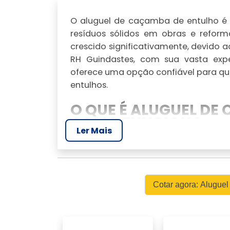
O aluguel de caçamba de entulho é 
resíduos sólidos em obras e refor
crescido significativamente, devido 
RH Guindastes, com sua vasta expe
oferece uma opção confiável para qu
entulhos.
O QUE É ALUGUEL DE
COMO FUNCIONA
Ler Mais
O aluguel de caçamba de entulho é
resíduos gerados em construções, ref
garantir que o descarte seja feito 
Cotar agora: Alugue
problemas legais e contribuindo par
📍 Como encontrar uma empr