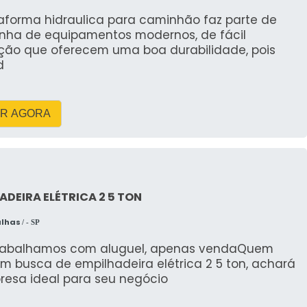
normas ambientais. Isso garante que o impacto
taforma hidraulica para caminhão faz parte de
 Guindastes se compromete a seguir todas as
inha de equipamentos modernos, de fácil
scarte de resíduos, garantindo que o material
ção que oferecem uma boa durabilidade, pois
entável.
d
A LOCAÇÃO DE CAÇAMBA NA
R AGORA
Cimentão, com o suporte da RH Guindastes, traz
ço rápido e eficiente, a empresa oferece suporte
o de locação, desde a escolha do tamanho da
ADEIRA ELÉTRICA 2 5 TON
íduos.
alhas
/ - SP
açamba
rabalhamos com aluguel, apenas vendaQuem
ticidade e economia para quem está realizando
m busca de empilhadeira elétrica 2 5 ton, achará
resa ideal para seu negócio
 o serviço da RH Guindastes, você obtém uma solução
, reduzindo custos com transporte e garantindo o