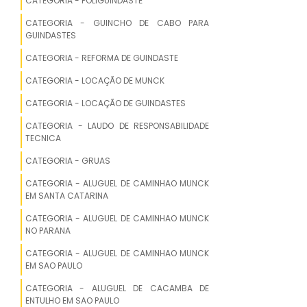
CATEGORIA - POLIGUINDASTE
ALUGUEL DE CACAMBA DE ENTULHO EM
CATEGORIA - GUINCHO DE CABO PARA
GUARANTA DO NORTE
GUINDASTES
CATEGORIA - REFORMA DE GUINDASTE
ALUGUEL DE CACAMBA DE ENTULHO EM
SINOP
CATEGORIA - LOCAÇÃO DE MUNCK
ALUGUEL DE CACAMBA DE ENTULHO EM
CATEGORIA - LOCAÇÃO DE GUINDASTES
SORRISO
CATEGORIA - LAUDO DE RESPONSABILIDADE
TECNICA
ALUGUEL DE CACAMBA DE ENTULHO EM
CATEGORIA - GRUAS
TANGARA DA SERRA
CATEGORIA - ALUGUEL DE CAMINHAO MUNCK
ALUGUEL DE CACAMBA DE ENTULHO EM
EM SANTA CATARINA
BARRA DO BUGRES
CATEGORIA - ALUGUEL DE CAMINHAO MUNCK
NO PARANA
ALUGUEL DE CACAMBA DE ENTULHO EM
POCONE
CATEGORIA - ALUGUEL DE CAMINHAO MUNCK
EM SAO PAULO
ALUGUEL DE CACAMBA DE ENTULHO EM
CATEGORIA - ALUGUEL DE CACAMBA DE
ITIQUIRA
ENTULHO EM SAO PAULO