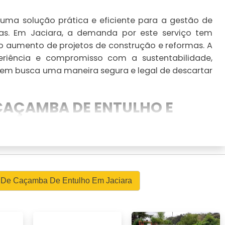
uma solução prática e eficiente para a gestão de
mas. Em Jaciara, a demanda por este serviço tem
ao aumento de projetos de construção e reformas. A
riência e compromisso com a sustentabilidade,
em busca uma maneira segura e legal de descartar
 CAÇAMBA DE ENTULHO E
 um serviço que facilita a coleta e descarte de
ormas e demolições. Esse serviço é essencial para
de acordo com as regulamentações locais, evitando
l De Caçamba De Entulho Em Jaciara
a a preservação do meio ambiente.
esa confiável em Jaciara?