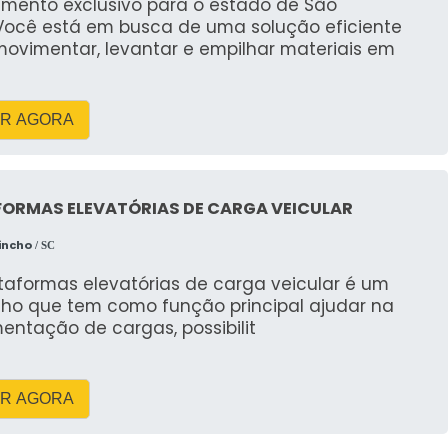
imento exclusivo para o estado de São
Você está em busca de uma solução eficiente
os é crucial para proteger o meio ambiente e evitar
movimentar, levantar e empilhar materiais em
equado pode contaminar solos e corpos d'água,
presas como a RH Guindastes ajudam a garantir que
reta, seguindo todas as regulamentações locais e
R AGORA
bilidade
FORMAS ELEVATÓRIAS DE CARGA VEICULAR
a a sustentabilidade ao garantir que os resíduos
incho
/ SC
iada. A RH Guindastes tem um compromisso com o
s que minimizam o impacto ambiental e promovem
taformas elevatórias de carga veicular é um
lho que tem como função principal ajudar na
ais sempre que possível.
entação de cargas, possibilit
TES SOBRE ALUGUEL DE
R AGORA
iço de aluguel de caçamba. Aqui estão algumas