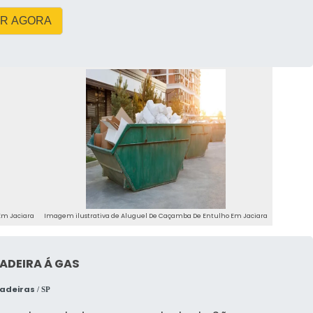
conomiza tempo e dinheiro, mas também ajuda a
R AGORA
ocação de caçamba na Cimentão
uindastes, oferece benefícios adicionais, como a
de locação e a garantia de que os resíduos serão
orreta. A empresa também oferece suporte técnico
nto ideal, tornando o processo mais tranquilo e
ESTÃO DE RESÍDUOS NA
Em Jaciara
Imagem ilustrativa de Aluguel De Caçamba De Entulho Em Jaciara
é essencial para garantir a sustentabilidade e a
. O descarte inadequado pode causar sérios danos
ADEIRA Á GAS
das multas.
hadeiras
/ SP
r descarte irregular?