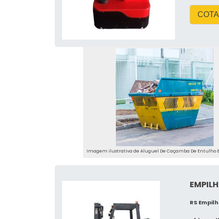
descarte adequado. Isso não só e
COTA
evitar multas por descarte irregular.
Benefícios adicionais da l
A Cimentão, em parceria com a RH G
flexibilidade na escolha do prazo 
tratados de forma ambientalmente c
para ajudar na escolha do equipame
seguro.
A IMPORTÂNCIA DA G
CONSTRUÇÃO
Imagem ilustrativa de Aluguel De Caçamba De Entulho 
A gestão de resíduos na construção 
conformidade com as leis ambientais
EMPILH
ao meio ambiente e resultar em pesa
RS Empil
🚫 Por que é importante evita