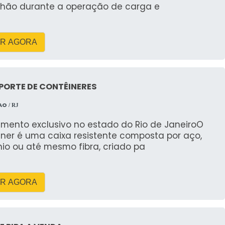
hão durante a operação de carga e
PARA ALUGUEL DE CAÇAMBA
R AGORA
 uma solução eficiente para o descarte de entulhos,
. A empresa oferece um serviço rápido e confiável
PORTE DE CONTÊINERES
çamba em Jaciara com entrega rápida?
AO
/ RJ
imento exclusivo no estado do Rio de JaneiroO
pida e eficiente de caçambas em Jaciara. Com um
iner é uma caixa resistente composta por aço,
técnico, você pode ter a certeza de que suas
io ou até mesmo fibra, criado pa
cisão e rapidez.
uel de caçamba em Jaciara com
R AGORA
aciara com a RH Guindastes é garantir segurança,
tão de resíduos. Entre em contato e descubra como