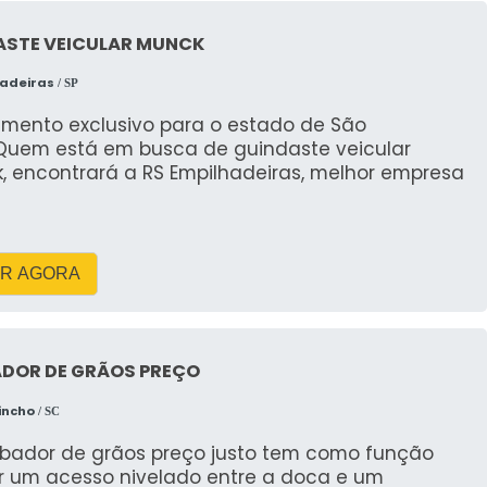
á-lo a entender melhor o processo.
ASTE VEICULAR MUNCK
e entulho?
hadeiras
/ SP
lho pode variar dependendo do tamanho e da
imento exclusivo para o estado de São
e ser entre R$ 300,00 a R$ 500,00. Contate a RH
Quem está em busca de guindaste veicular
recisa para Jaciara.
, encontrará a RS Empilhadeiras, melhor empresa
amba alugada?
ba geralmente varia de 3 a 7 dias, mas pode ser
R AGORA
cliente. A RH Guindastes oferece flexibilidade para
cada projeto.
na caçamba?
DOR DE GRÃOS PREÇO
incho
tar materiais perigosos como produtos químicos,
/ SC
resíduo tóxico. É importante seguir as diretrizes
bador de grãos preço justo tem como função
arantir um descarte seguro e adequado.
r um acesso nivelado entre a doca e um