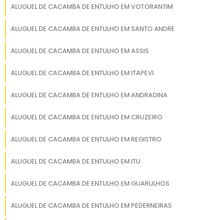
Depoimentos de Clientes
ALUGUEL DE CACAMBA DE ENTULHO EM VOTORANTIM
Depoimentos de clientes satisfeitos são uma
ALUGUEL DE CACAMBA DE ENTULHO EM SANTO ANDRE
prova do sucesso da RH Guindastes. Um
ALUGUEL DE CACAMBA DE ENTULHO EM ASSIS
cliente mencionou: "Nossa experiência com a
RH Guindastes foi excelente. A equipe era
ALUGUEL DE CACAMBA DE ENTULHO EM ITAPEVI
profissional e o serviço, impecável."
ALUGUEL DE CACAMBA DE ENTULHO EM ANDRADINA
Esses depoimentos reforçam a reputação da
empresa como líder no setor de aluguel de
ALUGUEL DE CACAMBA DE ENTULHO EM CRUZEIRO
caçambas em Santo André, destacando seu
compromisso com a satisfação do cliente.
ALUGUEL DE CACAMBA DE ENTULHO EM REGISTRO
PERGUNTAS FREQUENTES
ALUGUEL DE CACAMBA DE ENTULHO EM ITU
SOBRE ALUGUEL DE
CAÇAMBA DE ENTULHO EM
ALUGUEL DE CACAMBA DE ENTULHO EM GUARULHOS
SANTO ANDRÉ
ALUGUEL DE CACAMBA DE ENTULHO EM PEDERNEIRAS
Quanto custa uma caçamba de