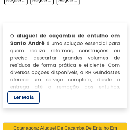
aluguel de caçamba de entulho em
O
Santo André
é uma solução essencial para
quem realiza reformas, construções ou
precisa descartar grandes volumes de
resíduos de forma prática e eficiente. Com
diversas opções disponíveis, a RH Guindastes
oferece um serviço completo, desde a
entrega até a remoção dos entulhos,
garantindo um atendimento profissional e
Ler Mais
seguro.
ALUGUEL DE CAÇAMBA DE
ENTULHO EM SANTO
ANDRÉ
Cotar agora: Aluguel De Caçamba De Entulho Em