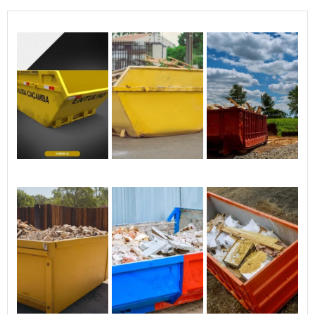
Essa cobertura abrangente permite que a
empresa ofereça um serviço ágil, atendendo
às necessidades específicas de cada cliente
em tempo hábil.
Entrega e Retirada das Caçambas
A entrega e retirada das caçambas são
realizadas por uma equipe profissional,
garantindo que o processo seja realizado
com segurança e eficiência. A pontualidade
na entrega é uma prioridade, assegurando
que os projetos dos clientes não sofram
atrasos.
Após o uso, a retirada é feita de forma rápida,
respeitando todas as normas de trânsito e
segurança, contribuindo para a satisfação do