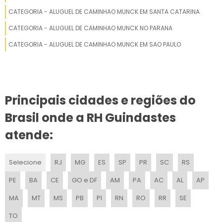
ONDE FAZER REFORMA DE GUINDASTE
CATEGORIA - ALUGUEL DE CAMINHAO MUNCK EM SANTA CATARINA
CATEGORIA - ALUGUEL DE CAMINHAO MUNCK NO PARANA
ESPECIALISTA EM MANUTENÇÃO DE GUINDASTE
CATEGORIA - ALUGUEL DE CAMINHAO MUNCK EM SAO PAULO
REFORMA DE GUINDASTE PREÇO
Principais cidades e regiões do
Brasil onde a RH Guindastes
atende:
Selecione
RJ
MG
ES
SP
PR
SC
RS
PE
BA
CE
GO e DF
AM
PA
AC
AL
AP
MA
MT
MS
PB
PI
RN
RO
RR
SE
TO