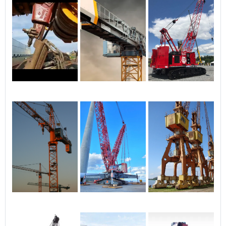
operação. ✅ 4. Agilidade e
pontualidade Cumprimos
prazos com eficiência,
garantindo que sua carga
chegue ao destino com
rapidez e segurança.
Atendemos urgências com
planejamento rápido e
execução eficaz. ✅ 5.
Atendimento personalizado
Soluções sob medida para
sua necessidade: obras,
indústria, eventos,
montagens técnicas ou
mudanças industriais.
Orçamentos claros,
atendimento humanizado e
acompanhamento em
todas as etapas. ✅ 6. Preço
justo com qualidade