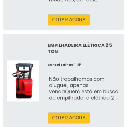
operação que oferecem
uma boa durabilidade, pois
s&atild
COTAR AGORA
EMPILHADEIRA ELÉTRICA 2 5
TON
Sansei Talhas
/ - SP
Não trabalhamos com
aluguel, apenas
vendaQuem está em busca
de empilhadeira elétrica 2 5
ton, achará a empresa ideal
para seu negócio
COTAR AGORA