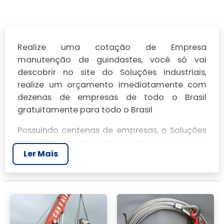
Realize uma cotação de Empresa
manutenção de guindastes, você só vai
descobrir no site do Soluções Industriais,
realize um orçamento imediatamente com
dezenas de empresas de todo o Brasil
gratuitamente para todo o Brasil
Possuindo centenas de empresas, o Soluções
Industriais é a ferramenta business to business
Ler Mais
mais completo da área industrial. Para
realizar um orçamento de Empresa
manutenção de guindastes, clique em um ou
mais dos anuciantes a seguir: