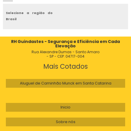
Selecione a região do
Brasil
RH Guindastes - Segurança e Eficiência em Cada
Elevação
Rua Alexandre Dumas - Santo Amaro
- SP - CEP: 04717-004
Mais Cotados
Aluguel de Caminhão Munck em Santa Catarina
Inicio
Sobre nós