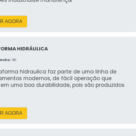
ões IndustriaisA manutenç&
R AGORA
FORMA HIDRÁULICA
incho
/ SC
aforma hidraulica faz parte de uma linha de
amentos modernos, de fácil operação que
cem uma boa durabilidade, pois são produzidos
R AGORA