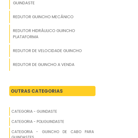
GUINDASTE
REDUTOR GUINCHO MECÂNICO
REDUTOR HIDRÁULICO GUINCHO
PLATAFORMA
REDUTOR DE VELOCIDADE GUINCHO
REDUTOR DE GUINCHO A VENDA
GUINCHO REDUTOR MANIVELA
OUTRAS CATEGORIAS
PREÇO REDUTOR GUINCHO
COMPRAR REDUTOR PARA GUINCHO
CATEGORIA - GUINDASTE
VALOR REDUTOR GUINCHO
CATEGORIA - POLIGUINDASTE
CATEGORIA - GUINCHO DE CABO PARA
GUINCHO DE CABO PARA GUINDASTE
GUINDASTES