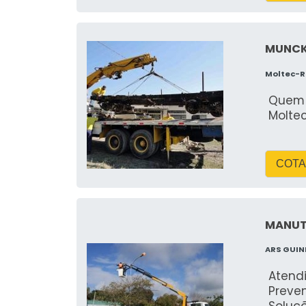
MUNCK
Moltec-
Quem 
Molte
COTA
MANUT
ARS GUI
Atend
Preve