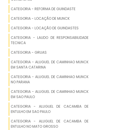
EMPRESA
CATEGORIA - REFORMA DE GUINDASTE
EMPRESA REDUTOR GUINCHO
CATEGORIA - LOCAÇÃO DE MUNCK
COTAÇÃO REDUTOR GUINCHO
CATEGORIA - LOCAÇÃO DE GUINDASTES
CATEGORIA - LAUDO DE RESPONSABILIDADE
REDUTOR DE GUINCHO HIDRÁULICO
TECNICA
CATEGORIA - GRUAS
REDUTOR GUINCHO ELÉTRICO
CATEGORIA - ALUGUEL DE CAMINHAO MUNCK
GUINCHO DE CABO PARA GUINDASTE
EM SANTA CATARINA
CATEGORIA - ALUGUEL DE CAMINHAO MUNCK
REDUTOR DE GUINCHO PESADO
NO PARANA
CATEGORIA - ALUGUEL DE CAMINHAO MUNCK
REDUTOR PARA GUINCHO
EM SAO PAULO
ONDE COMPRAR REDUTOR DE GUINCHO
CATEGORIA - ALUGUEL DE CACAMBA DE
ENTULHO EM SAO PAULO
GUINCHO REDUTOR
CATEGORIA - ALUGUEL DE CACAMBA DE
ENTULHO NO MATO GROSSO