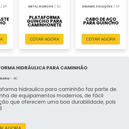
/ SP
METAL GUINCHO
/ SC
DINAMIC SOLUÇÕES
/ SP
PLATAFORMA
ASTE
CABO DE AÇO
GUINCHO PARA
HO
PARA GUINCHO
CAMINHONETE
A
COTAR AGORA
COTAR AGORA
FORMA HIDRÁULICA PARA CAMINHÃO
incho
/ - SC
taforma hidraulica para caminhão faz parte de
inha de equipamentos modernos, de fácil
ção que oferecem uma boa durabilidade, pois
d
R AGORA