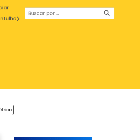
ciar
ntulho
étrico