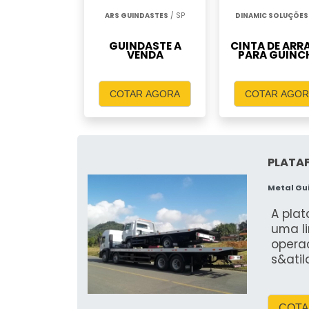
ARS GUINDASTES
/ SP
DINAMIC SOLUÇÕES
GUINDASTE A
CINTA DE ARR
VENDA
PARA GUINC
COTAR AGORA
COTAR AGOR
PLATA
Metal Gu
A pla
uma l
opera
s&atil
COTA