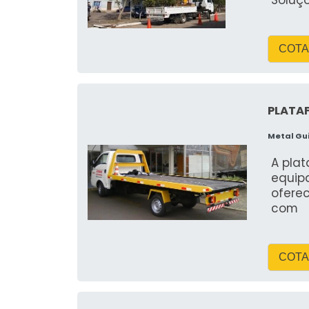
Soluç
COTA
PLATA
Metal Gu
A plat
equip
ofere
com
COTA