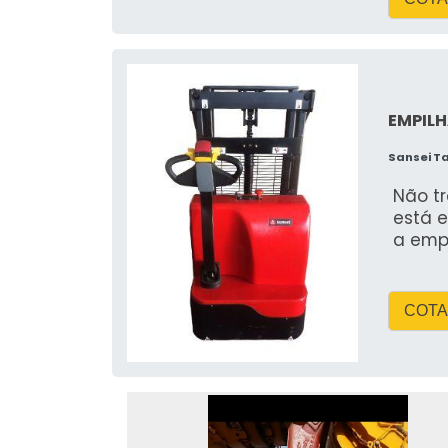
EMPILH
Sansei T
Não t
está e
a emp
COTA