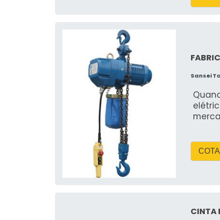
Comparando os preços de aluguel em
tarifas competitivas e um serviço de 
considerar também a reputação da em
Caçambas é reconhecida por sua e
FABRIC
satisfação do cliente.
Sansei T
COMO SABER SE POS
RUA?
Quand
elétri
merc
Regras de permissão munici
Colocar uma caçamba na rua em Cá
COTA
Geralmente, é necessário obter uma a
o preenchimento de formulários esp
fornecendo orientações detalhadas s
Evite multas e problemas co
CINTA