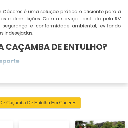
Cáceres é uma solução prática e eficiente para a
mas e demolições. Com o serviço prestado pela RV
 segurança e conformidade ambiental, evitando
s indesejadas.
A CAÇAMBA DE ENTULHO?
sporte
 reduzir significativamente os custos associados
ssidade de deslocar várias vezes seus resíduos para
a em combustível e tempo. Além disso, empresas
otes econômicos que podem se ajustar ao seu
síduos se dá de forma otimizada, evitando
l De Caçamba De Entulho Em Cáceres
rantindo que o material seja levado diretamente