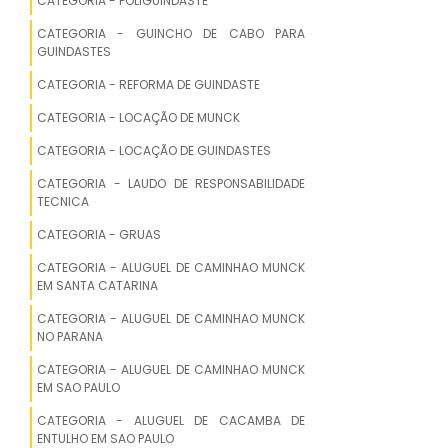
CATEGORIA - POLIGUINDASTE
ALUGUEL DE CACAMBA DE ENTULHO EM
CATEGORIA - GUINCHO DE CABO PARA
POXOREU
GUINDASTES
CATEGORIA - REFORMA DE GUINDASTE
ALUGUEL DE CACAMBA DE ENTULHO EM
SAO JOSE DOS QUATRO MARCOS
CATEGORIA - LOCAÇÃO DE MUNCK
ALUGUEL DE CACAMBA DE ENTULHO EM
CATEGORIA - LOCAÇÃO DE GUINDASTES
ALTA FLORESTA
CATEGORIA - LAUDO DE RESPONSABILIDADE
TECNICA
ALUGUEL DE CACAMBA DE ENTULHO EM
CATEGORIA - GRUAS
FELIZ NATAL
CATEGORIA - ALUGUEL DE CAMINHAO MUNCK
ALUGUEL DE CACAMBA DE ENTULHO EM
EM SANTA CATARINA
PARANATINGA
CATEGORIA - ALUGUEL DE CAMINHAO MUNCK
NO PARANA
ALUGUEL DE CACAMBA DE ENTULHO EM
LUCAS DO RIO VERDE
CATEGORIA - ALUGUEL DE CAMINHAO MUNCK
EM SAO PAULO
ALUGUEL DE CACAMBA DE ENTULHO EM
CATEGORIA - ALUGUEL DE CACAMBA DE
RONDONOPOLIS
ENTULHO EM SAO PAULO