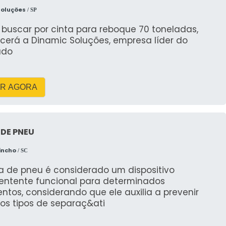
 todas as regulamentações locais sobre a colocação
Soluções
/ SP
nclui respeitar limites de tempo de permanência e
buscar por cinta para reboque 70 toneladas,
 tráfego ou cause inconvenientes aos pedestres. A
cerá a Dinamic Soluções, empresa líder do
m conformidade com as normas, ajudando você a
ado
AIS DA RV CAÇAMBAS?
R AGORA
incipais diferenciais da RV Caçambas. A empresa se
DE PNEU
 no tratamento das solicitações, além de oferecer
incho
/ SC
esso de aluguel. A equipe está sempre pronta para
uas necessidades sejam atendidas com precisão e
va de pneu é considerado um dispositivo
entente funcional para determinados
tos, considerando que ele auxilia a prevenir
os tipos de separaç&ati