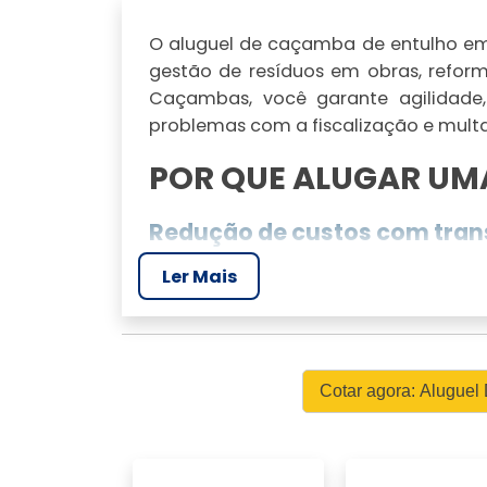
O aluguel de caçamba de entulho em 
gestão de resíduos em obras, refor
Caçambas, você garante agilidade,
problemas com a fiscalização e multa
POR QUE ALUGAR UM
Redução de custos com tran
Ler Mais
Alugar uma caçamba de entulho pode
ao transporte de resíduos. Sem a nece
pontos de descarte, você economiz
como a RV Caçambas oferecem pac
orçamento. O transporte dos re
Cotar agora: Alugue
deslocamentos desnecessários e ga
para locais de descarte apropriados.