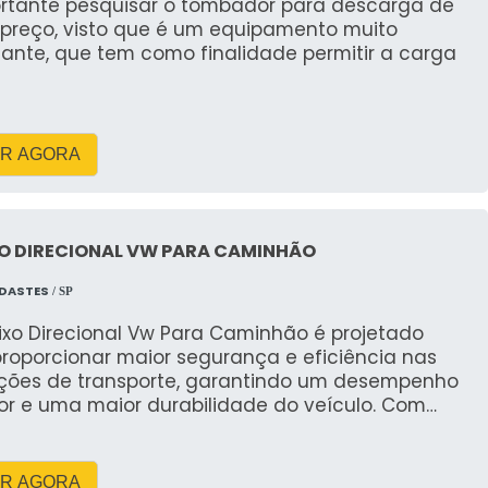
ortante pesquisar o tombador para descarga de
amba, considere o volume de resíduos que sua obra
 preço, visto que é um equipamento muito
exemplo, geralmente produzem mais entulho e podem
tante, que tem como finalidade permitir a carga
ambas pode ajudar a avaliar suas necessidades e
ado, evitando que você ultrapasse os limites de
nível.
R AGORA
UGUEL DE CAÇAMBA DE
S?
XO DIRECIONAL VW PARA CAMINHÃO
preço
NDASTES
/ SP
 variar com base em diversos fatores, incluindo o
Eixo Direcional Vw Para Caminhão é projetado
luguel e a localização da obra. Adicionalmente,
proporcionar maior segurança e eficiência nas
ou em dias não úteis podem influenciar no preço. A
ções de transporte, garantindo um desempenho
 em sua política de preços, permitindo que você
or e uma maior durabilidade do veículo. Com
o.
ogia de ponta e materiais de alta qualidade, o
 a escolha ideal para quem busca um produto
is
ável e de alto desempenho.
R AGORA