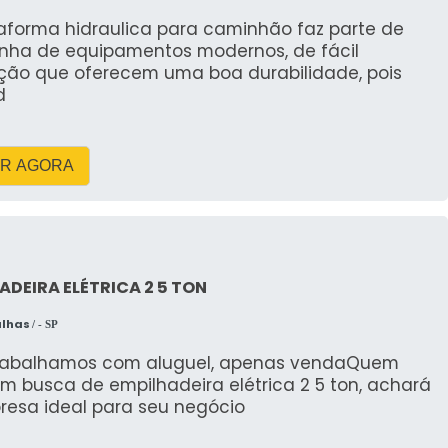
taforma hidraulica para caminhão faz parte de
a dos resíduos
inha de equipamentos modernos, de fácil
ção que oferecem uma boa durabilidade, pois
é feita pela própria equipe da RV Caçambas, que
d
os resíduos. Os materiais são levados para locais
 acordo com as normas ambientais vigentes. Isso
ara a sustentabilidade e evitando problemas legais
R AGORA
.
QUE PODEM SER DESCARTADOS
ADEIRA ELÉTRICA 2 5 TON
alhas
/ - SP
e materiais pode ser descartada nas caçambas,
stos de obras, madeira, plástico e metais. Esses
rabalhamos com aluguel, apenas vendaQuem
ados em reformas e demolições e precisam ser
m busca de empilhadeira elétrica 2 5 ton, achará
resa ideal para seu negócio
para evitar impactos ambientais negativos.