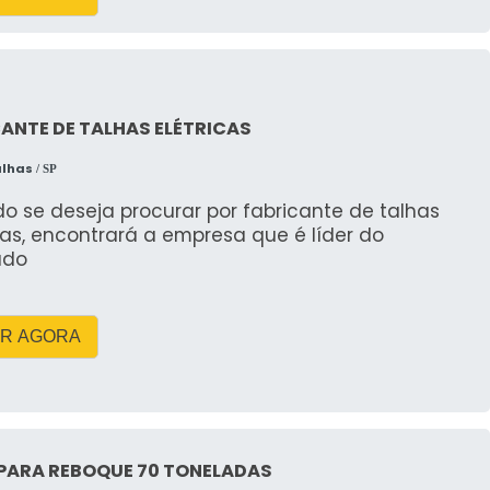
 Cáceres, a RV Caçambas se destaca por oferecer
alta qualidade. Ao analisar o mercado, é importante
presa e a confiabilidade dos seus serviços. A RV
xcelência no atendimento e compromisso com a
ANTE DE TALHAS ELÉTRICAS
alhas
/ SP
SO COLOCAR A CAÇAMBA NA
o se deseja procurar por fabricante de talhas
cas, encontrará a empresa que é líder do
ado
pal
ceres requer seguir certas regras municipais.
R AGORA
utorização prévia com a prefeitura, que pode exigir
ecíficos. A RV Caçambas auxilia nesse processo,
obre como obter as permissões necessárias.
m fiscalização
 PARA REBOQUE 70 TONELADAS