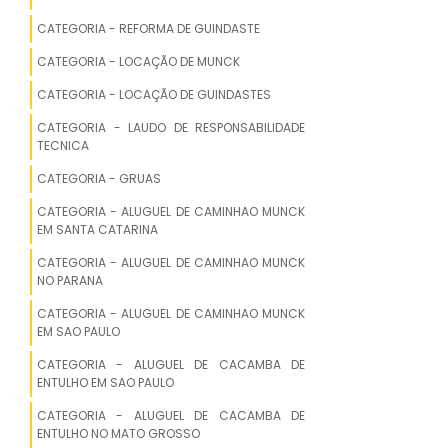
CATEGORIA - REFORMA DE GUINDASTE
ALUGUEL DE CAMINHAO MUNCK EM
PIRACICABA
CATEGORIA - LOCAÇÃO DE MUNCK
ALUGUEL DE CAMINHAO MUNCK EM
CATEGORIA - LOCAÇÃO DE GUINDASTES
CARAPICUIBA
CATEGORIA - LAUDO DE RESPONSABILIDADE
TECNICA
ALUGUEL DE CAMINHAO MUNCK EM
CATEGORIA - GRUAS
BAURU
CATEGORIA - ALUGUEL DE CAMINHAO MUNCK
ALUGUEL DE CAMINHAO MUNCK EM
EM SANTA CATARINA
ITAQUAQUECETUBA
CATEGORIA - ALUGUEL DE CAMINHAO MUNCK
NO PARANA
ALUGUEL DE CAMINHAO MUNCK EM SAO
VICENTE
CATEGORIA - ALUGUEL DE CAMINHAO MUNCK
EM SAO PAULO
ALUGUEL DE CAMINHAO MUNCK EM
CATEGORIA - ALUGUEL DE CACAMBA DE
FRANCA
ENTULHO EM SAO PAULO
CATEGORIA - ALUGUEL DE CACAMBA DE
ALUGUEL DE CAMINHAO MUNCK EM
ENTULHO NO MATO GROSSO
GUARUJA