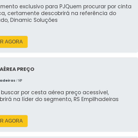
imento exclusivo para PJQuem procurar por cinta
ca, certamente descobrirá na referência do
cionamento preciso para instalação, carga descarga
do, Dinamic Soluções
de equipamentos e sucata, planejamento de rota e
R AGORA
porte e da movimentacao reduz em média 30% o
ustriais.
 AÉREA PREÇO
mo carga descarga, capacidades e custos do servico
hadeiras
/ SP
iatamente.
buscar por cesta aérea preço acessível,
PECIFICAÇÕES: CAMINHÃO
rirá na líder do segmento, RS Empilhadeiras
 E CONTAINERS
veis para obra e logística local, destacando cada
R AGORA
ndaste articulado e opções de container para