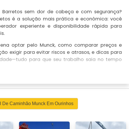
m Barretos sem dor de cabeça e com segurança?
tos é a solução mais prática e econômica: você
erador experiente e disponibilidade rápida para
s.
pena optar pelo Munck, como comparar preços e
o exigir para evitar riscos e atrasos, e dicas para
cidade—tudo para que seu trabalho saia no tempo
IL DA EMPRESA EM BARRETOS
o resposta rápida para Aluguel de Caminhão Munck
riza segurança, frota dedicada e atendimento
uel De Caminhão Munck Em Ourinhos
retos.
idez e responsabilidade técnica