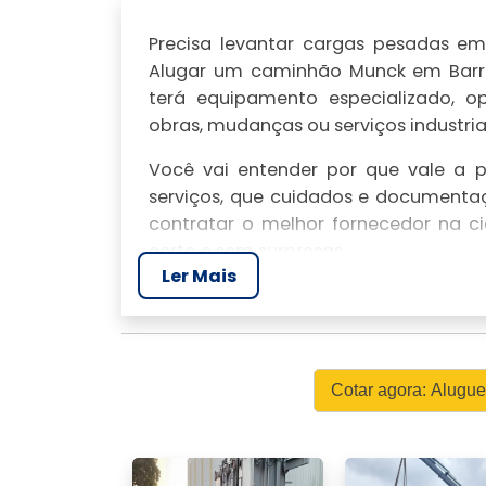
Precisa levantar cargas pesadas e
Alugar um caminhão Munck em Barre
terá equipamento especializado, op
obras, mudanças ou serviços industriai
Você vai entender por que vale a 
serviços, que cuidados e documentaçã
contratar o melhor fornecedor na 
certo e sem surpresas.
Ler Mais
VISÃO LOCAL E PERF
Eu lidero a operação local e garant
em Barretos; minha empresa prio
Cotar agora: Alug
personalizado para demandas em Bar
Perfil prático: presença, rap