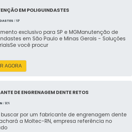
ENÇÃO EM POLIGUINDASTES
s, guindastes e containers conforme
NDASTES
/ SP
imento exclusivo para SP e MGManutenção de
cas técnicas: o caminhão munck leve (3-5 ton) e o
indastes em São Paulo e Minas Gerais - Soluções
 de munck toneladas para cargas específicas. Para
riaisSe você procur
neladas garante alcance de até 10 m; o guindaste
 restritas. Ao procurar Aluguel de Caminhão Munck
 estabilidade, PTO e documentação do equipamento
R AGORA
ga pesada eu detalho compatibilidades: container
to de icamento e amarração. Eu explico diferenças
CANTE DE ENGRENAGEM DENTE RETOS
convencionais, enfatizando que o munck guindaste
ntos adicionais como talhas, cintas e sapatas são
RN
/ RN
nsulte
Caminhão Munck com guindaste
para ver
buscar por um fabricante de engrenagem dente
 achará a Moltec-RN, empresa referência no
ado
 içamento de maquinário exige munck toneladas