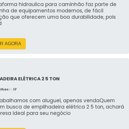
taforma hidraulica para caminhão faz parte de
a frota
inha de equipamentos modernos, de fácil
ção que oferecem uma boa durabilidade, pois
fônico durante operação
d
st digital e operador certificado; contratação via
ção em até 24 horas.
R AGORA
minhão Munck em Barretos; eu agilizo proposta e
 com preço competitivo e prazo fechado.
ÕES: TRANSPORTE,
EMOÇÃO INDUSTRIAL
ADEIRA ELÉTRICA 2 5 TON
alhas
/ - SP
minhão Munck em Barretos atende transporte de
rabalhamos com aluguel, apenas vendaQuem
as industriais e remocao industrial com precisão,
m busca de empilhadeira elétrica 2 5 ton, achará
peracionais.
resa ideal para seu negócio
los locais para decisões imediatas