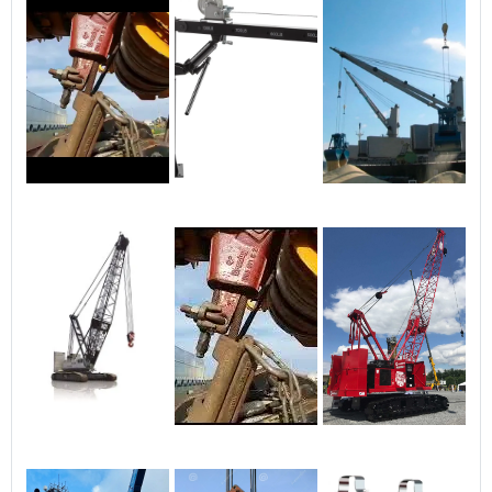
diferença não é apenas o
equipamento, mas a
qualidade, a segurança e o
comprometimento de quem
está por trás do serviço. É
exatamente nisso que a
nossa empresa se destaca.
⭐ Nossos diferenciais: ✅ 1.
Frota moderna e bem
equipada Caminhões Munck
revisados regularmente,
com guindastes de diversas
capacidades (de 6T a 18T).
Equipamentos certificados e
em conformidade com as
normas técnicas (INMETRO,
NR-11, NR-12). ✅ 2. Equipe
técnica qualificada
Operadores treinados e
habilitados, com experiência
em içamento e transporte