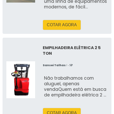
uma linha de equipamentos
modernos, de fácil
operação que oferecem
uma boa durabilidade, pois
s&atild
COTAR AGORA
EMPILHADEIRA ELÉTRICA 2 5
TON
Sansei Talhas
/ - SP
Não trabalhamos com
aluguel, apenas
vendaQuem está em busca
de empilhadeira elétrica 2 5
ton, achará a empresa ideal
para seu negócio
COTAR AGORA