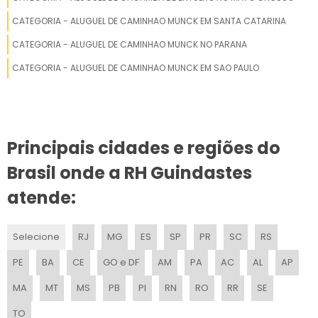
REDUTOR GUINCHO ELÉTRICO
CATEGORIA - ALUGUEL DE CAMINHAO MUNCK EM SANTA CATARINA
CATEGORIA - ALUGUEL DE CAMINHAO MUNCK NO PARANA
REDUTOR PARA GUINCHO PLATAFORMA
CATEGORIA - ALUGUEL DE CAMINHAO MUNCK EM SAO PAULO
FORNECEDOR DE GUINCHO DE CABO PARA GUINDASTE
REDUTOR HIDRÁULICO GUINCHO PLATAFORMA
Principais cidades e regiões do
REDUTOR GUINCHO PESADO
Brasil onde a RH Guindastes
REDUTOR PARA GUINCHO ELÉTRICO
atende:
GUINCHO DE CABO PARA GUINDASTE FORNECEDOR
Selecione
RJ
MG
ES
SP
PR
SC
RS
VALOR REDUTOR GUINCHO
PE
BA
CE
GO e DF
AM
PA
AC
AL
AP
MA
MT
MS
PB
PI
RN
RO
RR
SE
TO