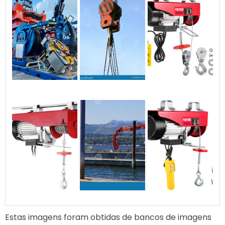
de cargas especiais.
Atendimento especializado
e suporte técnico desde o
planejamento até a
execução do serviço. ✅ 3.
Compromisso com a
segurança Seguimos
rigorosamente todas as
normas de segurança no
trabalho e transporte de
cargas. Utilização de EPIs,
sinalização adequada e
análise de risco em cada
operação. ✅ 4. Agilidade e
pontualidade Cumprimos
prazos com eficiência,
garantindo que sua carga
chegue ao destino com
rapidez e segurança.
Estas imagens foram obtidas de bancos de imagens
Atendemos urgências com