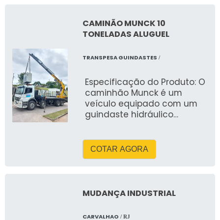
CAMINÃO MUNCK 10
TONELADAS ALUGUEL
TRANSPESA GUINDASTES
/
Especificação do Produto: O
caminhão Munck é um
veículo equipado com um
guindaste hidráulico
articulado, utilizado para o
içamento, movimentação e
transporte de cargas
COTAR AGORA
pesadas. As especificações
técnicas podem variar
conforme o modelo do
equipamento e a
MUDANÇA INDUSTRIAL
capacidade de carga, mas
abaixo estão as
CARVALHAO
/ RJ