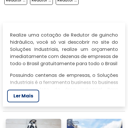
Realize uma cotação de Redutor de guincho
hidráulico, você só vai descobrir no site do
Soluções Industriais, realize um orçamento
imediatamente com dezenas de empresas de
todo o Brasil gratuitamente para todo o Brasil
Possuindo centenas de empresas, o Soluções
Industriais é a ferramenta business to business
mais completo da área industrial. Para
Ler Mais
realizar um orçamento de Redutor de guincho
hidráulico, clique em um ou mais dos
anuciantes a seguir: