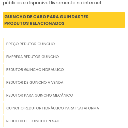
planejamento rápido e
públicas e disponível livremente na internet
execução eficaz. ✅ 5.
Atendimento personalizado
GUINCHO DE CABO PARA GUINDASTES
Soluções sob medida para
PRODUTOS RELACIONADOS
sua necessidade: obras,
indústria, eventos,
montagens técnicas ou
PREÇO REDUTOR GUINCHO
mudanças industriais.
Orçamentos claros,
EMPRESA REDUTOR GUINCHO
atendimento humanizado e
acompanhamento em
REDUTOR GUINCHO HIDRÁULICO
todas as etapas. ✅ 6. Preço
justo com qualidade
REDUTOR DE GUINCHO A VENDA
garantida Excelente custo-
benefício: oferecemos alta
REDUTOR PARA GUINCHO MECÂNICO
qualidade com preços
competitivos. Sem
GUINCHO REDUTOR HIDRÁULICO PARA PLATAFORMA
surpresas: transparência
total no contrato e nos
REDUTOR DE GUINCHO PESADO
valores.