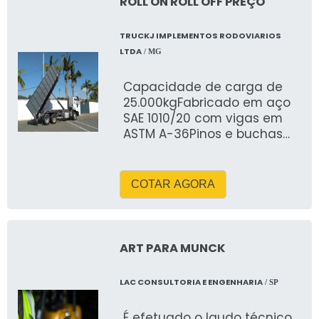
ROLL ON ROLL OFF PREÇO
comprimento da carroceria
e dobradiças com engate
TRUCKJ IMPLEMENTOS RODOVIARIOS
rápido ou fixas;Para-lamas
LTDA
/ MG
de chapa com lameiros de
borracha;Caixa de
Capacidade de carga de
ferramenta, em
25.000kgFabricado em aço
polipropileno, com
SAE 1010/20 com vigas em
fechadura;Faixas refletivas
ASTM A-36Pinos e buchas
laterais de
em aço SAE 1045
segurança;Limpeza das
temperadosSoldas com
chapas com jato abrasivo e
sistema de solda
aplicação de fundo
COTAR AGORA
MIGFixação ao chassis do
antiferrugem;Pintura de
caminhão sem
acabamento com tinta
soldasSistema de
automotiva;
movimentação com
ART PARA MUNCK
igrejinha ou gancho
deslizanteSistema hidráulico
LAC CONSULTORIA E ENGENHARIA
/ SP
completo para Içamento
(Coleta e Descarga de
É efetuado o laudo técnico,