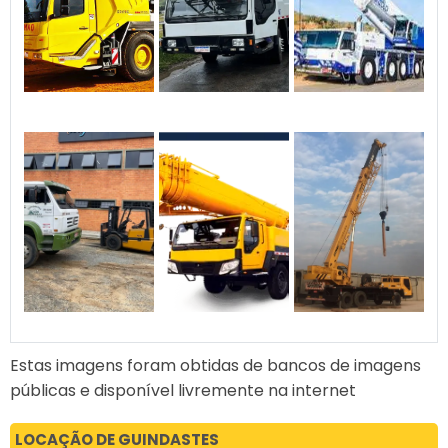
Empresa: Por que solicitar o
caminhão Munck /
Guindauto com a nossa
empresa? Diferenciais que
nos destacam no mercado:
Na hora de contratar um
serviço com caminhão
Munck, o que faz a
diferença não é apenas o
equipamento, mas a
qualidade, a segurança e o
comprometimento de quem
está por trás do serviço. É
exatamente nisso que a
nossa empresa se destaca.
⭐ Nossos diferenciais: ✅ 1.
Frota moderna e bem
Estas imagens foram obtidas de bancos de imagens
equipada Caminhões Munck
públicas e disponível livremente na internet
revisados regularmente,
com guindastes de diversas
LOCAÇÃO DE GUINDASTES
capacidades (de 6T a 18T).