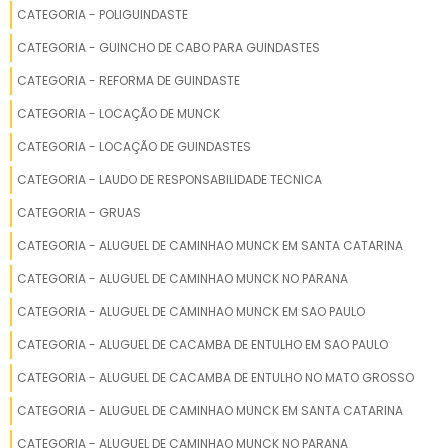
justo com qualidade
LOCAÇÃO DE CAMINHÃO POLI GUINDASTE TRIPLO
CATEGORIA - POLIGUINDASTE
garantida Excelente custo-
benefício: oferecemos alta
ALUGAR GUINDASTE AUTOPROPELIDO
CATEGORIA - GUINCHO DE CABO PARA GUINDASTES
qualidade com preços
CATEGORIA - REFORMA DE GUINDASTE
competitivos. Sem
ALUGUEL DE GUINDASTE BIARTICULADO
surpresas: transparência
CATEGORIA - LOCAÇÃO DE MUNCK
total no contrato e nos
LOCAÇÃO DE GUINDASTE 70 TONELADAS
CATEGORIA - LOCAÇÃO DE GUINDASTES
valores.
LOCAÇÃO DE GUINDASTE GUARULHOS
CATEGORIA - LAUDO DE RESPONSABILIDADE TECNICA
CATEGORIA - GRUAS
ALUGUEL DE GUINDASTE MAMUTE
CATEGORIA - ALUGUEL DE CAMINHAO MUNCK EM SANTA CATARINA
ALUGUEL DE GUINDASTE RODOVIÁRIO
CATEGORIA - ALUGUEL DE CAMINHAO MUNCK NO PARANA
CATEGORIA - ALUGUEL DE CAMINHAO MUNCK EM SAO PAULO
ALUGUEL DE GUINDASTE RODOVIÁRIO DE 220 TONS
CATEGORIA - ALUGUEL DE CACAMBA DE ENTULHO EM SAO PAULO
LOCAÇÃO DE GUINDASTE PREÇO
CATEGORIA - ALUGUEL DE CACAMBA DE ENTULHO NO MATO GROSSO
ALUGUEL DE CAMINHÃO GUINDASTE
CATEGORIA - ALUGUEL DE CAMINHAO MUNCK EM SANTA CATARINA
CATEGORIA - ALUGUEL DE CAMINHAO MUNCK NO PARANA