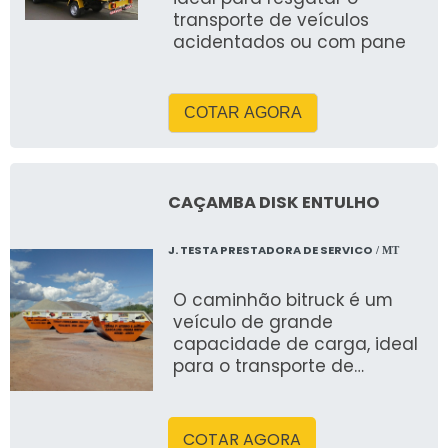
transporte de veículos
acidentados ou com pane
COTAR AGORA
CAÇAMBA DISK ENTULHO
J. TESTA PRESTADORA DE SERVICO
/ MT
O caminhão bitruck é um
veículo de grande
capacidade de carga, ideal
para o transporte de
materiais pesados e
volumosos, como areia,
cimento e agregados. Com
COTAR AGORA