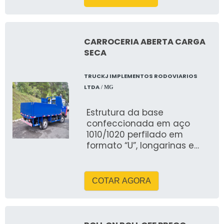
sua configuração de eixos
duplos, oferece maior
estabilidade e resistência,
garantindo maior
CARROCERIA ABERTA CARGA
segurança e eficiência nas
SECA
estradas. Suas vantagens
incluem robustez, alta
TRUCKJ IMPLEMENTOS RODOVIARIOS
capacidade de carga e
LTDA
/ MG
versatilidade.
Estrutura da base
confeccionada em aço
1010/1020 perfilado em
formato “U”, longarinas e
travessas;Malhal em
estrutura de aço
1020;Assoalho em chapa de
COTAR AGORA
aço, madeira ou
compensado naval;Tampas
em perfis de aço dobrado
divididas de acordo com o