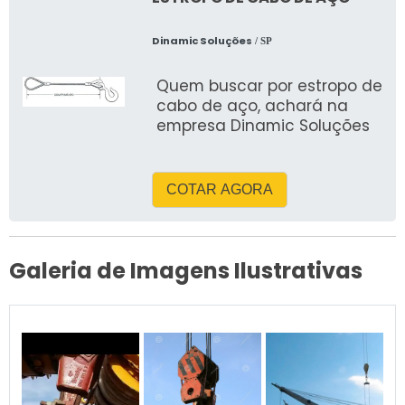
caminhão: Caminhões
trucados. Peso bruto total
Dinamic Soluções
/ SP
(PBT): varia entre 8 a 23
toneladas. 🧱 4. Tipo de
Quem buscar por estropo de
carroceria: Carroceria
cabo de aço, achará na
aberta com plataforma
empresa Dinamic Soluções
metálica reforçada.
Comprimento da carroceria:
geralmente de 6 a 7 metros.
COTAR AGORA
⚙️ 5. Sistema de
estabilização: Pés
hidráulicos laterais para
garantir estabilidade
Galeria de Imagens Ilustrativas
durante o içamento. 🛠 6.
Equipamentos de
segurança: Válvulas de
segurança. Controle remoto
(em alguns modelos).
Limitadores de carga e
altura. Sinalização e