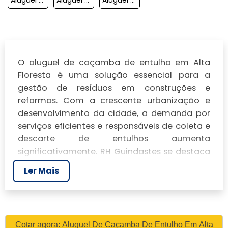
O aluguel de caçamba de entulho em Alta
Floresta é uma solução essencial para a
gestão de resíduos em construções e
reformas. Com a crescente urbanização e
desenvolvimento da cidade, a demanda por
serviços eficientes e responsáveis de coleta e
descarte de entulhos aumenta
significativamente. RH Guindastes se destaca
como uma referência nesse segmento,
Ler Mais
oferecendo uma ampla variedade de
caçambas e serviços adicionais que atendem
às necessidades específicas de cada cliente.
Nossa atuação na cidade não apenas facilita
Cotar agora: Aluguel De Caçamba De Entulho Em Alta
o processo de construção, como também