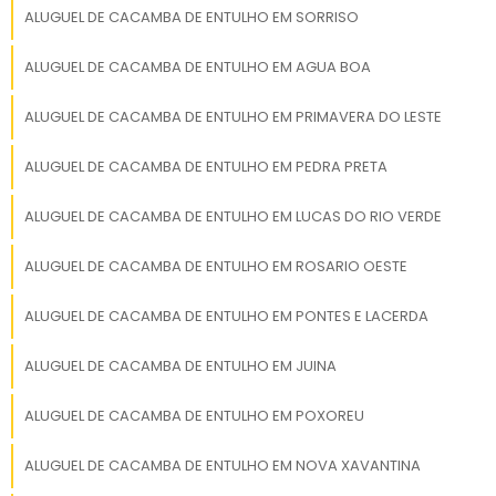
ALUGUEL DE CACAMBA DE ENTULHO EM SORRISO
Qual é o prazo de locação das
caçambas?
ALUGUEL DE CACAMBA DE ENTULHO EM AGUA BOA
O prazo de locação das caçambas pode
ALUGUEL DE CACAMBA DE ENTULHO EM PRIMAVERA DO LESTE
variar conforme a necessidade do cliente,
ALUGUEL DE CACAMBA DE ENTULHO EM PEDRA PRETA
geralmente entre 3 a 7 dias. Oferecemos
flexibilidade para ajustes conforme o
ALUGUEL DE CACAMBA DE ENTULHO EM LUCAS DO RIO VERDE
andamento do projeto.
ALUGUEL DE CACAMBA DE ENTULHO EM ROSARIO OESTE
Como é realizado o descarte dos
resíduos?
ALUGUEL DE CACAMBA DE ENTULHO EM PONTES E LACERDA
Todos os resíduos coletados são destinados a
ALUGUEL DE CACAMBA DE ENTULHO EM JUINA
locais apropriados, como aterros licenciados
ou centros de reciclagem, em conformidade
ALUGUEL DE CACAMBA DE ENTULHO EM POXOREU
com as normas ambientais vigentes.
ALUGUEL DE CACAMBA DE ENTULHO EM NOVA XAVANTINA
É possível alugar caçambas para