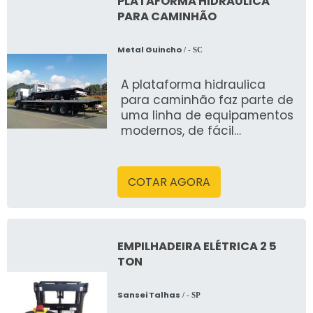
PLATAFORMA HIDRÁULICA
PARA CAMINHÃO
Metal Guincho
/ - SC
A plataforma hidraulica
para caminhão faz parte de
uma linha de equipamentos
modernos, de fácil
operação que oferecem
uma boa durabilidade, pois
s&atild
COTAR AGORA
EMPILHADEIRA ELÉTRICA 2 5
TON
Sansei Talhas
/ - SP