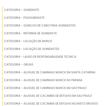
GRUA CONSTRUÇÃO
GRUA CONSTRUÇÃO CIVIL
CATEGORIA - GUINDASTE
GRUA CONSTRUÇÃO CIVIL VENDA
CATEGORIA - POLIGUINDASTE
GRUA DE CANTEIRO
CATEGORIA - GUINCHO DE CABO PARA GUINDASTES
GRUA DE CANTEIRO COM ALTA PERFORMANCE
CATEGORIA - REFORMA DE GUINDASTE
GRUA DE CONSTRUÇÃO
CATEGORIA - LOCAÇÃO DE MUNCK
GRUA DE CONSTRUÇÃO CIVIL
CATEGORIA - LOCAÇÃO DE GUINDASTES
GRUA DE GRANDE CAPACIDADE PARA ALUGUEL
CATEGORIA - LAUDO DE RESPONSABILIDADE TECNICA
GRUA DE IÇAMENTO RÁPIDO
CATEGORIA - GRUAS
GRUA DE OBRA
CATEGORIA - ALUGUEL DE CAMINHAO MUNCK EM SANTA CATARINA
GRUA DE PREDIO
CATEGORIA - ALUGUEL DE CAMINHAO MUNCK NO PARANA
GRUA ELETRICA
CATEGORIA - ALUGUEL DE CAMINHAO MUNCK EM SAO PAULO
GRUA FIXA PARA INDÚSTRIAS PESADAS
CATEGORIA - ALUGUEL DE CACAMBA DE ENTULHO EM SAO PAULO
GRUA FIXA PARA MOVIMENTAÇÃO DE CARGA
CATEGORIA - ALUGUEL DE CACAMBA DE ENTULHO NO MATO GROSSO