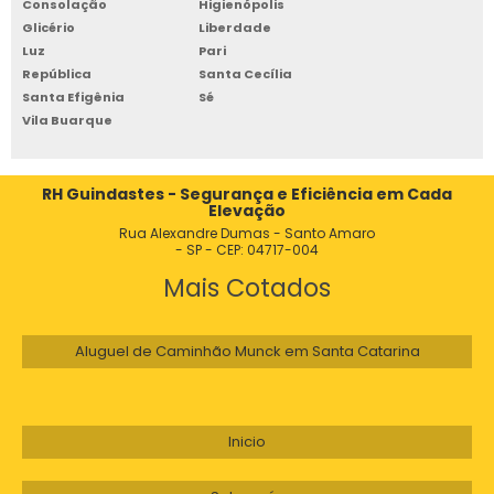
Consolação
Higienópolis
Glicério
Liberdade
GRUA GUINDASTE PREÇO
Luz
Pari
GRUA HIDRAULICA
República
Santa Cecília
Santa Efigênia
Sé
GRUA INDUSTRIAL
Vila Buarque
GRUA LANÇA MOVEL
GRUA LOCAÇÃO
RH Guindastes - Segurança e Eficiência em Cada
Elevação
GRUA LUFFING COM CABINE INOVADORA
Rua Alexandre Dumas - Santo Amaro
- SP - CEP: 04717-004
GRUA LUFFING PARA MOVIMENTAÇÃO
Mais Cotados
GRUA MAQUINA
GRUA OBRA CIVIL
Aluguel de Caminhão Munck em Santa Catarina
GRUA OBRAS
GRUA PARA CANTEIRO DE OBRAS
GRUA PARA CONSTRUÇÃO
Inicio
GRUA PARA CONSTRUÇÃO CIVIL