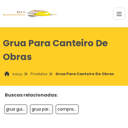
Grua Para Canteiro De
Obras
Produtos
Grua Para Canteiro De Obras
Início
Buscas relacionadas:
grua guincho importadora
grua para obras com içamento rápido
compra de grua luffing