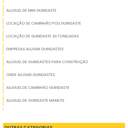
mudanças industriais.
Orçamentos claros,
ALUGUEL DE MINI GUINDASTE
atendimento humanizado e
acompanhamento em
LOCAÇÃO DE CAMINHÃO POLI GUINDASTE
todas as etapas. ✅ 6. Preço
justo com qualidade
LOCAÇÃO DE GUINDASTE 30 TONELADAS
garantida Excelente custo-
benefício: oferecemos alta
EMPRESAS ALUGAR GUINDASTES
qualidade com preços
competitivos. Sem
ALUGUEL DE GUINDASTES PARA CONSTRUÇÃO
surpresas: transparência
total no contrato e nos
ONDE ALUGAR GUINDASTES
valores.
ALUGUEL DE CAMINHÃO GUINDASTE
ALUGUEL DE GUINDASTE MAMUTE
LOCAÇÃO DE GUINDASTE GUARULHOS
LOCAÇÃO DE GUINDASTE 220 TONELADAS
OUTRAS CATEGORIAS