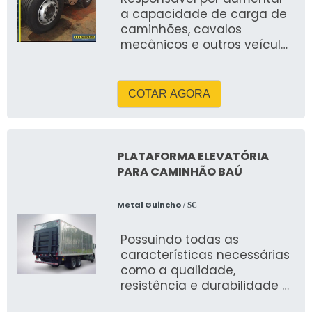
a capacidade de carga de
caminhões, cavalos
mecânicos e outros veículos
de grande porte, o quarto
eixo direcional caminhã
COTAR AGORA
PLATAFORMA ELEVATÓRIA
PARA CAMINHÃO BAÚ
Metal Guincho
/ SC
Possuindo todas as
características necessárias
como a qualidade,
resistência e durabilidade a
plataforma elevatória para