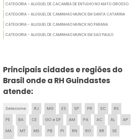
CATEGORIA - ALUGUEL DE CACAMBA DE ENTULHO NO MATO GROSSO
PREÇO DE LOCAÇÃO DE GUINDASTES
CATEGORIA - ALUGUEL DE CAMINHAO MUNCK EM SANTA CATARINA
CATEGORIA - ALUGUEL DE CAMINHAO MUNCK NO PARANA
LOCAÇÃO DE GUINDASTE 100 TONELADAS
CATEGORIA - ALUGUEL DE CAMINHAO MUNCK EM SAO PAULO
ALUGUEL DE GUINDASTE MUNCK
ALUGAR GUINDASTE INDUSTRIAL
Principais cidades e regiões do
LOCAÇÃO DE CAMINHÃO POLI GUINDASTE TRIPLO
Brasil onde a RH Guindastes
LOCAÇÃO DE GUINDASTE AUTOPROPELIDO
atende:
ALUGAR GUINDASTE AUTOPROPELIDO
Selecione
RJ
MG
ES
SP
PR
SC
RS
LOCAÇÃO DE GUINDASTE COM OPERADOR
PE
BA
CE
GO e DF
AM
PA
AC
AL
AP
LOCAÇÃO DE GUINDASTE 70 TONELADAS
MA
MT
MS
PB
PI
RN
RO
RR
SE
LOCAÇÃO DE GUINDASTE SP