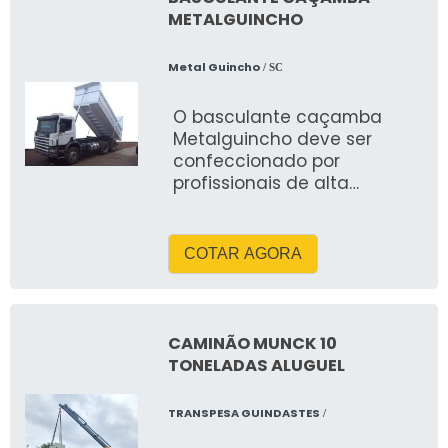
METALGUINCHO
Metal Guincho
/ SC
O basculante caçamba
Metalguincho deve ser
confeccionado por
profissionais de alta
capacidade, eliminando
assim, toda e qualquer
possibilidade de falha em
COTAR AGORA
sua performance, s
CAMINÃO MUNCK 10
TONELADAS ALUGUEL
TRANSPESA GUINDASTES
/