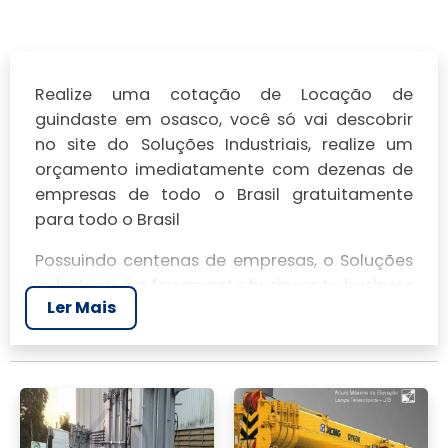
Realize uma cotação de Locação de
guindaste em osasco, você só vai descobrir
no site do Soluções Industriais, realize um
orçamento imediatamente com dezenas de
empresas de todo o Brasil gratuitamente
para todo o Brasil
Possuindo centenas de empresas, o Soluções
Industriais é a ferramenta business to business
Ler Mais
mais completo da área industrial. Para
realizar um orçamento de Locação de
guindaste em osasco, clique em um ou mais
dos anuciantes a seguir: