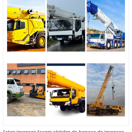
⭐ Nossos diferenciais: ✅ 1.
Frota moderna e bem
equipada Caminhões Munck
revisados regularmente,
com guindastes de diversas
capacidades (de 6T a 18T).
Equipamentos certificados e
em conformidade com as
normas técnicas (INMETRO,
NR-11, NR-12). ✅ 2. Equipe
técnica qualificada
Operadores treinados e
habilitados, com experiência
em içamento e transporte
de cargas especiais.
Atendimento especializado
e suporte técnico desde o
planejamento até a
execução do serviço. ✅ 3.
Compromisso com a
segurança Seguimos