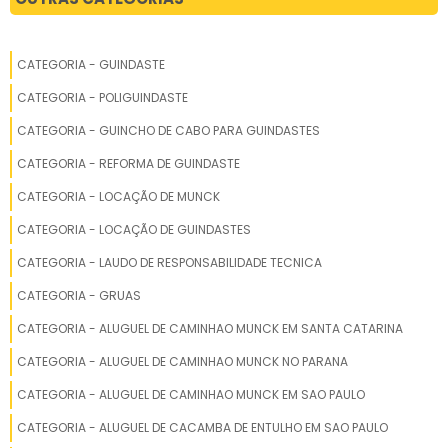
LOCAÇÃO DE GUINDASTE GROVE
CATEGORIA - GUINDASTE
LOCAÇÃO DE GUINDASTES E MUNCKS
CATEGORIA - POLIGUINDASTE
LOCAÇÃO DE GUINDASTE 500 TONELADAS
CATEGORIA - GUINCHO DE CABO PARA GUINDASTES
CATEGORIA - REFORMA DE GUINDASTE
LOCAÇÃO DE GUINDASTE 200 TONELADAS
CATEGORIA - LOCAÇÃO DE MUNCK
ALUGUEL DE GUINDASTE SP
CATEGORIA - LOCAÇÃO DE GUINDASTES
LOCAÇÃO DE GUINDASTE EM SÃO PAULO
CATEGORIA - LAUDO DE RESPONSABILIDADE TECNICA
CATEGORIA - GRUAS
LOCAÇÃO GUINDASTE
CATEGORIA - ALUGUEL DE CAMINHAO MUNCK EM SANTA CATARINA
ALUGAR GUINDASTE GIGANTE
CATEGORIA - ALUGUEL DE CAMINHAO MUNCK NO PARANA
CATEGORIA - ALUGUEL DE CAMINHAO MUNCK EM SAO PAULO
ALUGUEL DE GUINDASTE CAMINHÃO MUNCK
CATEGORIA - ALUGUEL DE CACAMBA DE ENTULHO EM SAO PAULO
ALUGAR CAMINHÃO PLATAFORMA GUINCHO