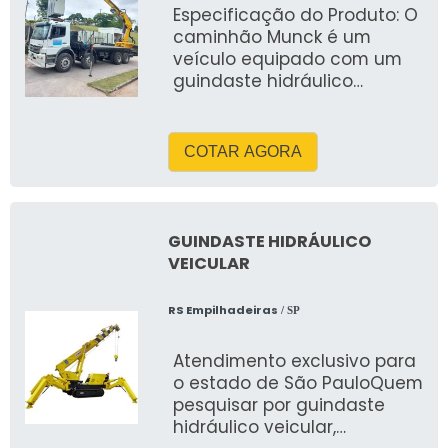
Especificação do Produto: O
caminhão Munck é um
veículo equipado com um
guindaste hidráulico
articulado, utilizado para o
içamento, movimentação e
transporte de cargas
COTAR AGORA
pesadas. As especificações
técnicas podem variar
conforme o modelo do
equipamento e a
GUINDASTE HIDRÁULICO
capacidade de carga, mas
VEICULAR
abaixo estão as
informações mais comuns e
RS Empilhadeiras
/ SP
relevantes: 🔧
Especificações Técnicas
Atendimento exclusivo para
Gerais: 🚛 1. Capacidade de
o estado de São PauloQuem
carga do guindaste
pesquisar por guindaste
(Munck): Possuímos
hidráulico veicular,
variedade de 5Toneladas a