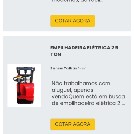
operação que oferecem
uma boa durabilidade, pois
s&atild
COTAR AGORA
EMPILHADEIRA ELÉTRICA 2 5
TON
Sansei Talhas
/ - SP
Não trabalhamos com
aluguel, apenas
vendaQuem está em busca
de empilhadeira elétrica 2 5
ton, achará a empresa ideal
para seu negócio
COTAR AGORA