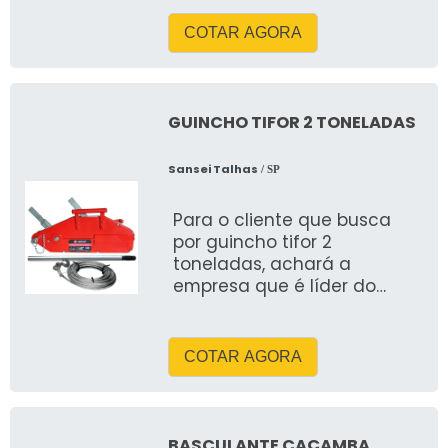
caminhão baú &eacu
COTAR AGORA
GUINCHO TIFOR 2 TONELADAS
Sansei Talhas
/ SP
Para o cliente que busca
por guincho tifor 2
toneladas, achará a
empresa que é líder do
mercado realizando uma
minuciosa pesquisa
COTAR AGORA
BASCULANTE CAÇAMBA