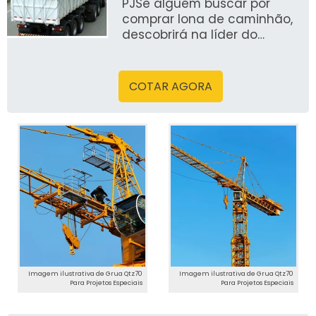
PJSe alguém buscar por
comprar lona de caminhão,
descobrirá na líder do
segmento, Dinamic
Soluções
COTAR AGORA
Imagem ilustrativa de Grua Qtz70
Imagem ilustrativa de Grua Qtz70
Para Projetos Especiais
Para Projetos Especiais