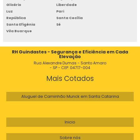
Glicério
Liberdade
GRUA GUINDASTE PREÇO
Luz
Pari
GRUA HIDRAULICA
República
Santa Cecília
Santa Efigênia
Sé
GRUA INDUSTRIAL
Vila Buarque
GRUA LANÇA MOVEL
GRUA LOCAÇÃO
RH Guindastes - Segurança e Eficiência em Cada
Elevação
GRUA LUFFING COM CABINE INOVADORA
Rua Alexandre Dumas - Santo Amaro
- SP - CEP: 04717-004
GRUA LUFFING PARA MOVIMENTAÇÃO
Mais Cotados
GRUA MAQUINA
GRUA OBRA CIVIL
Aluguel de Caminhão Munck em Santa Catarina
GRUA OBRAS
GRUA PARA CANTEIRO DE OBRAS
GRUA PARA CONSTRUÇÃO
Inicio
GRUA PARA CONSTRUÇÃO CIVIL
Sobre nós