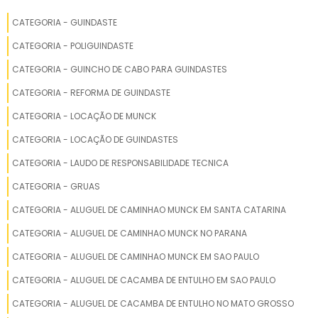
GRUA CONSTRUÇÃO CIVIL
CATEGORIA - GUINDASTE
GRUA CONSTRUÇÃO CIVIL VENDA
CATEGORIA - POLIGUINDASTE
GRUA DE CANTEIRO
CATEGORIA - GUINCHO DE CABO PARA GUINDASTES
GRUA DE CANTEIRO COM ALTA PERFORMANCE
CATEGORIA - REFORMA DE GUINDASTE
GRUA DE CONSTRUÇÃO
CATEGORIA - LOCAÇÃO DE MUNCK
GRUA DE CONSTRUÇÃO CIVIL
CATEGORIA - LOCAÇÃO DE GUINDASTES
GRUA DE GRANDE CAPACIDADE PARA ALUGUEL
CATEGORIA - LAUDO DE RESPONSABILIDADE TECNICA
GRUA DE IÇAMENTO RÁPIDO
CATEGORIA - GRUAS
GRUA DE OBRA
CATEGORIA - ALUGUEL DE CAMINHAO MUNCK EM SANTA CATARINA
GRUA DE PREDIO
CATEGORIA - ALUGUEL DE CAMINHAO MUNCK NO PARANA
GRUA ELETRICA
CATEGORIA - ALUGUEL DE CAMINHAO MUNCK EM SAO PAULO
GRUA FIXA PARA INDÚSTRIAS PESADAS
CATEGORIA - ALUGUEL DE CACAMBA DE ENTULHO EM SAO PAULO
GRUA FIXA PARA MOVIMENTAÇÃO DE CARGA
CATEGORIA - ALUGUEL DE CACAMBA DE ENTULHO NO MATO GROSSO