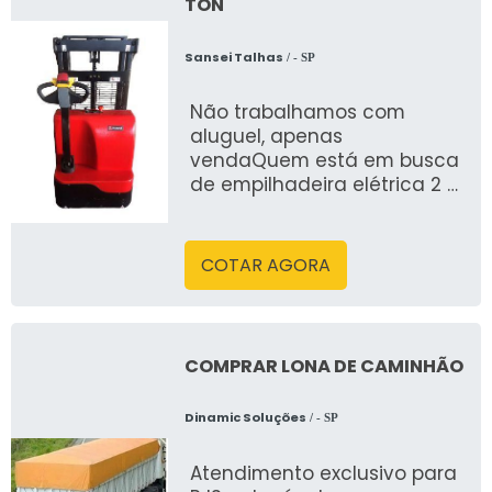
TON
Sansei Talhas
/ - SP
Não trabalhamos com
aluguel, apenas
vendaQuem está em busca
de empilhadeira elétrica 2 5
ton, achará a empresa ideal
para seu negócio
COTAR AGORA
COMPRAR LONA DE CAMINHÃO
Dinamic Soluções
/ - SP
Atendimento exclusivo para