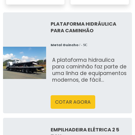
PLATAFORMA HIDRÁULICA
PARA CAMINHÃO
Metal Guincho
/ - SC
A plataforma hidraulica
para caminhão faz parte de
uma linha de equipamentos
modernos, de fácil
operação que oferecem
uma boa durabilidade, pois
s&atild
COTAR AGORA
EMPILHADEIRA ELÉTRICA 2 5