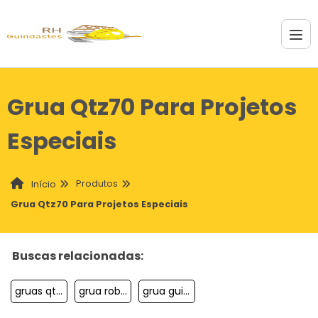
Grua Qtz70 Para Projetos
Especiais
Produtos
Início
Grua Qtz70 Para Projetos Especiais
Buscas relacionadas:
gruas qtz para indústrias e obras
grua robusta para indústrias
grua guincho para construção civil