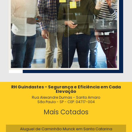
RH Guindastes - Segurança e Eficiência em Cada
Elevação
Rua Alexandre Dumas - Santo Amaro
São Paulo - SP - CEP: 04717-004
Mais Cotados
Aluguel de Caminhão Munck em Santa Catarina