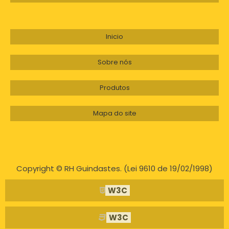
Inicio
Sobre nós
Produtos
Mapa do site
Copyright © RH Guindastes. (Lei 9610 de 19/02/1998)
W3C
W3C