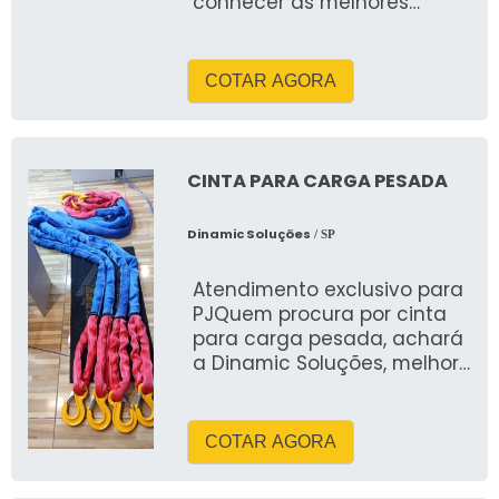
conhecer as melhores
formas de funcionamento
do eixo direcional para
caminhões &eacut
COTAR AGORA
CINTA PARA CARGA PESADA
Dinamic Soluções
/ SP
Atendimento exclusivo para
PJQuem procura por cinta
para carga pesada, achará
a Dinamic Soluções, melhor
empresa do segmento
COTAR AGORA