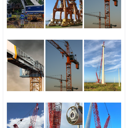
da cabine do
caminhão;Canhão de
combate a Incêndio com
bico regulável;Instalação
elétrica interna e externa,
conforme normas
CONTRAN;Emissão do
Certificado do INMETRO para
emplacamento somente
para veículos novos.