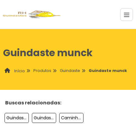
Guindaste munck
Produtos
Guindaste
Guindaste munck
Início
Buscas relacionadas:
Guindaste Hidráulico Veicular Mks Force 2000 Marksell
Guindaste Bantam
Caminhão Guindaste Usado