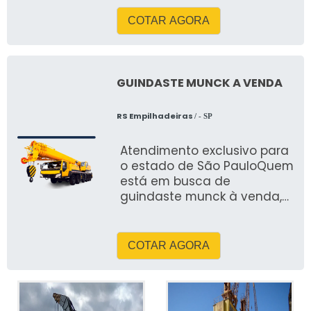
segmento, RS Empilhadeiras
COTAR AGORA
GUINDASTE MUNCK A VENDA
RS Empilhadeiras
/ - SP
Atendimento exclusivo para
o estado de São PauloQuem
está em busca de
guindaste munck à venda,
encontrará a RS
Empilhadeiras, melhor
empresa
COTAR AGORA