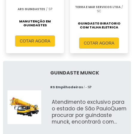
TERRA E MAR SERVICOS LTDA
/
ARS GUINDASTES
/ SP
SC
MANUTENÇÃO EM
GUINDASTE GIRATORIO
GUINDASTES
COM TALHA ELETRICA
COTAR AGORA
COTAR AGORA
GUINDASTE MUNCK
RS Empilhadeiras
/ - SP
Atendimento exclusivo para
o estado de São PauloQuem
procurar por guindaste
munck, encontrará com
certeza na líder do