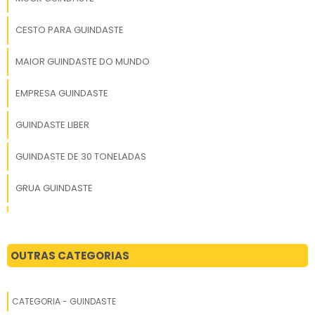
CESTO PARA GUINDASTE
MAIOR GUINDASTE DO MUNDO
EMPRESA GUINDASTE
GUINDASTE LIBER
GUINDASTE DE 30 TONELADAS
GRUA GUINDASTE
PREÇO DE UM GUINDASTE
GUINDASTE VENDA
OUTRAS CATEGORIAS
GUINDASTE DE PÓRTICO
CATEGORIA - GUINDASTE
GUINDASTE USADO