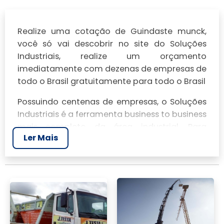
Realize uma cotação de Guindaste munck,
você só vai descobrir no site do Soluções
Industriais, realize um orçamento
imediatamente com dezenas de empresas de
todo o Brasil gratuitamente para todo o Brasil
Possuindo centenas de empresas, o Soluções
Industriais é a ferramenta business to business
mais completo da área industrial. Para
Ler Mais
realizar um orçamento de Guindaste munck,
clique em um ou mais dos anuciantes a
seguir: