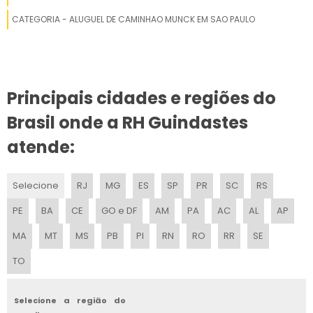
GUINDASTE GIRATÓRIO
CATEGORIA - ALUGUEL DE CAMINHAO MUNCK EM SAO PAULO
QUANTO CUSTA UM GUINDASTE
GUINDASTES À VENDA
Principais cidades e regiões do
GUINDASTE PALFINGER
Brasil onde a RH Guindastes
TIPOS DE GUINDASTE
atende:
GUINDASTE AUTOPROPELIDO
Selecione
RJ
MG
ES
SP
PR
SC
RS
ANEMÔMETRO PARA GUINDASTE
PE
BA
CE
GO e DF
AM
PA
AC
AL
AP
MOITÃO GUINDASTE
MA
MT
MS
PB
PI
RN
RO
RR
SE
GUINDASTE SANY A VENDA
TO
LANÇA GUINDASTE
Selecione a região do