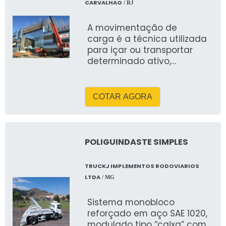
CARVALHAO
/ RJ
53 metros e horizontal de
até 40 metros. Pode ser
A movimentação de
hidráulico, elétrico ou a
carga é a técnica utilizada
diesel, com controle em
para içar ou transportar
cabine e estabilizadores.
determinado ativo,
Atende normas NR-11 e NR-
geralmente com o auxílio de
12. Oferece segurança,
máquinas
precisão e ganho de
produtividade. Nossa
COTAR AGORA
empresa fornece
equipamentos revisados,
equipe qualificada e
soluções sob medida, com
POLIGUINDASTE SIMPLES
foco em agilidade,
segurança e custo-
TRUCKJ IMPLEMENTOS RODOVIARIOS
benefício.
LTDA
/ MG
Sistema monobloco
reforçado em aço SAE 1020,
modulado tipo “caixa” com