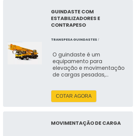
GUINDASTE COM
ESTABILIZADORES E
CONTRAPESO
TRANSPESA GUINDASTES
/
O guindaste é um
equipamento para
elevação e movimentação
de cargas pesadas,
utilizado em obras,
indústrias e montagens.
Suas funções incluem
COTAR AGORA
içamento, posicionamento
de estruturas,
carregamento e acesso a
locais elevados. Suporta
MOVIMENTAÇÃO DE CARGA
cargas de 2 a 25 toneladas,
com alcance vertical de até