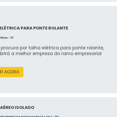
bilizadores. Atende normas NR-11 e NR-12. Oferece
ança, precisão e ganho de produtividade. Nossa
sa fornece equipamentos revisados, equipe
ficada e soluções sob medida, com foco em
ade, segurança e custo-benefício.
ELÉTRICA PARA PONTE ROLANTE
alhas
/ SP
rocura por talha elétrica para ponte rolante,
brirá a melhor empresa do ramo empresarial
R AGORA
 AÉREO ISOLADO
MPLEMENTOS RODOVIARIOS LTDA
/ MG