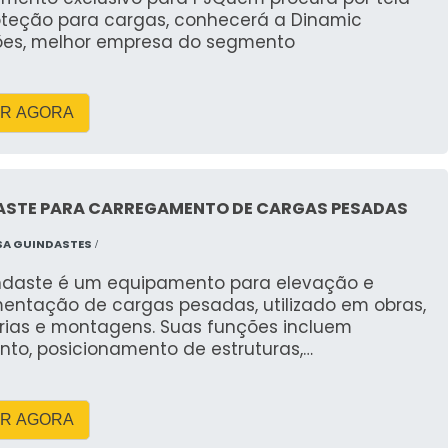
oteção para cargas, conhecerá a Dinamic
ões, melhor empresa do segmento
R AGORA
ASTE PARA CARREGAMENTO DE CARGAS PESADAS
SA GUINDASTES
/
ndaste é um equipamento para elevação e
entação de cargas pesadas, utilizado em obras,
trias e montagens. Suas funções incluem
nto, posicionamento de estruturas,
gamento e acesso a locais elevados. Suporta
 de 2 a 25 toneladas, com alcance vertical de
 metros e horizontal de até 40 metros. Pode ser
R AGORA
lico, elétrico ou a diesel, com controle em cabine