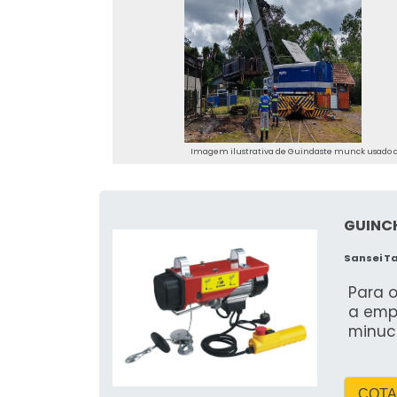
Imagem ilustrativa de Guindaste munck usado 
GUINC
Sansei T
Para o
a emp
minuc
COTA