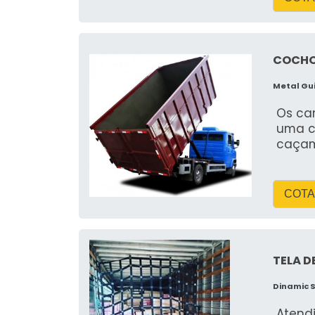
COCHO
Metal Gu
Os cam
uma c
caçam
COTA
TELA 
Dinamic 
Atend