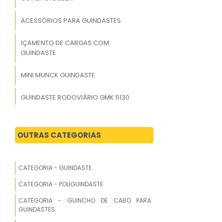
ACESSÓRIOS PARA GUINDASTES
IÇAMENTO DE CARGAS COM
GUINDASTE
MINI MUNCK GUINDASTE
GUINDASTE RODOVIÁRIO GMK 5130
MOITÃO GUINDASTE
OUTRAS CATEGORIAS
MUCK GUINDASTE
GUINDASTE MÓVEL
CATEGORIA - GUINDASTE
CATEGORIA - POLIGUINDASTE
GUINDASTE RODOVIÁRIO GMK 5220
PARA LOCAÇÃO
CATEGORIA - GUINCHO DE CABO PARA
GUINDASTES
GUINDASTE SOBRE RODAS