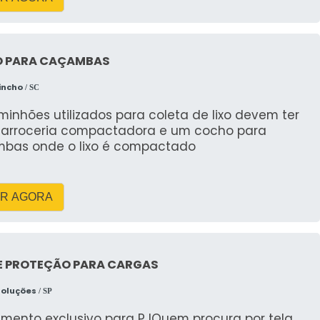
 PARA CAÇAMBAS
incho
/ SC
inhões utilizados para coleta de lixo devem ter
arroceria compactadora e um cocho para
bas onde o lixo é compactado
R AGORA
DE PROTEÇÃO PARA CARGAS
Soluções
/ SP
imento exclusivo para PJQuem procura por tela