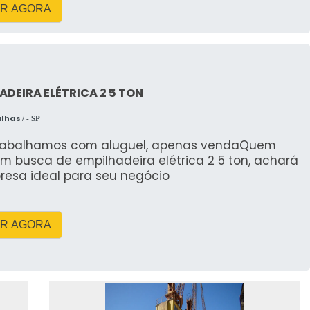
R AGORA
ADEIRA ELÉTRICA 2 5 TON
alhas
/ - SP
rabalhamos com aluguel, apenas vendaQuem
m busca de empilhadeira elétrica 2 5 ton, achará
resa ideal para seu negócio
R AGORA