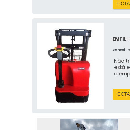
COTA
EMPILH
Sansei T
Não t
está e
a emp
COTA