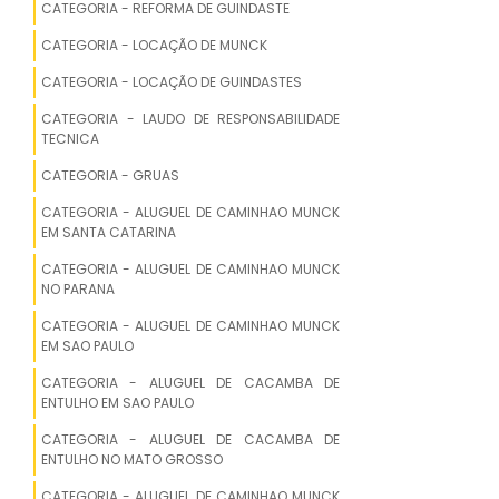
CATEGORIA - REFORMA DE GUINDASTE
GUINDASTE HIDRÁULICO SOBRE
CATEGORIA - LOCAÇÃO DE MUNCK
PEDESTAL PARA APLICAÇÃO MARÍTIMA
CATEGORIA - LOCAÇÃO DE GUINDASTES
PLATAFORMA
CATEGORIA - LAUDO DE RESPONSABILIDADE
LANÇA GUINDASTE
TECNICA
CATEGORIA - GRUAS
GUINDASTE RODOVIÁRIO GMK 5130
PARA LOCAÇÃO
CATEGORIA - ALUGUEL DE CAMINHAO MUNCK
EM SANTA CATARINA
LANÇA GUINDASTE PARA EMPILHADEIRA
CATEGORIA - ALUGUEL DE CAMINHAO MUNCK
NO PARANA
GUINDASTE BRASIL
CATEGORIA - ALUGUEL DE CAMINHAO MUNCK
EM SAO PAULO
GUINDASTE MADAL
CATEGORIA - ALUGUEL DE CACAMBA DE
ENTULHO EM SAO PAULO
PREÇO GUINDASTE 100 TONELADAS
CATEGORIA - ALUGUEL DE CACAMBA DE
ENTULHO NO MATO GROSSO
PREÇO GUINDASTE 30 TONELADAS
CATEGORIA - ALUGUEL DE CAMINHAO MUNCK