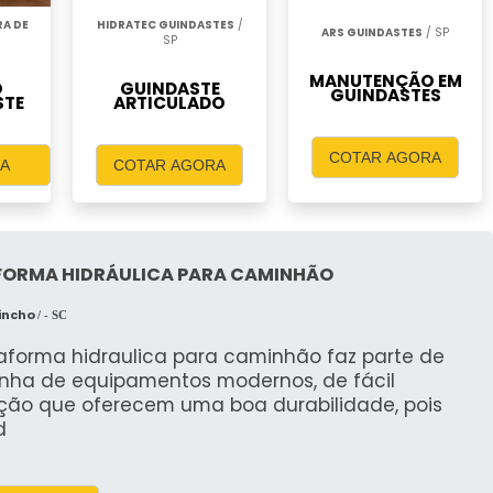
RA DE
HIDRATEC GUINDASTES
/
ARS GUINDASTES
/ SP
SP
MANUTENÇÃO EM
O
GUINDASTE
GUINDASTES
STE
ARTICULADO
COTAR AGORA
A
COTAR AGORA
FORMA HIDRÁULICA PARA CAMINHÃO
incho
/ - SC
taforma hidraulica para caminhão faz parte de
inha de equipamentos modernos, de fácil
ção que oferecem uma boa durabilidade, pois
d