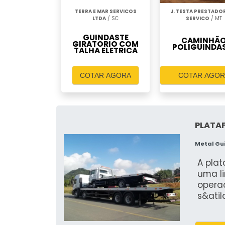
TERRA E MAR SERVICOS
J. TESTA PRESTADO
LTDA
/ SC
SERVICO
/ MT
GUINDASTE
CAMINHÃ
GIRATORIO COM
POLIGUINDA
TALHA ELETRICA
COTAR AGORA
COTAR AGOR
PLATA
Metal Gu
A pla
uma l
opera
s&atil