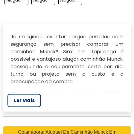
Já imaginou levantar cargas pesadas com
segurança sem precisar comprar um
caminhão Munck? Sim: em Itapiranga é
possível e vantajoso alugar caminhão Munck,
conseguindo o equipamento certo por dia,
turno ou projeto sem o custo e a
preocupação da compra.
Saber onde buscar fornecedores confiáveis,
Ler Mais
comparar preços, checar manutenção, exigir
operador qualificado e entender seguros e
documentação faz toda a diferença — e é
exatamente isso que você vai descobrir aqui:
como escolher a melhor locadora em
Cotar agora: Aluguel De Caminhão Munck Em