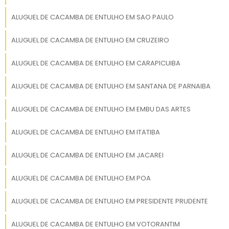
correta, respeitando todas as normas
ambientais. Isso inclui a separação e o
ALUGUEL DE CACAMBA DE ENTULHO EM SAO PAULO
encaminhamento de materiais recicláveis
ALUGUEL DE CACAMBA DE ENTULHO EM CRUZEIRO
para centros de reciclagem e o descarte
seguro de resíduos não recicláveis. A
ALUGUEL DE CACAMBA DE ENTULHO EM CARAPICUIBA
destinação correta é fundamental para
reduzir o impacto ambiental e promover a
ALUGUEL DE CACAMBA DE ENTULHO EM SANTANA DE PARNAIBA
sustentabilidade.
ALUGUEL DE CACAMBA DE ENTULHO EM EMBU DAS ARTES
Impacto Positivo nos Bairros
ALUGUEL DE CACAMBA DE ENTULHO EM ITATIBA
O uso adequado de caçambas de entulho
tem um impacto positivo significativo nos
ALUGUEL DE CACAMBA DE ENTULHO EM JACAREI
bairros de Taubaté. Além de manter as ruas e
áreas públicas limpas, o serviço contribui para
ALUGUEL DE CACAMBA DE ENTULHO EM POA
a segurança e o bem-estar dos moradores. A
ALUGUEL DE CACAMBA DE ENTULHO EM PRESIDENTE PRUDENTE
presença de caçambas ajuda a prevenir o
acúmulo de lixo em locais inadequados,
ALUGUEL DE CACAMBA DE ENTULHO EM VOTORANTIM