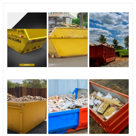
Quanto Custa em Média Alugar
uma Caçamba de Entulho?
O custo médio para alugar uma caçamba de
entulho em Taubaté geralmente está entre
R$500 e R$800 por semana, dependendo do
tamanho e da duração da locação. Esses
valores incluem a entrega, a retirada e o
descarte adequado dos resíduos. Empresas
como a RH Guindastes oferecem orçamentos
transparentes e detalhados, permitindo que
os clientes planejem suas despesas de forma
eficaz.
Qual o Prazo de Uso da Caçamba?
Normalmente, as caçambas podem ser
alugadas por um período de 3 a 7 dias, mas