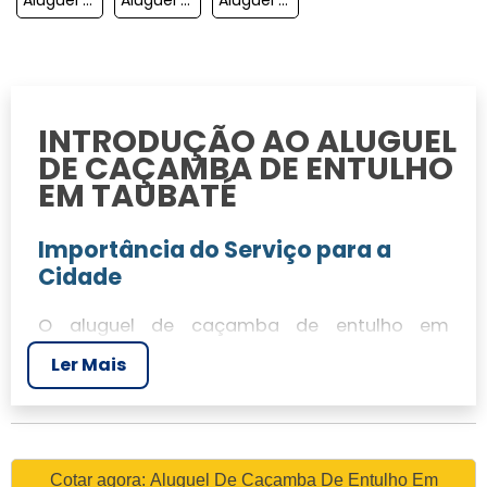
INTRODUÇÃO AO ALUGUEL
DE CAÇAMBA DE ENTULHO
EM TAUBATÉ
Importância do Serviço para a
Cidade
O aluguel de caçamba de entulho em
Taubaté é essencial para a gestão eficiente
Ler Mais
de resíduos urbanos. A cidade, que vem
crescendo rapidamente, precisa de soluções
práticas e sustentáveis para lidar com o
descarte adequado de materiais de
Cotar agora: Aluguel De Caçamba De Entulho Em