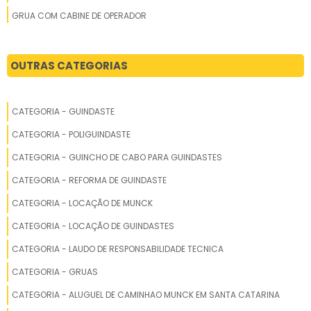
GRUA COM CABINE DE OPERADOR
GRUA COM TORRE FIXA
GRUA COM TORRE MÓVEL
OUTRAS CATEGORIAS
GRUA CONSTRUÇÃO
GRUA CONSTRUÇÃO CIVIL
CATEGORIA - GUINDASTE
GRUA CONSTRUÇÃO CIVIL VENDA
CATEGORIA - POLIGUINDASTE
GRUA DE CANTEIRO
CATEGORIA - GUINCHO DE CABO PARA GUINDASTES
GRUA DE CANTEIRO COM ALTA PERFORMANCE
CATEGORIA - REFORMA DE GUINDASTE
GRUA DE CONSTRUÇÃO
CATEGORIA - LOCAÇÃO DE MUNCK
GRUA DE CONSTRUÇÃO CIVIL
CATEGORIA - LOCAÇÃO DE GUINDASTES
GRUA DE GRANDE CAPACIDADE PARA ALUGUEL
CATEGORIA - LAUDO DE RESPONSABILIDADE TECNICA
GRUA DE IÇAMENTO RÁPIDO
CATEGORIA - GRUAS
GRUA DE OBRA
CATEGORIA - ALUGUEL DE CAMINHAO MUNCK EM SANTA CATARINA