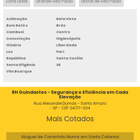
Zona Leste
Grande São Paulo
Litoral de São Paulo
GRUA GUINCHO PARA INDÚSTRIAS E CONSTRUÇÕES
GRUA GUINCHO PARA OBRAS EM GRANDE ESCALA
Aclimação
Bela Vista
Bom Retiro
Brás
GRUA GUINCHO PARA TRANSPORTE VERTICAL
Cambuci
Centro
GRUA GUINDASTE
Consolação
Higienópolis
Glicério
Liberdade
GRUA GUINDASTE PREÇO
Luz
Pari
GRUA HIDRAULICA
República
Santa Cecília
Santa Efigênia
Sé
GRUA INDUSTRIAL
Vila Buarque
GRUA LANÇA MOVEL
GRUA LOCAÇÃO
RH Guindastes - Segurança e Eficiência em Cada
Elevação
GRUA LUFFING COM CABINE INOVADORA
Rua Alexandre Dumas - Santo Amaro
- SP - CEP: 04717-004
GRUA LUFFING PARA MOVIMENTAÇÃO
Mais Cotados
GRUA MAQUINA
GRUA OBRA CIVIL
Aluguel de Caminhão Munck em Santa Catarina
GRUA OBRAS