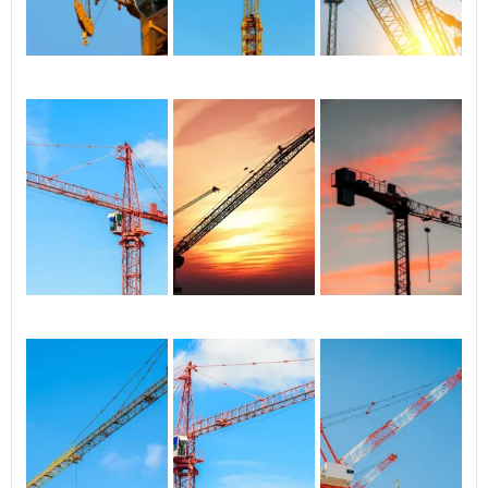
crista e tirante, torre pinada,
opÃ§Ã£o de chumbadores,
cabine de operador e
pistÃ£o de ascensÃ£o.
DisponÃ­veis nos modelos:
QTZ25, QTZ30, QTZ40, QTZ50,
Gruas Luffing e Gruas Fixas.