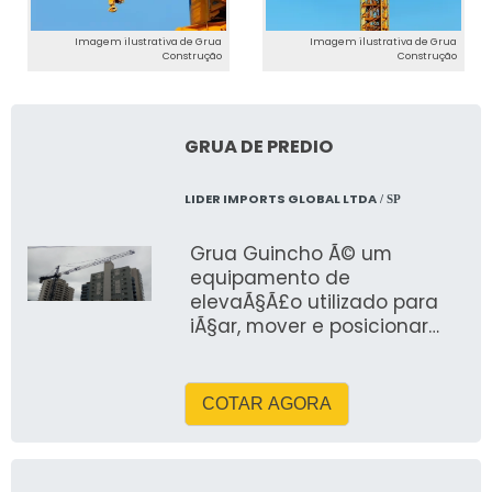
Imagem ilustrativa de Grua
Imagem ilustrativa de Grua
Construção
Construção
GRUA DE PREDIO
LIDER IMPORTS GLOBAL LTDA
/ SP
Grua Guincho Ã© um
equipamento de
elevaÃ§Ã£o utilizado para
iÃ§ar, mover e posicionar
cargas pesadas em
ambientes industriais, obras
ou locais de manutenÃ§Ã£o.
COTAR AGORA
Combina as
funcionalidades de uma
grua (estrutura fixa ou