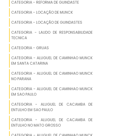
CATEGORIA - REFORMA DE GUINDASTE
GUINDASTE DE ESTEIRA
CATEGORIA - LOCAÇÃO DE MUNCK
CATEGORIA - LOCAÇÃO DE GUINDASTES
MUNCK GUINDASTE
CATEGORIA - LAUDO DE RESPONSABILIDADE
TECNICA
GUINDASTE RODOVIÁRIO GROVE 100
TONS
CATEGORIA - GRUAS
CATEGORIA - ALUGUEL DE CAMINHAO MUNCK
GUINDASTES VEICULARES MKS BABY
EM SANTA CATARINA
1000 MARKSELL
CATEGORIA - ALUGUEL DE CAMINHAO MUNCK
TABELA DE GUINDASTE 100 TON
NO PARANA
CATEGORIA - ALUGUEL DE CAMINHAO MUNCK
CAMINHÃO GUINDASTE VENDA
EM SAO PAULO
CATEGORIA - ALUGUEL DE CACAMBA DE
GUINDASTE 30 TONELADAS
ENTULHO EM SAO PAULO
GUINDASTE MUNCK USADO A VENDA
CATEGORIA - ALUGUEL DE CACAMBA DE
ENTULHO NO MATO GROSSO
GUINDASTE 100 TONELADAS
CATEGORIA - ALUGUEL DE CAMINHAO MUNCK