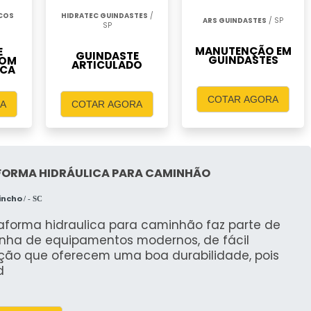
ICOS
HIDRATEC GUINDASTES
/
ARS GUINDASTES
/ SP
SP
MANUTENÇÃO EM
E
GUINDASTE
GUINDASTES
COM
ARTICULADO
ICA
COTAR AGORA
A
COTAR AGORA
FORMA HIDRÁULICA PARA CAMINHÃO
incho
/ - SC
taforma hidraulica para caminhão faz parte de
inha de equipamentos modernos, de fácil
ção que oferecem uma boa durabilidade, pois
d