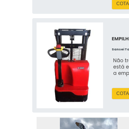
COTA
EMPILH
Sansei T
Não t
está e
a emp
COTA