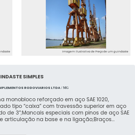
indaste
Imagem ilustrativa de Preço de um guindaste
INDASTE SIMPLES
MPLEMENTOS RODOVIARIOS LTDA
/ MG
ma monobloco reforçado em aço SAE 1020,
ado tipo “caixa” com travessão superior em aço
do de 3”;Mancais especiais com pinos de aço SAE
e articulação na base e na ligação;Braços
lados Hidraulico ou Mesa rolamentada, para a 2º
ba;Para-lamas com lameiros de