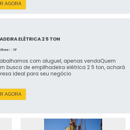
R AGORA
ADEIRA ELÉTRICA 2 5 TON
alhas
/ - SP
rabalhamos com aluguel, apenas vendaQuem
m busca de empilhadeira elétrica 2 5 ton, achará
resa ideal para seu negócio
R AGORA