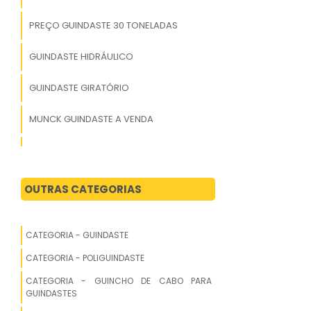
PREÇO GUINDASTE 30 TONELADAS
GUINDASTE HIDRÁULICO
GUINDASTE GIRATÓRIO
MUNCK GUINDASTE A VENDA
GUINDASTE TEREX
GUINDASTE FLORESTAL
OUTRAS CATEGORIAS
MUNCK E GUINDASTE A VENDA
CATEGORIA - GUINDASTE
ALUGUEL GUINDASTE
CATEGORIA - POLIGUINDASTE
GUINDASTE TATUAPE
CATEGORIA - GUINCHO DE CABO PARA
GUINDASTES
GUINDASTE USADO