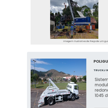
Imagem ilustrativa de Preço de um gu
POLIGU
TRUCKJ I
Siste
modul
redon
1045 d
articu
caçam