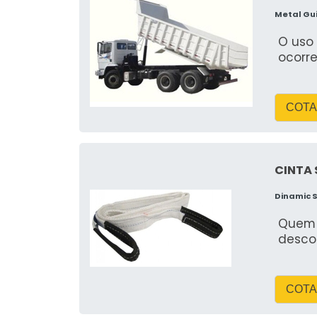
Metal Gu
O uso
ocorr
COTA
CINTA 
Dinamic 
Quem 
desco
COTA