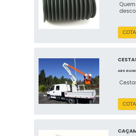
Quem 
desco
COTA
CESTAS
ARS GUI
Cestas
COTA
CAÇAM