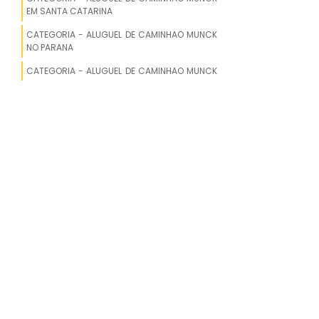
EM SANTA CATARINA
COMPRAR GUINDASTE
CATEGORIA - ALUGUEL DE CAMINHAO MUNCK
NO PARANA
GUINDASTE DE TORRE
CATEGORIA - ALUGUEL DE CAMINHAO MUNCK
EM SAO PAULO
GUINDASTE SANY A VENDA
CAMINHÃO COM GUINDASTE A VENDA
ACESSÓRIOS PARA GUINDASTES
GUINDASTE ALUGUEL
GUINDASTE RODOVIÁRIO 100 TONS
PARA ALUGAR
GUINDASTE CONSTRUÇÃO CIVIL
GUINDASTES À VENDA