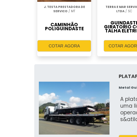
J. TESTA PRESTADORA DE
TERRA E MAR SERV
SERVICO
/ MT
LTDA
/ SC
GUINDAST
CAMINHÃO
GIRATORIO 
POLIGUINDASTE
TALHA ELETR
COTAR AGORA
COTAR AGOR
PLATA
Metal Gu
A pla
uma l
opera
s&atil