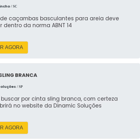
incho
/ SC
 de caçambas basculantes para areia deve
er dentro da norma ABNT 14
R AGORA
SLING BRANCA
Soluções
/ SP
buscar por cinta sling branca, com certeza
brirá no website da Dinamic Soluções
R AGORA