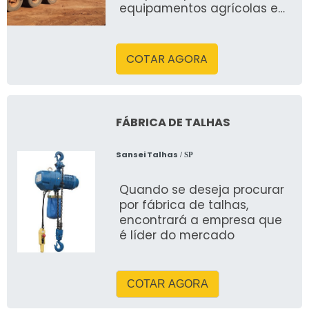
equipamentos agrícolas e
cargas de grandes
dimensões. Sua estrutura
baixa e reforçada facilita o
COTAR AGORA
carregamento e
descarregamento,
garantindo segurança e
eficiência. Oferece alta
FÁBRICA DE TALHAS
capacidade de carga e
estabilidade, sendo ideal
Sansei Talhas
/ SP
para operações que
demandam transporte de
Quando se deseja procurar
equipamentos volumosos.
por fábrica de talhas,
encontrará a empresa que
é líder do mercado
COTAR AGORA