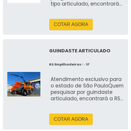
tipo articulado, encontrará
com certeza na líder do
segmento, RS Empilhadeiras
COTAR AGORA
GUINDASTE ARTICULADO
RS Empilhadeiras
/ - SP
Atendimento exclusivo para
o estado de São PauloQuem
pesquisar por guindaste
articulado, encontrará a RS
Empilhadeiras, melhor
empresa do segmento
COTAR AGORA