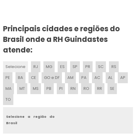
GUINDASTE ELÉTRICO
CAMINHÃO COM GUINDASTE A VENDA
Principais cidades e regiões do
MECÂNICO DE GUINDASTE
Brasil onde a RH Guindastes
GUINDAUTO E GUINDASTE
atende:
GUINDASTE RODOVIÁRIO 100 TONS PARA ALUGAR
Selecione
RJ
MG
ES
SP
PR
SC
RS
GRUA GUINDASTE
PE
BA
CE
GO e DF
AM
PA
AC
AL
AP
GUINDASTE RODOVIÁRIO GMK 5130 PARA LOCAÇÃO
MA
MT
MS
PB
PI
RN
RO
RR
SE
GUINDASTE LIEBHERR
TO
GUINDASTE RODOVIÁRIO GROVE 130 TONS
Selecione a região do
GUINDASTE PALFINGER
Brasil