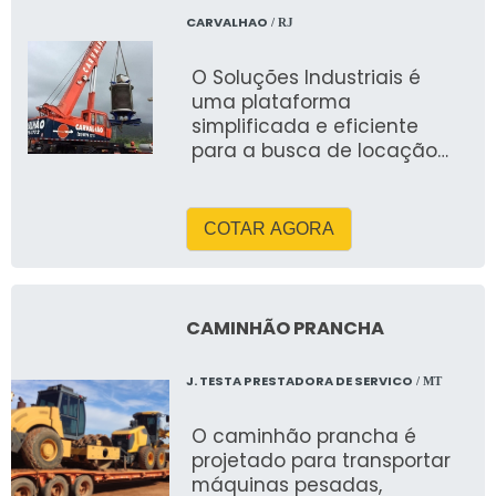
CARVALHAO
/ RJ
O Soluções Industriais é
uma plataforma
simplificada e eficiente
para a busca de locação
guindaste rj e outros itens
do segmento industrial
COTAR AGORA
CAMINHÃO PRANCHA
J. TESTA PRESTADORA DE SERVICO
/ MT
O caminhão prancha é
projetado para transportar
máquinas pesadas,