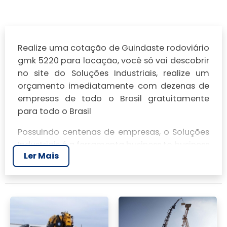
Realize uma cotação de Guindaste rodoviário
gmk 5220 para locação, você só vai descobrir
no site do Soluções Industriais, realize um
orçamento imediatamente com dezenas de
empresas de todo o Brasil gratuitamente
para todo o Brasil
Possuindo centenas de empresas, o Soluções
Industriais é a ferramenta business to business
Ler Mais
mais completo da área industrial. Para
realizar um orçamento de Guindaste
rodoviário gmk 5220 para locação, clique em
um ou mais dos anuciantes a seguir: