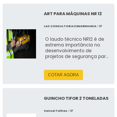
ART PARA MÁQUINAS NR 12
LAC CONSULTORIA E ENGENHARIA
/ SP
O laudo técnico NR12 é de
extrema importância no
desenvolvimento de
projetos de segurança para
máquinas industriais e
comerciais que
demonstram um grau de
COTAR AGORA
risco elevado para o
trabalhador que manuseia
a máquina. Podemos
agendar uma visita técnica
GUINCHO TIFOR 2 TONELADAS
para examinar e mensurar o
grau de segurança de cada
Sansei Talhas
/ SP
máquina, em seguida caso