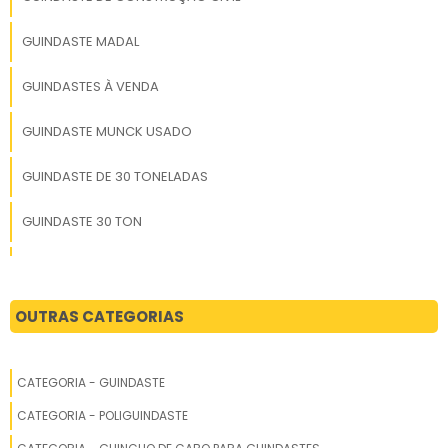
GUINDASTE MADAL
GUINDASTES À VENDA
GUINDASTE MUNCK USADO
GUINDASTE DE 30 TONELADAS
GUINDASTE 30 TON
MUCK GUINDASTE
GUINDASTE XCMG A VENDA
OUTRAS CATEGORIAS
GUINDASTE USADOS PARA VENDA
CATEGORIA - GUINDASTE
MOITÃO GUINDASTE
CATEGORIA - POLIGUINDASTE
GUINDASTE DE ESTEIRA