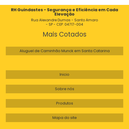
GUINDASTE FLORESTAL
RH Guindastes - Segurança e Eficiência em Cada
CAMINHÃO GUINDASTE BRINQUEDO
Elevação
Rua Alexandre Dumas - Santo Amaro
- SP - CEP: 04717-004
GUINDASTE LIEBHERR A VENDA
Mais Cotados
GUINDASTE VENDA
Aluguel de Caminhão Munck em Santa Catarina
CAMINHÃO GUINDASTE
CAMINHÃO MUNCK GUINDASTE
Inicio
VALOR DE UM GUINDASTE
Sobre nós
GUINDASTE LUNA A VENDA
Produtos
PREÇO DE GUINDASTE
GUINDASTE XCMG QY70K PARA LOCAÇÃO
Mapa do site