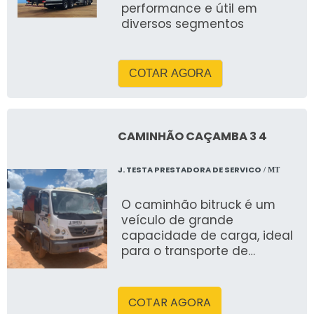
performance e útil em
diversos segmentos
COTAR AGORA
CAMINHÃO CAÇAMBA 3 4
J. TESTA PRESTADORA DE SERVICO
/ MT
O caminhão bitruck é um
veículo de grande
capacidade de carga, ideal
para o transporte de
materiais pesados e
volumosos, como areia,
cimento e agregados. Com
COTAR AGORA
sua configuração de eixos