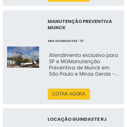
duplos, oferece maior
estabilidade e resistência,
garantindo maior
MANUTENÇÃO PREVENTIVA
segurança e eficiência nas
MUNCK
estradas. Suas vantagens
incluem robustez, alta
ARS GUINDASTES
/ SP
capacidade de carga e
versatilidade.
Atendimento exclusivo para
SP e MGManutenção
Preventiva de Munck em
São Paulo e Minas Gerais -
Soluções IndustriaisA
manutenç&
COTAR AGORA
LOCAÇÃO GUINDASTE RJ