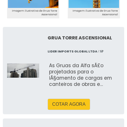
Imagem ilustrativa de Grua Torre
Imagem ilustrativa de Grua Torre
Ascensional
Ascensional
GRUA TORRE ASCENSIONAL
LIDER IMPORTS GLOBAL LTDA
/ SP
As Gruas da Alfa sÃ£o
projetadas para o
iÃ§amento de cargas em
canteiros de obras e
indÃºstrias, sempre
aplicadas em torre vertical.
Trabalhamos com os
COTAR AGORA
modelos QTZ, presentes no
Brasil desde os anos 1990 e
reconhecidos pela robustez