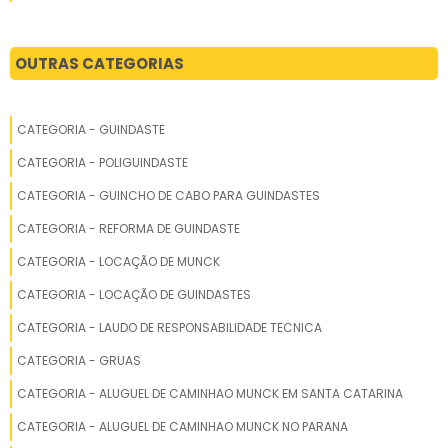
GRUA COM TORRE FIXA
GRUA COM TORRE MÓVEL
OUTRAS CATEGORIAS
GRUA CONSTRUÇÃO
GRUA CONSTRUÇÃO CIVIL
CATEGORIA - GUINDASTE
GRUA CONSTRUÇÃO CIVIL VENDA
CATEGORIA - POLIGUINDASTE
GRUA DE CANTEIRO
CATEGORIA - GUINCHO DE CABO PARA GUINDASTES
GRUA DE CANTEIRO COM ALTA PERFORMANCE
CATEGORIA - REFORMA DE GUINDASTE
GRUA DE CONSTRUÇÃO
CATEGORIA - LOCAÇÃO DE MUNCK
GRUA DE CONSTRUÇÃO CIVIL
CATEGORIA - LOCAÇÃO DE GUINDASTES
GRUA DE GRANDE CAPACIDADE PARA ALUGUEL
CATEGORIA - LAUDO DE RESPONSABILIDADE TECNICA
GRUA DE IÇAMENTO RÁPIDO
CATEGORIA - GRUAS
GRUA DE OBRA
CATEGORIA - ALUGUEL DE CAMINHAO MUNCK EM SANTA CATARINA
GRUA DE PREDIO
CATEGORIA - ALUGUEL DE CAMINHAO MUNCK NO PARANA