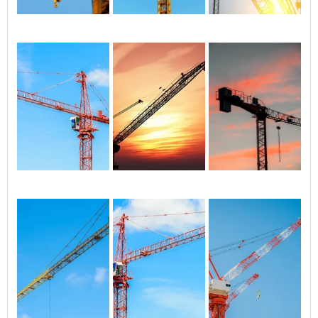
carga e durabilidade. GRUAS
QTZ25, QTZ30, QTZ40, QTZ50.
GRUAS LUFFING, GRUAS FIXAS.