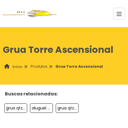
Grua Torre Ascensional
Produtos
Grua Torre Ascensional
Início
Buscas relacionadas:
grua qtz com crista e tirante
aluguel de grua guincho com cabine
grua qtz50 para venda