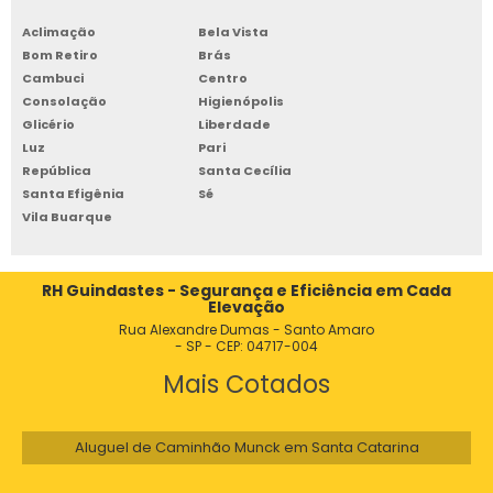
GRUA GUINCHO PARA OBRAS EM GRANDE ESCALA
Aclimação
Bela Vista
Bom Retiro
Brás
GRUA GUINCHO PARA TRANSPORTE VERTICAL
Cambuci
Centro
GRUA GUINDASTE
Consolação
Higienópolis
Glicério
Liberdade
GRUA GUINDASTE PREÇO
Luz
Pari
GRUA HIDRAULICA
República
Santa Cecília
Santa Efigênia
Sé
GRUA INDUSTRIAL
Vila Buarque
GRUA LANÇA MOVEL
GRUA LOCAÇÃO
RH Guindastes - Segurança e Eficiência em Cada
Elevação
GRUA LUFFING COM CABINE INOVADORA
Rua Alexandre Dumas - Santo Amaro
- SP - CEP: 04717-004
GRUA LUFFING PARA MOVIMENTAÇÃO
Mais Cotados
GRUA MAQUINA
GRUA OBRA CIVIL
Aluguel de Caminhão Munck em Santa Catarina
GRUA OBRAS