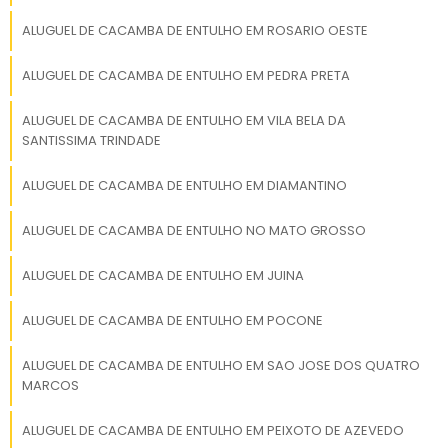
específicas de cada cliente, garantindo um
em içamento e transporte
serviço de alta qualidade.
de cargas especiais.
ALUGUEL DE CACAMBA DE ENTULHO EM ROSARIO OESTE
Atendimento especializado
Comparar orçamentos e serviços
e suporte técnico desde o
ALUGUEL DE CACAMBA DE ENTULHO EM PEDRA PRETA
planejamento até a
Comparar orçamentos e serviços entre
execução do serviço. ✅ 3.
ALUGUEL DE CACAMBA DE ENTULHO EM VILA BELA DA
Compromisso com a
SANTISSIMA TRINDADE
diferentes prestadores é uma prática
segurança Seguimos
recomendada para encontrar a melhor
rigorosamente todas as
ALUGUEL DE CACAMBA DE ENTULHO EM DIAMANTINO
oferta. A RH Guindastes oferece orçamentos
normas de segurança no
competitivos sem abrir mão da qualidade e
trabalho e transporte de
ALUGUEL DE CACAMBA DE ENTULHO NO MATO GROSSO
da eficiência. Além do preço, é importante
cargas. Utilização de EPIs,
considerar a gama de serviços oferecidos,
sinalização adequada e
ALUGUEL DE CACAMBA DE ENTULHO EM JUINA
como tipos de caçambas, flexibilidade de
análise de risco em cada
operação. ✅ 4. Agilidade e
prazos e suporte ao cliente.
ALUGUEL DE CACAMBA DE ENTULHO EM POCONE
pontualidade Cumprimos
DICAS PARA CONTRATAR
prazos com eficiência,
ALUGUEL DE CACAMBA DE ENTULHO EM SAO JOSE DOS QUATRO
garantindo que sua carga
SERVIÇO DE ALUGUEL DE
MARCOS
chegue ao destino com
CAÇAMBA
rapidez e segurança.
ALUGUEL DE CACAMBA DE ENTULHO EM PEIXOTO DE AZEVEDO
Atendemos urgências com