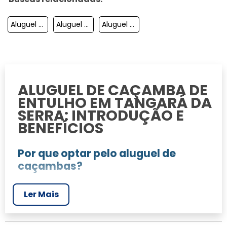
Aluguel De Cacamba De Entulho Em Nova Xavantina
Aluguel De Cacamba De Entulho Em Paranatinga
Aluguel De Cacamba De Entulho Em Sao Jose Dos Quatro Marcos
ALUGUEL DE CAÇAMBA DE
ENTULHO EM TANGARÁ DA
SERRA: INTRODUÇÃO E
BENEFÍCIOS
Por que optar pelo aluguel de
caçambas?
Optar pelo aluguel de caçambas para
Ler Mais
remoção de entulho em Tangará da Serra é
uma escolha prática e ambientalmente
consciente. Este serviço é essencial para a