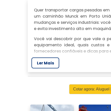
Quer transportar cargas pesadas em 
um caminhão Munck em Porto União 
mudanças e serviços industriais: voc
e evita investimento alto em maquinár
Você vai descobrir por que vale a 
equipamento ideal, quais custos e
fornecedores confiáveis e dicas para 
1. LOCAIS E COBERT
Ler Mais
MUNCK EM PORTO UN
Aluguel de Caminhão Munck em Port
frota localizada na cidade. Cobertur
Cotar agora: Alugue
intermunicipais estratégicas em sant
Foco territorial e integração