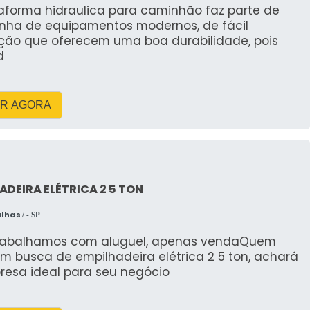
taforma hidraulica para caminhão faz parte de
 para obras e indústrias
inha de equipamentos modernos, de fácil
ção que oferecem uma boa durabilidade, pois
quipamentos auxiliares
d
l para reduzir mobilização e custos operacionais em
R AGORA
 por quilômetro e disponibilidade da frota antes de
 atrasos.
MENTOS E CAPACIDADES:
UINDASTES E MATERIAIS
ADEIRA ELÉTRICA 2 5 TON
alhas
/ - SP
ação em Porto União: identificação dos modelos de
rabalhamos com aluguel, apenas vendaQuem
indastes e materiais auxiliares, com aplicações
m busca de empilhadeira elétrica 2 5 ton, achará
sporte pesado.
resa ideal para seu negócio
veículo, braço e acessórios para