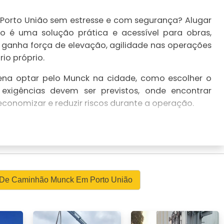
Porto União sem estresse e com segurança? Alugar
é uma solução prática e acessível para obras,
ê ganha força de elevação, agilidade nas operações
io próprio.
pena optar pelo Munck na cidade, como escolher o
 exigências devem ser previstos, onde encontrar
economizar e reduzir riscos durante a operação.
URA: ALUGUEL DE CAMINHÃO
IÃO E SANTA CATARINA
o União atende demandas locais e regionais com
a inclui deslocamentos dentro do município e rotas
l De Caminhão Munck Em Porto União
a catarina, garantindo operação rápida.
 com rotas regionais