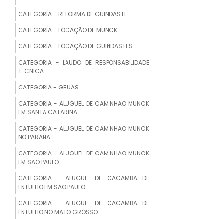
CATEGORIA - REFORMA DE GUINDASTE
ALUGUEL DE CAMINHAO MUNCK EM
CACADOR
CATEGORIA - LOCAÇÃO DE MUNCK
ALUGUEL DE CAMINHAO MUNCK EM
CATEGORIA - LOCAÇÃO DE GUINDASTES
CAMBORIU
CATEGORIA - LAUDO DE RESPONSABILIDADE
TECNICA
ALUGUEL DE CAMINHAO MUNCK EM
CATEGORIA - GRUAS
NAVEGANTES
CATEGORIA - ALUGUEL DE CAMINHAO MUNCK
ALUGUEL DE CAMINHAO MUNCK EM
EM SANTA CATARINA
CONCORDIA
CATEGORIA - ALUGUEL DE CAMINHAO MUNCK
NO PARANA
ALUGUEL DE CAMINHAO MUNCK EM RIO
DO SUL
CATEGORIA - ALUGUEL DE CAMINHAO MUNCK
EM SAO PAULO
ALUGUEL DE CAMINHAO MUNCK EM
CATEGORIA - ALUGUEL DE CACAMBA DE
ARARANGUA
ENTULHO EM SAO PAULO
CATEGORIA - ALUGUEL DE CACAMBA DE
ALUGUEL DE CAMINHAO MUNCK EM
ENTULHO NO MATO GROSSO
GASPAR