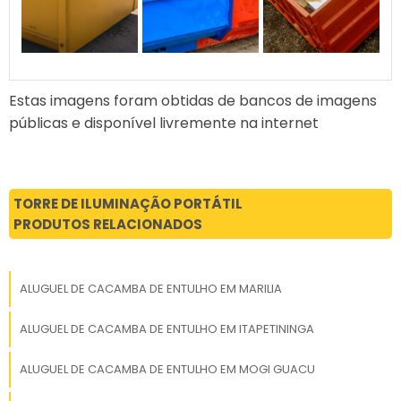
PERGUNTAS FREQUENTES
SOBRE ALUGUEL DE
CAÇAMBA DE ENTULHO EM
ITAPETININGA
Estas imagens foram obtidas de bancos de imagens
públicas e disponível livremente na internet
Quanto custa em média alugar
uma caçamba de entulho?
O valor médio para alugar uma caçamba de
TORRE DE ILUMINAÇÃO PORTÁTIL
entulho em Itapetininga varia entre R$ 200 e
PRODUTOS RELACIONADOS
R$ 400, dependendo do tamanho e da
empresa escolhida.
ALUGUEL DE CACAMBA DE ENTULHO EM MARILIA
Qual o valor de 1 caçamba de
entulho?
ALUGUEL DE CACAMBA DE ENTULHO EM ITAPETININGA
ALUGUEL DE CACAMBA DE ENTULHO EM MOGI GUACU
O valor de uma caçamba de entulho depende
de sua capacidade e da empresa