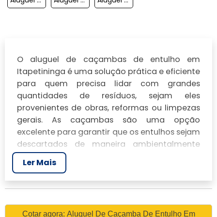
O aluguel de caçambas de entulho em
Itapetininga é uma solução prática e eficiente
para quem precisa lidar com grandes
quantidades de resíduos, sejam eles
provenientes de obras, reformas ou limpezas
gerais. As caçambas são uma opção
excelente para garantir que os entulhos sejam
descartados de maneira ambientalmente
correta, evitando multas e contribuindo para
Ler Mais
a sustentabilidade da região.
ALUGUEL DE CAÇAMBA DE
ENTULHO EM
ITAPETININGA: SOLUÇÕES
Cotar agora: Aluguel De Caçamba De Entulho Em