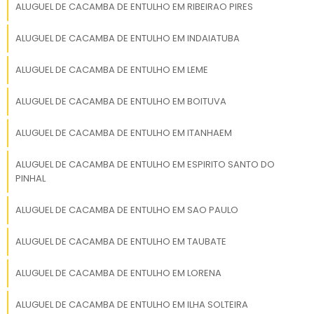
ALUGUEL DE CACAMBA DE ENTULHO EM RIBEIRAO PIRES
fornecedora, mas em média, uma caçamba
de 5m3 custa entre R$ 300 e R$ 500.
ALUGUEL DE CACAMBA DE ENTULHO EM INDAIATUBA
Qual é o preço de uma caçamba de
ALUGUEL DE CACAMBA DE ENTULHO EM LEME
entulho de 5m3?
ALUGUEL DE CACAMBA DE ENTULHO EM BOITUVA
Uma caçamba de entulho de 5m3 custa, em
média, entre R$ 300 e R$ 500, sendo ideal para
ALUGUEL DE CACAMBA DE ENTULHO EM ITANHAEM
projetos de médio porte.
ALUGUEL DE CACAMBA DE ENTULHO EM ESPIRITO SANTO DO
Quantos dias fica uma caçamba
PINHAL
alugada?
ALUGUEL DE CACAMBA DE ENTULHO EM SAO PAULO
O período típico de locação de uma
ALUGUEL DE CACAMBA DE ENTULHO EM TAUBATE
caçamba é de 3 a 7 dias, podendo ser
ajustado conforme a necessidade do cliente.
ALUGUEL DE CACAMBA DE ENTULHO EM LORENA
Como posso aumentar a
ALUGUEL DE CACAMBA DE ENTULHO EM ILHA SOLTEIRA
visibilidade do meu serviço de