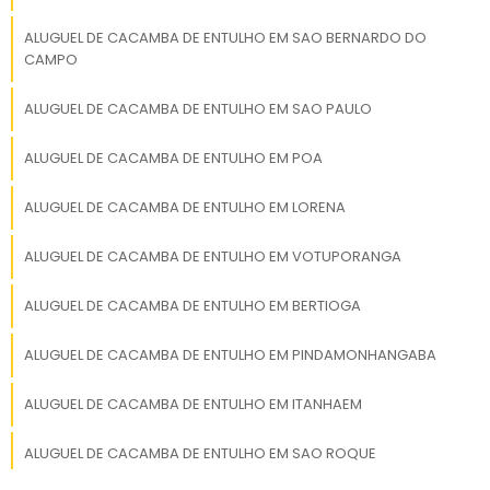
costuma ser de 3 a 7 dias, mas isso pode
variar conforme o acordo com a empresa de
ALUGUEL DE CACAMBA DE ENTULHO EM SAO BERNARDO DO
CAMPO
remoção.
ALUGUEL DE CACAMBA DE ENTULHO EM SAO PAULO
Prefeitura de Franca recolhe
entulho?
ALUGUEL DE CACAMBA DE ENTULHO EM POA
A Prefeitura de Franca não realiza a coleta de
ALUGUEL DE CACAMBA DE ENTULHO EM LORENA
entulhos de construção. O serviço deve ser
contratado por empresas especializadas,
ALUGUEL DE CACAMBA DE ENTULHO EM VOTUPORANGA
como a RH Guindastes.
ALUGUEL DE CACAMBA DE ENTULHO EM BERTIOGA
COMO ENCONTRAR UMA
EMPRESA DE REMOÇÃO DE
ALUGUEL DE CACAMBA DE ENTULHO EM PINDAMONHANGABA
ENTULHO EM FRANCA
ALUGUEL DE CACAMBA DE ENTULHO EM ITANHAEM
Procurar um Prestador
ALUGUEL DE CACAMBA DE ENTULHO EM SAO ROQUE
Para encontrar uma empresa de remoção de