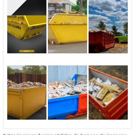
suavidade.
processados de maneira responsável.
Materiais Recicláveis
Além dos resíduos de construção, as
caçambas também podem ser usadas para
coletar materiais recicláveis, como metais,
plásticos e vidros. Isso promove a reciclagem
e reduz a quantidade de resíduos enviados
para aterros sanitários.
O que Não Pode Ser Colocado na
Caçamba?
É importante ressaltar que certos materiais
não podem ser colocados nas caçambas,
como resíduos perigosos, produtos químicos
e materiais inflamáveis. Esses itens requerem
descarte especializado, conforme as