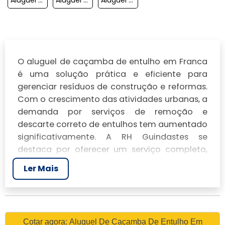
O aluguel de caçamba de entulho em Franca
é uma solução prática e eficiente para
gerenciar resíduos de construção e reformas.
Com o crescimento das atividades urbanas, a
demanda por serviços de remoção e
descarte correto de entulhos tem aumentado
significativamente. A RH Guindastes se
destaca por oferecer um serviço completo,
atendendo às necessidades de diferentes
Ler Mais
tipos de clientes, desde pequenas reformas
em residências até grandes obras de
construção civil.
ALUGUEL DE CAÇAMBA DE
Cotar agora: Aluguel De Caçamba De Entulho Em