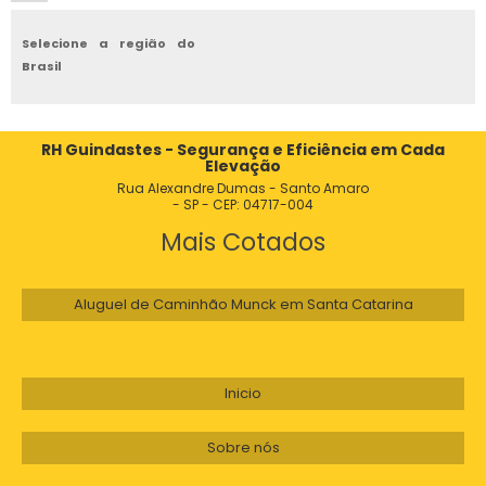
POLIGUINDASTE KABI
Selecione a região do
POLIGUINDASTE GRIMALDI
Brasil
POLIGUINDASTE FRIODINAL
RH Guindastes - Segurança e Eficiência em Cada
POLIGUINDASTE BRUCK PARA TRANSPORTE DE CACAMBAS DE
Elevação
ENTULHO
Rua Alexandre Dumas - Santo Amaro
- SP - CEP: 04717-004
GUINCHO POLIGUINDASTE
Mais Cotados
CAMINHÃO POLIGUINDASTE COM CAÇAMBAS
Aluguel de Caminhão Munck em Santa Catarina
POLIGUINDASTE GRIMALDI USADO
POLIGUINDASTE FORD
Inicio
POLIGUINDASTE BASCULANDO
Sobre nós
POLIGUINDASTE HIDRALFOR