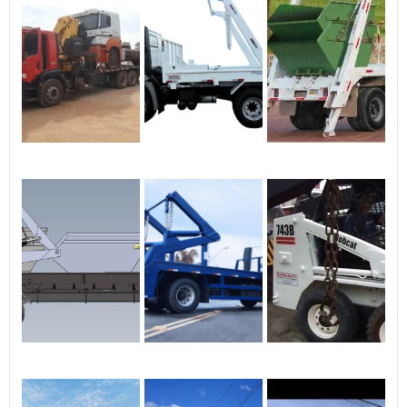
mangueiras flexíveis e 2
malhas de aço;Cilindros
hidráulicos para o
levantamento da
plataforma;Sapatas de
apoio e nivelamento na
base, com comandos
individuais;Faixas refletivas
de segurança;Limpeza das
chapas com jato abrasivo
com aplicação de fundo
antiferrugem;Acabamento
com tinta
automotiva;Emissão do
Certificado do INMETRO para
emplacamento somente
para veículos
novos.Capacidade de
carga: 250Kg até 500kg