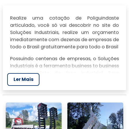
Realize uma cotação de Poliguindaste
articulado, você só vai descobrir no site do
Soluções Industriais, realize um orçamento
imediatamente com dezenas de empresas de
todo o Brasil gratuitamente para todo o Brasil
Possuindo centenas de empresas, o Soluções
Industriais é a ferramenta business to business
mais completo da área industrial. Para
Ler Mais
realizar um orçamento de Poliguindaste
articulado, clique em um ou mais dos
anuciantes a seguir: