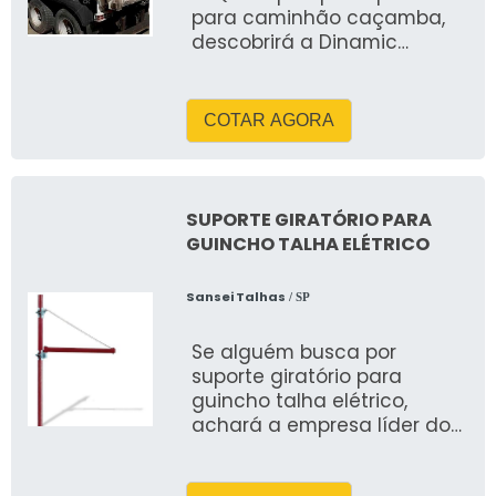
para caminhão caçamba,
descobrirá a Dinamic
Soluções, melhor empresa
do segmento
COTAR AGORA
SUPORTE GIRATÓRIO PARA
GUINCHO TALHA ELÉTRICO
Sansei Talhas
/ SP
Se alguém busca por
suporte giratório para
guincho talha elétrico,
achará a empresa líder do
mercado realizando uma
detalhada pesquisa