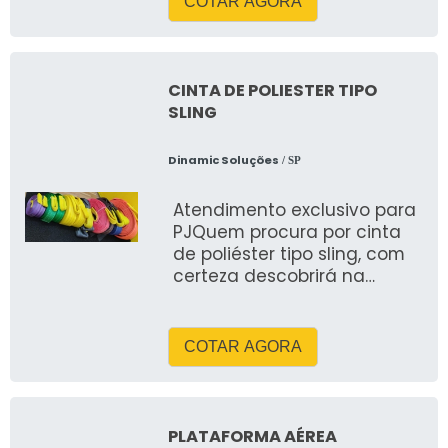
empresa fornece
COTAR AGORA
equipamentos revisados,
equipe qualificada e
soluções sob medida, com
foco em agilidade,
CINTA DE POLIESTER TIPO
segurança e custo-
SLING
benefício.
Dinamic Soluções
/ SP
Atendimento exclusivo para
PJQuem procura por cinta
de poliéster tipo sling, com
certeza descobrirá na
referência do mercado,
Dinamic Soluções
COTAR AGORA
PLATAFORMA AÉREA