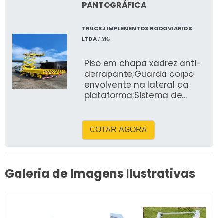
PANTOGRÁFICA
TRUCKJ IMPLEMENTOS RODOVIARIOS
LTDA
/ MG
Piso em chapa xadrez anti-
derrapante;Guarda corpo
envolvente na lateral da
plataforma;Sistema de
levante por meio de treliças
tipo “tesouras”, com
acionamento
COTAR AGORA
reforçado;Sistema de
deslocamento lateral para
ambos os lados;Tomada de
força pneumática com
Galeria de Imagens Ilustrativas
bomba acoplada;Comando
hidráulico duplo, na
plataforma e na sua base,
com conjunto de