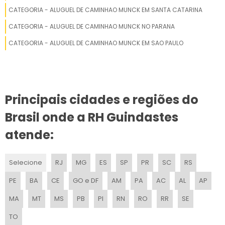
POLIGUINDASTE A VENDA
CATEGORIA - ALUGUEL DE CAMINHAO MUNCK EM SANTA CATARINA
CATEGORIA - ALUGUEL DE CAMINHAO MUNCK NO PARANA
POLIGUINDASTE COM CAÇAMBAS
CATEGORIA - ALUGUEL DE CAMINHAO MUNCK EM SAO PAULO
POLIGUINDASTE DUPLO ARTICULADO GRIMALDI
POLIGUINDASTE HMD
Principais cidades e regiões do
POLIGUINDASTE DOMARCO
Brasil onde a RH Guindastes
POLIGUINDASTE BRUCK OLX
atende:
POLIGUINDASTE DUPLO GRIMALDI
Selecione
RJ
MG
ES
SP
PR
SC
RS
POLIGUINDASTE A VENDA EM SP
PE
BA
CE
GO e DF
AM
PA
AC
AL
AP
POLIGUINDASTE BASCO
MA
MT
MS
PB
PI
RN
RO
RR
SE
POLIGUINDASTE DESCARREGANDO
TO