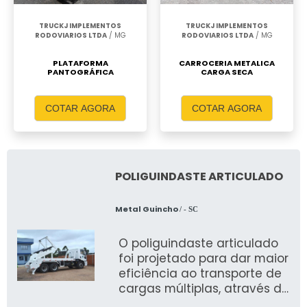
TRUCKJ IMPLEMENTOS
TRUCKJ IMPLEMENTOS
RODOVIARIOS LTDA
/ MG
RODOVIARIOS LTDA
/ MG
PLATAFORMA
CARROCERIA METALICA
PANTOGRÁFICA
CARGA SECA
COTAR AGORA
COTAR AGORA
POLIGUINDASTE ARTICULADO
Metal Guincho
/ - SC
O poliguindaste articulado
foi projetado para dar maior
eficiência ao transporte de
cargas múltiplas, através do
sistema multi-caçambas