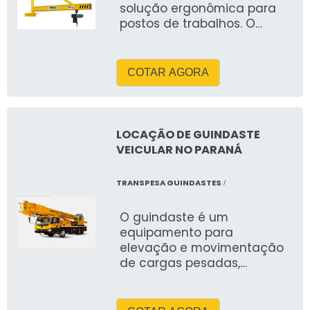
solução ergonômica para
postos de trabalhos. O
equipamento permite
grande comodidade de
operação quando
COTAR AGORA
instalados diretamente no
local de trabalho,
possibilitando a elevação e
transporte de todo o tipo de
LOCAÇÃO DE GUINDASTE
carga com rapidez e
VEICULAR NO PARANÁ
facilidade, além de
depositá-la com precisão e
TRANSPESA GUINDASTES
/
suavidade.
O guindaste é um
equipamento para
elevação e movimentação
de cargas pesadas,
utilizado em obras,
indústrias e montagens.
Suas funções incluem