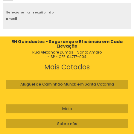
GUINDASTE GIGANTE
Selecione a região do
GUINDASTE MÓVEL
Brasil
LANÇA DE GUINDASTE
RH Guindastes - Segurança e Eficiência em Cada
PEÇAS PARA GUINDASTES
Elevação
Rua Alexandre Dumas - Santo Amaro
- SP - CEP: 04717-004
GUINDASTE PALFINGER
Mais Cotados
GUINDASTE GROVE GMK 5220
Aluguel de Caminhão Munck em Santa Catarina
GUINDASTE RODOVIÁRIO 100 TONS PARA ALUGAR
PREÇO GUINDASTE
Inicio
PREÇO DE GUINDASTE
Sobre nós
COMPRAR GUINDASTE