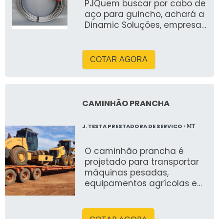
PJQuem buscar por cabo de
riscos, alta produtividade e
aço para guincho, achará a
aplicação em diversos
Dinamic Soluções, empresa
setores. A empresa se
líder do mercado
destaca por frota moderna,
equipe certificada,
atendimento técnico
COTAR AGORA
personalizado e rigor no
cumprimento de prazos e
normas.
CAMINHÃO PRANCHA
J. TESTA PRESTADORA DE SERVICO
/ MT
O caminhão prancha é
projetado para transportar
máquinas pesadas,
equipamentos agrícolas e
cargas de grandes
dimensões. Sua estrutura
baixa e reforçada facilita o