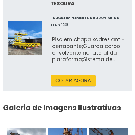
TESOURA
TRUCKJ IMPLEMENTOS RODOVIARIOS
LTDA
/ MG
Piso em chapa xadrez anti-
derrapante;Guarda corpo
envolvente na lateral da
plataforma;Sistema de
levante por meio de treliças
tipo “tesouras”, com
acionamento
COTAR AGORA
reforçado;Sistema de
deslocamento lateral para
ambos os lados;Tomada de
força pneumática com
Galeria de Imagens Ilustrativas
bomba acoplada;Comando
hidráulico duplo, na
plataforma e na sua base,
com conjunto de