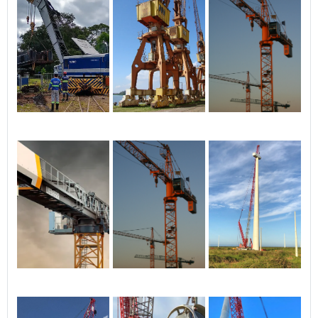
mangueiras flexíveis e 2
malhas de aço;Cilindros
hidráulicos para o
levantamento da
plataforma;Sapatas de
apoio e nivelamento na
base, com comandos
individuais;Faixas refletivas
de segurança;Limpeza das
chapas com jato abrasivo
com aplicação de fundo
antiferrugem;Acabamento
com tinta
automotiva;Emissão do
Certificado do INMETRO para
emplacamento somente
para veículos
novos.Capacidade de
carga: 250Kg até 500kg