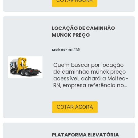
COTAR AGORA
carregamento e
descarregamento,
garantindo segurança e
eficiência. Oferece alta
LOCAÇÃO DE CAMINHÃO
capacidade de carga e
MUNCK PREÇO
estabilidade, sendo ideal
para operações que
Moltec-RN
/ RN
demandam transporte de
equipamentos volumosos.
Quem buscar por locação
de caminhão munck preço
acessível, achará a Moltec-
RN, empresa referência no
mercado
COTAR AGORA
PLATAFORMA ELEVATÓRIA