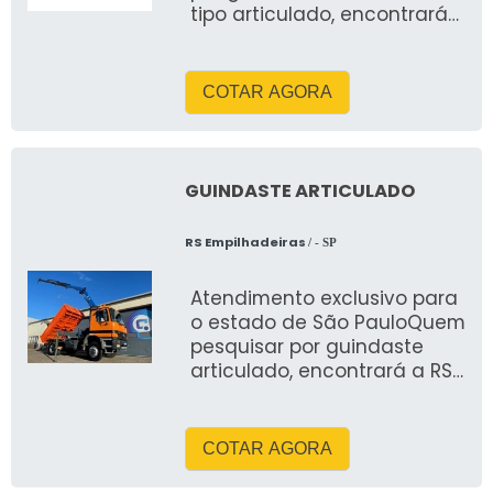
tipo articulado, encontrará
com certeza na líder do
segmento, RS Empilhadeiras
COTAR AGORA
GUINDASTE ARTICULADO
RS Empilhadeiras
/ - SP
Atendimento exclusivo para
o estado de São PauloQuem
pesquisar por guindaste
articulado, encontrará a RS
Empilhadeiras, melhor
empresa do segmento
COTAR AGORA