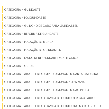
ALUGUEL GUINDASTE
CATEGORIA - GUINDASTE
GUINDASTE ESTEIRA
CATEGORIA - POLIGUINDASTE
GUINDASTE AMERICAN
CATEGORIA - GUINCHO DE CABO PARA GUINDASTES
CATEGORIA - REFORMA DE GUINDASTE
GUINDASTE XCMG QY70K PARA ALUGAR
CATEGORIA - LOCAÇÃO DE MUNCK
GUINDASTE RODOVIÁRIO GROVE 100 TONS
CATEGORIA - LOCAÇÃO DE GUINDASTES
GUINDASTE DE TORRE
CATEGORIA - LAUDO DE RESPONSABILIDADE TECNICA
CATEGORIA - GRUAS
TABELA DE GUINDASTE
CATEGORIA - ALUGUEL DE CAMINHAO MUNCK EM SANTA CATARINA
GUINDASTE MADAL PALFINGER
CATEGORIA - ALUGUEL DE CAMINHAO MUNCK NO PARANA
CATEGORIA - ALUGUEL DE CAMINHAO MUNCK EM SAO PAULO
GUINDASTE RODOVIÁRIO GMK 5220 PARA ALUGAR
CATEGORIA - ALUGUEL DE CACAMBA DE ENTULHO EM SAO PAULO
TABELA DE GUINDASTE 100 TON
CATEGORIA - ALUGUEL DE CACAMBA DE ENTULHO NO MATO GROSSO