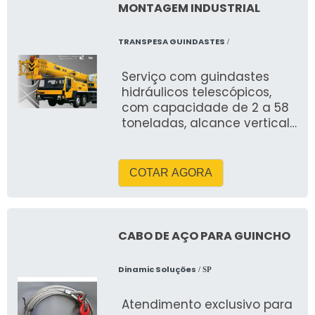
segurança e custo-
MONTAGEM INDUSTRIAL
benefício.
TRANSPESA GUINDASTES
/
Serviço com guindastes
hidráulicos telescópicos,
com capacidade de 2 a 58
toneladas, alcance vertical
de até 58 metros e
horizontal de até 40 metros.
Equipamentos com
COTAR AGORA
estabilizadores, operação
em cabine, alimentação a
diesel, elétrica ou hidráulica,
conforme normas NR-11, NR-
CABO DE AÇO PARA GUINCHO
12 e laudos técnicos
atualizados. Garante
Dinamic Soluções
/ SP
movimentação segura e
precisa de cargas pesadas,
Atendimento exclusivo para
com agilidade, redução de