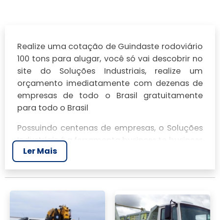
Realize uma cotação de Guindaste rodoviário
100 tons para alugar, você só vai descobrir no
site do Soluções Industriais, realize um
orçamento imediatamente com dezenas de
empresas de todo o Brasil gratuitamente
para todo o Brasil
Possuindo centenas de empresas, o Soluções
Industriais é a ferramenta business to business
Ler Mais
mais completo da área industrial. Para
realizar um orçamento de Guindaste
rodoviário 100 tons para alugar, clique em um
ou mais dos anuciantes a seguir: