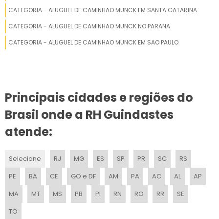
GUINDASTE GIRATÓRIO
CATEGORIA - ALUGUEL DE CAMINHAO MUNCK EM SANTA CATARINA
CATEGORIA - ALUGUEL DE CAMINHAO MUNCK NO PARANA
GUINDASTE XCMG A VENDA
CATEGORIA - ALUGUEL DE CAMINHAO MUNCK EM SAO PAULO
GUINDASTE XCMG QY70K PARA LOCAÇÃO
MANUTENÇÃO GUINDASTE
Principais cidades e regiões do
ALUGUEL GUINDASTE TADANO
Brasil onde a RH Guindastes
GUINDASTE ELÉTRICO
atende:
VENDA DE GUINDASTE USADO
Selecione
RJ
MG
ES
SP
PR
SC
RS
COMO OPERAR UM GUINDASTE
PE
BA
CE
GO e DF
AM
PA
AC
AL
AP
EMPRESAS DE GUINDASTES
MA
MT
MS
PB
PI
RN
RO
RR
SE
ACESSÓRIOS PARA GUINDASTES
TO