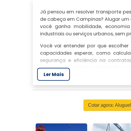
Já pensou em resolver transporte p
de cabeça em Campinas? Alugar um 
você ganha mobilidade, economia 
industriais ou serviços urbanos, sem 
Você vai entender por que escolher 
capacidades esperar, como calcula
segurança e eficiência na contra
decisão e executar sua operação com
Ler Mais
SOLUÇÕES E SERVIÇO
MUNCK EM CAMPINAS
Eu ofereço soluções práticas par
Cotar agora: Alugu
pesada, segurança e eficiência ope
Campinas, disponível por hora, diária