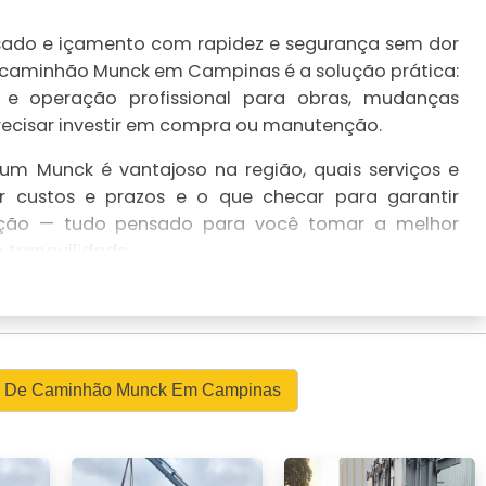
esado e içamento com rapidez e segurança sem dor
caminhão Munck em Campinas é a solução prática:
e operação profissional para obras, mudanças
precisar investir em compra ou manutenção.
um Munck é vantajoso na região, quais serviços e
r custos e prazos e o que checar para garantir
tação — tudo pensado para você tomar a melhor
 tranquilidade.
S DE ALUGUEL DE CAMINHÃO
 PARA OBRAS E INDÚSTRIAS
a obras e indústrias com foco em movimentação
el De Caminhão Munck Em Campinas
racional através do Aluguel de Caminhão Munck em
 ou contrato mensal.