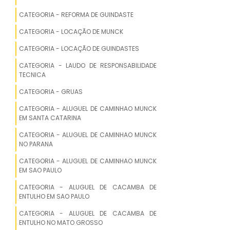
CATEGORIA - REFORMA DE GUINDASTE
ALUGUEL DE CAMINHAO MUNCK EM
PIRACICABA
CATEGORIA - LOCAÇÃO DE MUNCK
ALUGUEL DE CAMINHAO MUNCK EM
CATEGORIA - LOCAÇÃO DE GUINDASTES
CARAPICUIBA
CATEGORIA - LAUDO DE RESPONSABILIDADE
TECNICA
ALUGUEL DE CAMINHAO MUNCK EM
CATEGORIA - GRUAS
BAURU
CATEGORIA - ALUGUEL DE CAMINHAO MUNCK
ALUGUEL DE CAMINHAO MUNCK EM
EM SANTA CATARINA
ITAQUAQUECETUBA
CATEGORIA - ALUGUEL DE CAMINHAO MUNCK
NO PARANA
ALUGUEL DE CAMINHAO MUNCK EM SAO
VICENTE
CATEGORIA - ALUGUEL DE CAMINHAO MUNCK
EM SAO PAULO
ALUGUEL DE CAMINHAO MUNCK EM
CATEGORIA - ALUGUEL DE CACAMBA DE
FRANCA
ENTULHO EM SAO PAULO
CATEGORIA - ALUGUEL DE CACAMBA DE
ALUGUEL DE CAMINHAO MUNCK EM
ENTULHO NO MATO GROSSO
GUARUJA