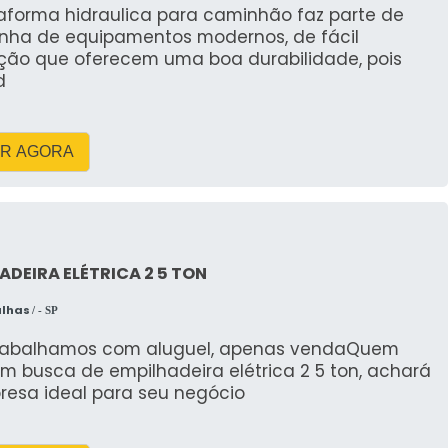
taforma hidraulica para caminhão faz parte de
as: vigas, pré-moldados e equipamentos industriais.
inha de equipamentos modernos, de fácil
edução de manobra e risco de danos na obra.
ção que oferecem uma boa durabilidade, pois
d
 de máquinas em indústrias: parada programada com
R AGORA
rtificado reduz em até 40% o tempo de parada e
ações industriais.
e servicos com planejamento técnico, garantindo
s e indústrias; consulte opções e cronogramas
ADEIRA ELÉTRICA 2 5 TON
alhas
/ - SP
MINHAO MUNCK, MUNCK
ES DISPONÍVEIS
rabalhamos com aluguel, apenas vendaQuem
m busca de empilhadeira elétrica 2 5 ton, achará
resa ideal para seu negócio
des para quem busca Aluguel de Caminhão Munck
unck para içamento, munck locacao por hora ou