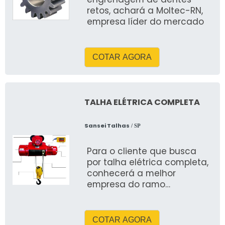
técnico personalizado, rigor
retos, achará a Moltec-RN,
com segurança e
empresa líder do mercado
pontualidade, além de
soluções sob medida com
ótimo custo-benefício.
COTAR AGORA
TALHA ELÉTRICA COMPLETA
Sansei Talhas
/ SP
Para o cliente que busca
por talha elétrica completa,
conhecerá a melhor
empresa do ramo
empresarial
COTAR AGORA