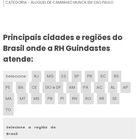
CATEGORIA - ALUGUEL DE CAMINHAO MUNCK EM SAO PAULO
REDUTOR PARA GUINCHO PLATAFORMA
REDUTOR DE GUINCHO HIDRÁULICO
Principais cidades e regiões do
REDUTOR GUINCHO 12V
Brasil onde a RH Guindastes
REDUTOR GUINCHO ELÉTRICO
atende:
REDUTOR PARA GUINCHO
Selecione
RJ
MG
ES
SP
PR
SC
RS
REDUTOR HIDRÁULICO GUINCHO PLATAFORMA
PE
BA
CE
GO e DF
AM
PA
AC
AL
AP
MA
MT
MS
PB
PI
RN
RO
RR
SE
TO
Selecione a região do
Brasil