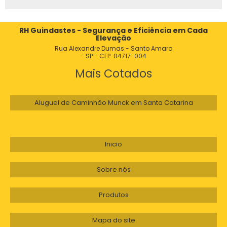
RH Guindastes - Segurança e Eficiência em Cada
Elevação
Rua Alexandre Dumas - Santo Amaro
- SP - CEP: 04717-004
Mais Cotados
Aluguel de Caminhão Munck em Santa Catarina
Inicio
Sobre nós
Produtos
Mapa do site