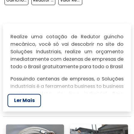
Realize uma cotação de Redutor guincho
mecânico, você só vai descobrir no site do
Soluções Industriais, realize um orçamento
imediatamente com dezenas de empresas de
todo o Brasil gratuitamente para todo o Brasil
Possuindo centenas de empresas, o Soluções
Industriais é a ferramenta business to business
mais completo da área industrial. Para
Ler Mais
realizar um orçamento de Redutor guincho
mecânico, clique em um ou mais dos
anuciantes a seguir: