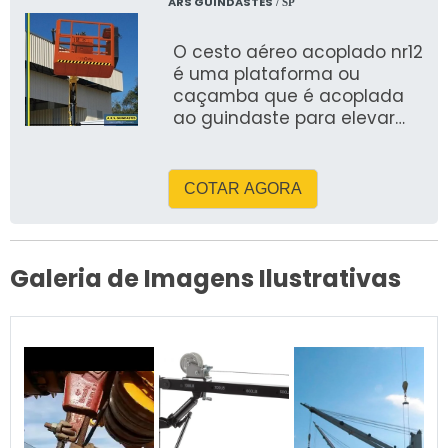
ARS GUINDASTES
/ SP
O cesto aéreo acoplado nr12
é uma plataforma ou
caçamba que é acoplada
ao guindaste para elevar
pessoas para que consigam
desenvolver atividades em
altu
COTAR AGORA
Galeria de Imagens Ilustrativas