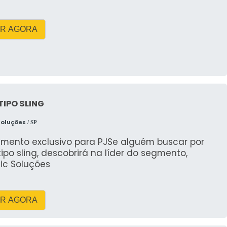
R AGORA
TIPO SLING
Soluções
/ SP
imento exclusivo para PJSe alguém buscar por
tipo sling, descobrirá na líder do segmento,
ic Soluções
R AGORA