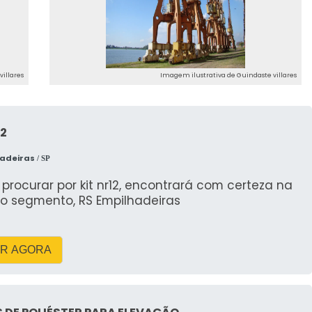
illares
Imagem ilustrativa de Guindaste villares
12
hadeiras
/ SP
rocurar por kit nr12, encontrará com certeza na
do segmento, RS Empilhadeiras
R AGORA