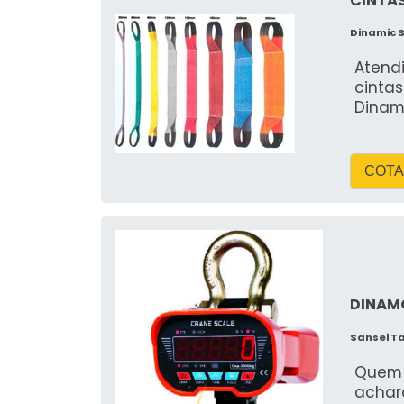
CINTAS
Dinamic 
Atend
cintas
Dinam
COTA
DINAM
Sansei T
Quem 
achar