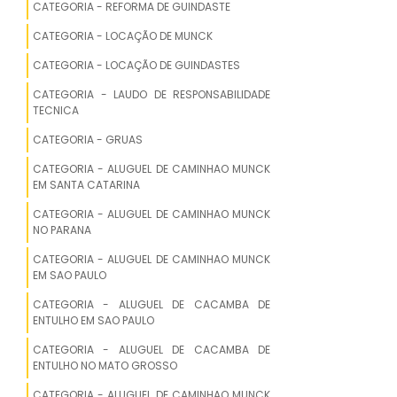
CATEGORIA - REFORMA DE GUINDASTE
MAIOR GUINDASTE DO MUNDO
CATEGORIA - LOCAÇÃO DE MUNCK
VENDA DE GUINDASTE
CATEGORIA - LOCAÇÃO DE GUINDASTES
CATEGORIA - LAUDO DE RESPONSABILIDADE
MUNCK GUINDASTE A VENDA
TECNICA
CESTO PARA GUINDASTE
CATEGORIA - GRUAS
CATEGORIA - ALUGUEL DE CAMINHAO MUNCK
GUINDASTE RODOVIÁRIO GMK 5130
EM SANTA CATARINA
PARA LOCAÇÃO
CATEGORIA - ALUGUEL DE CAMINHAO MUNCK
NO PARANA
GUINDASTE DE COLUNA
CATEGORIA - ALUGUEL DE CAMINHAO MUNCK
GUINDASTE GIRATÓRIO
EM SAO PAULO
CATEGORIA - ALUGUEL DE CACAMBA DE
MOITÃO GUINDASTE
ENTULHO EM SAO PAULO
CATEGORIA - ALUGUEL DE CACAMBA DE
GUINDASTE MADAL MD 30 PARA
ENTULHO NO MATO GROSSO
LOCAÇÃO
CATEGORIA - ALUGUEL DE CAMINHAO MUNCK