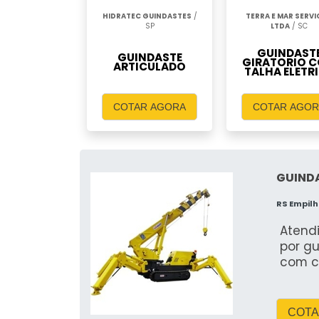
HIDRATEC GUINDASTES
/
TERRA E MAR SERV
SP
LTDA
/ SC
GUINDAST
GUINDASTE
GIRATORIO 
ARTICULADO
TALHA ELETR
COTAR AGORA
COTAR AGOR
GUINDA
RS Empil
Atend
por gu
com c
COTA