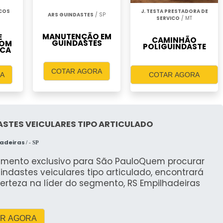
ICOS
J. TESTA PRESTADORA DE
ARS GUINDASTES
/ SP
SERVICO
/ MT
MANUTENÇÃO EM
E
CAMINHÃO
GUINDASTES
COM
POLIGUINDASTE
ICA
COTAR AGORA
A
COTAR AGORA
STES VEICULARES TIPO ARTICULADO
hadeiras
/ - SP
imento exclusivo para São PauloQuem procurar
indastes veiculares tipo articulado, encontrará
erteza na líder do segmento, RS Empilhadeiras
R AGORA