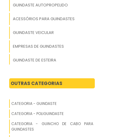
GUINDASTE AUTOPROPELIDO
ACESSÓRIOS PARA GUINDASTES
GUINDASTE VEICULAR
EMPRESAS DE GUINDASTES
GUINDASTE DE ESTEIRA
PREÇO DE GUINDASTE
OUTRAS CATEGORIAS
GUINDASTE USADO
TABELA DE GUINDASTE
CATEGORIA - GUINDASTE
CATEGORIA - POLIGUINDASTE
GUINDASTE DE BRINQUEDO
CATEGORIA - GUINCHO DE CABO PARA
GUINDASTE A VENDA USADO
GUINDASTES