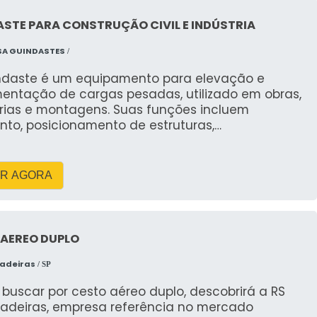
STE PARA CONSTRUÇÃO CIVIL E INDÚSTRIA
SA GUINDASTES
/
ndaste é um equipamento para elevação e
entação de cargas pesadas, utilizado em obras,
trias e montagens. Suas funções incluem
nto, posicionamento de estruturas,
gamento e acesso a locais elevados. Suporta
 de 2 a 25 toneladas, com alcance vertical de
 metros e horizontal de até 40 metros. Pode ser
R AGORA
lico, elétrico ou a diesel, com controle em cabine
bilizadores. Atende normas NR-11 e NR-12. Oferece
ança, precisão e ganho de produtividade. Nossa
sa fornece equipamentos revisados, equipe
 AEREO DUPLO
ficada e soluções sob medida, com foco em
ade, segurança e custo-benefício.
hadeiras
/ SP
buscar por cesto aéreo duplo, descobrirá a RS
hadeiras, empresa referência no mercado