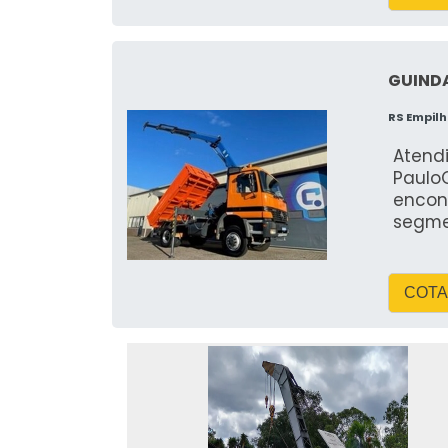
GUIND
RS Empil
Atend
Paulo
encon
segm
COTA