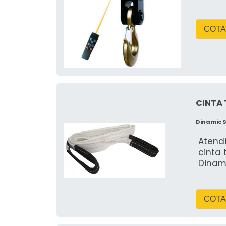
COTA
CINTA 
Dinamic 
Atend
cinta 
Dinam
COTA