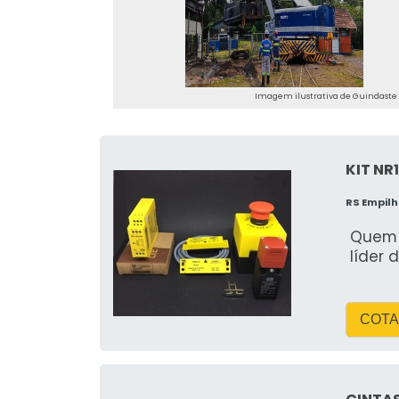
Imagem ilustrativa de Guindaste v
KIT NR
RS Empil
Quem p
líder 
COTA