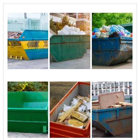
específicas de cada locação.
facilidade, além de
depositá-la com precisão e
O que não pode ser jogado na
suavidade.
caçamba?
Materiais perigosos como produtos químicos,
tintas, pneus e eletrônicos não devem ser
descartados em caçambas. Esses itens
requerem tratamento especial e devem ser
levados a locais de descarte específicos.
Como funciona o aluguel de uma
caçamba de entulho?
O processo envolve a escolha do tamanho
ideal de caçamba, agendamento da entrega,
uso para descarte de resíduos e posterior
coleta pela empresa. A RH Guindastes oferece
todo o suporte necessário para facilitar essa