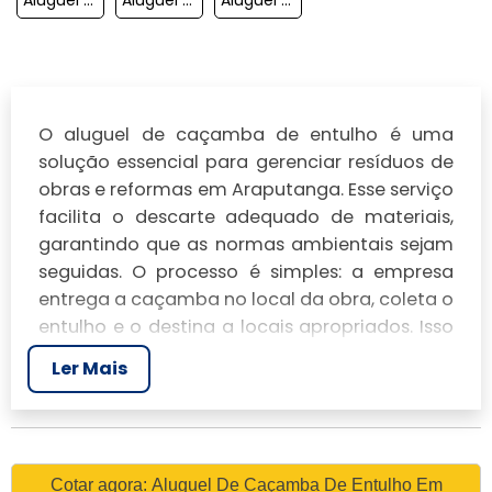
O aluguel de caçamba de entulho é uma
solução essencial para gerenciar resíduos de
obras e reformas em Araputanga. Esse serviço
facilita o descarte adequado de materiais,
garantindo que as normas ambientais sejam
seguidas. O processo é simples: a empresa
entrega a caçamba no local da obra, coleta o
entulho e o destina a locais apropriados. Isso
não apenas mantém o ambiente limpo, mas
Ler Mais
também evita problemas legais associados
ao descarte irregular.
O QUE É O ALUGUEL DE
CAÇAMBA DE ENTULHO E
Cotar agora: Aluguel De Caçamba De Entulho Em